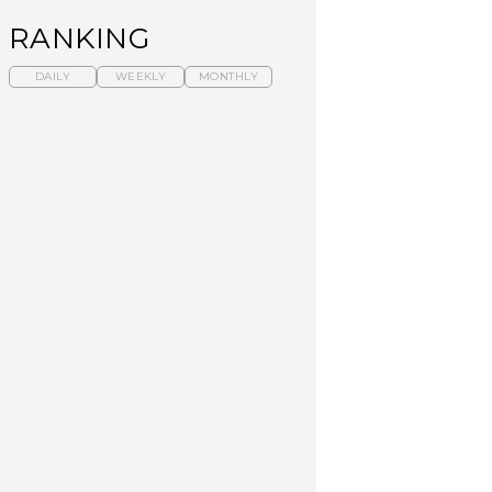
RANKING
DAILY
WEEKLY
MONTHLY
暑いから食べたくな
「来たぞ、トイトレ」|
「来たぞ、トイトレ」|
る。わざわざ行きたい
弘中綾香の「純度
弘中綾香の「純度
ラーメン13選｜プロが
100%」～第141回～
100%」～第141回～
選ぶベスト3、大井町の
人気店、ご当地ラーメ
LEARN
LEARN
FOOD
ン
No.1259『北海道 おい
No.1259『北海道 おい
【あんこ】一度は食べ
しく遊ぶ、夏のご褒美
しく遊ぶ、夏のご褒美
たい名店13選｜どら焼
旅。』
旅。』
き・おはぎほか
FOOD
いつもの食卓を格上げ
暑いから食べたくな
「来たぞ、トイトレ」|
する、夏の新定番「ホ
る。わざわざ行きたい
弘中綾香の「純度
ワイトビール」で乾
ラーメン13選｜プロが
100%」～第141回～
杯！｜料理家・長谷川
選ぶベスト3、大井町の
あかりさんの気取らな
人気店、ご当地ラーメ