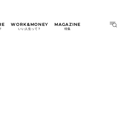
RE
WORK&MONEY
MAGAZINE
MAGAZINE
MOOK
す
いい人生って？
特集
2026年9月号「北海道 おいし
く遊ぶ、夏のご褒美旅。」
2026年8月号『お茶の時間で
す。』
日本橋
#中目黒
#吉祥寺
#横浜
2026年7月号「鎌倉 ローカル
が 教えてくれた 本当の歩き
方。」
2026年6月号「大銀座 トレン
ドが生まれる 新しい一流店
へ。」
2026年5月号「“大好き”に出
会いに。韓国」
2026年4月号「未来をつくる、