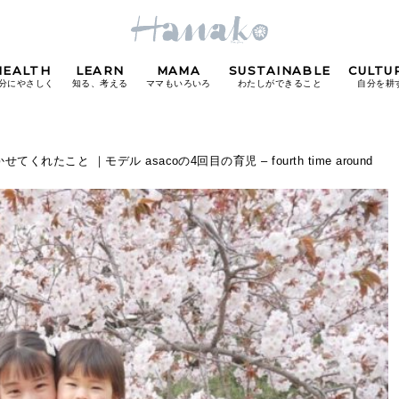
HEALTH
LEARN
MAMA
SUSTAINABLE
CULTU
分にやさしく
知る、考える
ママもいろいろ
わたしができること
自分を耕
POPULAR TAGS
こと ｜モデル asacoの4回目の育児 – fourth time around
#カフェ
#朝ごはん
#開運
#東京駅
#銀座
#
り
FOLLOW US!