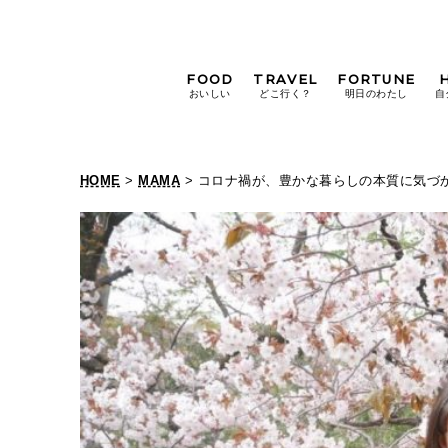
FOOD
TRAVEL
FORTUNE
おいしい
どこ行く？
明日のわたし
自
[12星座別] Weekly
Holoscope
HOME
>
MAMA
> コロナ禍が、豊かな暮らしの本質に気づかせてくれた
[12星座別] Monthly
Holoscope
#手土産
#シュークリーム
#パン
女神まり愛の
タロットメッセージ
#京都
[算命学] 星読みハナコの月巡