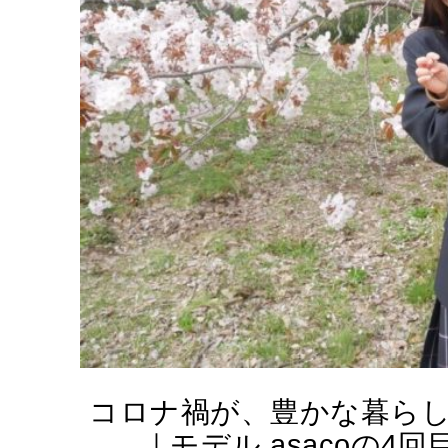
コロナ禍が、豊かな暮ら
｜モデル asacoの4回目の育児