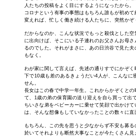
人たちの投稿をよく目にするようになったから。
コロナという有事の事態はもちろん誰もが初めて
変えれば、忙しく働き続ける人たちに、突然かぞ
だからなのか、こんな状況でもっと殺伐とした空
に出向けば、そこにいる子連れのお父さんお母さ
るのでした。それがまさに、あの日渋谷で見た夫
もなく。
わが家に関して言えば、先述の通りすでにかぞく
下で10歳も差のあるきょうだい4人が、こんな
せん。
長女はこの春で中学一年生。これからかぞくとの
て、1歳の弟の保育園の送り迎えを自ら買って出
ちいさな弟をベビーカーに乗せて笑顔で出かけて
は、そんな想像もしていなかったことの数々に直
もちろん、この先を思うと少なからず不安も募る
於いてそれよりも断然大事なことが今たくさん見