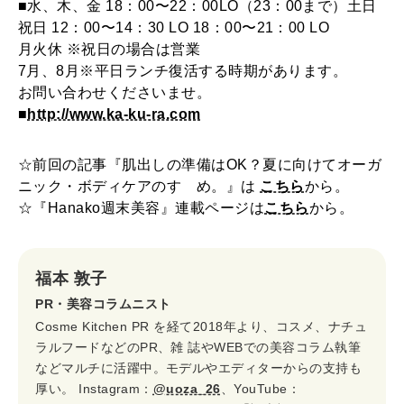
■水、木、金 18：00〜22：00LO（23：00まで）土日
祝日 12：00〜14：30 LO 18：00〜21：00 LO
月火休 ※祝日の場合は営業
7月、8月※平日ランチ復活する時期があります。
お問い合わせくださいませ。
■
http://www.ka-ku-ra.com
☆前回の記事『肌出しの準備はOK？夏に向けてオーガ
ニック・ボディケアのすゝめ。』は
こちら
から。
☆『Hanako週末美容』連載ページは
こちら
から。
福本 敦子
PR・美容コラムニスト
Cosme Kitchen PR を経て2018年より、コスメ、ナチュ
ラルフードなどのPR、雑 誌やWEBでの美容コラム執筆
などマルチに活躍中。モデルやエディターからの支持も
厚い。 Instagram：
@uoza_26
、YouTube：