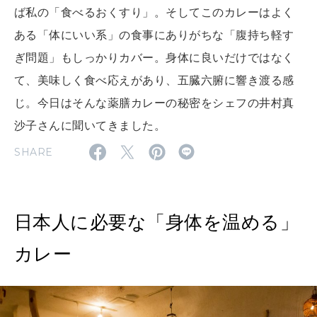
ば私の「食べるおくすり」。そしてこのカレーはよく
MAGAZINE
MOOK
2026年7月号「鎌倉 ローカルが 教えてくれた 本当の歩き方。」
ある「体にいい系」の食事にありがちな「腹持ち軽す
ぎ問題」もしっかりカバー。身体に良いだけではなく
2026年6月号「大銀座 トレンドが生まれる 新しい一流店へ。」
て、美味しく食べ応えがあり、五臓六腑に響き渡る感
FOLLOW US!
2026年5月号「“大好き”に出会いに。韓国」
じ。今日はそんな薬膳カレーの秘密をシェフの井村真
沙子さんに聞いてきました。
2026年4月号「未来をつくる、学びの教科書。」
SHARE
2026年3月号「スイーツ予想図 2026」
2026年2月号「良運を掴む 新・開運術。」
日本人に必要な「身体を温める」
2026年1月号「猫がいれば、幸せ」
カレー
2025年12月号「お酒の新常識。」