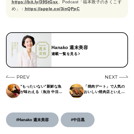
https://bit.ly/39StGsx
、Podcast「福本敦子のきくこす
め」：
https://apple.co/3inQPpC
Hanako 週末美容
連載一覧を見る
PREV
NEXT
”もったいない”新鮮な魚
「焼肉デート」で人気の
が味わえる〈魚治 中目
おいしい焼肉店といえ
黒〉6月1日オープン！
ば？初デートから記念日
まで使える！
#Hanako 週末美容
#中目黒