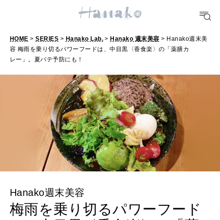
FORTUNE
HOME
>
SERIES
>
Hanako Lab.
>
Hanako 週末美容
> Hanako週末美
明日のわたし
容 梅雨を乗り切るパワーフードは、中目黒〈香食楽〉の「薬膳カ
レー」。夏バテ予防にも！
[12星座別] Weekly Holoscope
HEALTH
[12星座別] Monthly Love Holoscope
自分にやさしく
女神まり愛のタロットメッセージ
LEARN
算命学がわかる今月のあなた
知る、考える
MAMA
Hanako週末美容
ママもいろいろ
梅雨を乗り切るパワーフード