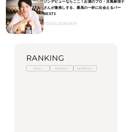
ジンデビューならここ！お酒のプロ・児島麻理子
さんが激推しする、最高の一杯に出会えるバー
BEST3
FOOD
2026.04.17
RANKING
DAILY
WEEKLY
MONTHLY
【2026年夏】マリーアン
暑いから食べたくなる。
「来たぞ、トイトレ」|
トワネット展が話題！ 東
わざわざ行きたいラーメ
弘中綾香の「純度
京、横浜、京都でおすす
ン13選｜プロが選ぶベス
100%」～第141回～
めのアート展4選
ト3、大井町の人気店、
ご当地ラーメン
CULTURE
LEARN
FOOD
【福島】わざわざ食べに
【東京近郊】日帰りひと
【あんこ】一度は食べた
行きたいご当地グルメ23
り旅スポット5選｜館
い名店13選｜どら焼き・
選｜ラーメン、餃子、そ