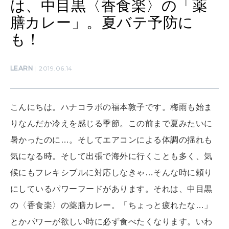
は、中目黒〈香食楽〉の「薬
SUSTAINABLE
膳カレー」。夏バテ予防に
わたしができること
も！
CULTURE
LEARN
2019.06.14
自分を耕す
こんにちは。ハナコラボの福本敦子です。梅雨も始ま
WORK&MONEY
りなんだか冷えを感じる季節。この前まで夏みたいに
いい人生って？
暑かったのに…。そしてエアコンによる体調の揺れも
気になる時。そして出張で海外に行くことも多く、気
MAGAZINE
候にもフレキシブルに対応しなきゃ…そんな時に頼り
特集
にしているパワーフードがあります。それは、中目黒
2026年9月号「北海道 おいしく遊ぶ、夏のご褒美旅。」
の〈香食楽〉の薬膳カレー。「ちょっと疲れたな…」
とかパワーが欲しい時に必ず食べたくなります。いわ
2026年8月号『お茶の時間です。』