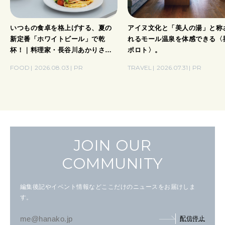
いつもの食卓を格上げする、夏の
アイヌ文化と「美人の湯」と称
新定番「ホワイトビール」で乾
れるモール温泉を体感できる〈
杯！｜料理家・長谷川あかりさん
ポロト〉。
の気取らないおもてなし。
FOOD
2026.08.03
PR
TRAVEL
2026.07.31
PR
JOIN OUR
COMMUNITY
編集後記やイベント情報などここだけのニュースをお届けしま
す。
配信停止