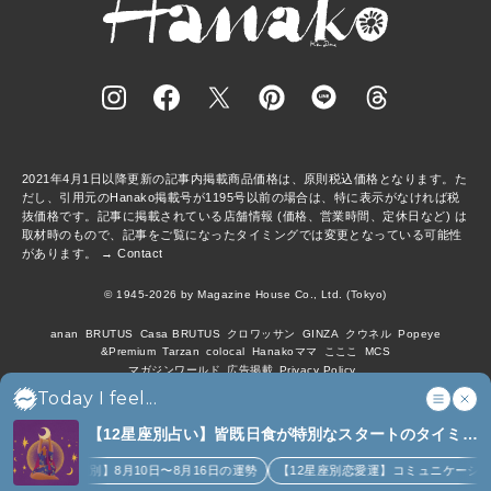
2021年4月1日以降更新の記事内掲載商品価格は、原則税込価格となります。た
だし、引用元のHanako掲載号が1195号以前の場合は、特に表示がなければ税
抜価格です。記事に掲載されている店舗情報 (価格、営業時間、定休日など) は
取材時のもので、記事をご覧になったタイミングでは変更となっている可能性
があります。 →
Contact
© 1945-2026 by Magazine House Co., Ltd. (Tokyo)
anan
BRUTUS
Casa BRUTUS
クロワッサン
GINZA
クウネル
Popeye
&Premium
Tarzan
colocal
Hanakoママ
こここ
MCS
マガジンワールド
広告掲載
Privacy Policy
Today I feel...
【12星座別占い】皆既日食が特別なスタートのタイミン
グになるのは誰？｜8月10日〜8月16日の週間占い、金
【12星座別】8月10日〜8月16日の運勢
【12星座別恋愛運】コミュニケーションがと
運アップなど (4)