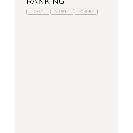
RANKING
DAILY
WEEKLY
MONTHLY
【福島】わざわざ食べに
暑いから食べたくなる。
「来たぞ、トイトレ」|
行きたいご当地グルメ23
わざわざ行きたいラーメ
弘中綾香の「純度
選｜ラーメン、餃子、そ
ン13選｜プロが選ぶベス
100%」～第141回～
ばほか
ト3、大井町の人気店、
ご当地ラーメン
FOOD
LEARN
FOOD
【東京近郊】日帰りひと
【東京近郊】日帰りひと
【あんこ】一度は食べた
り旅スポット5選｜館
り旅スポット5選｜館
い名店13選｜どら焼き・
山、前橋、日光など
山、前橋、日光など
おはぎほか
TRAVEL
TRAVEL
FOOD
【福島】わざわざ食べに
「来たぞ、トイトレ」|
「来たぞ、トイトレ」|
行きたいご当地グルメ23
弘中綾香の「純度
弘中綾香の「純度
選｜ラーメン、餃子、そ
100%」～第141回～
100%」～第141回～
ばほか
LEARN
FOOD
LEARN