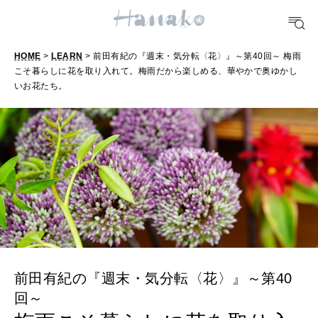
TRAVEL
どこ行く？
HOME
>
LEARN
> 前田有紀の『週末・気分転〈花〉』～第40回～ 梅雨
こそ暮らしに花を取り入れて。梅雨だから楽しめる、華やかで奥ゆかし
いお花たち。
FORTUNE
明日のわたし
[12星座別] Weekly Holoscope
HEALTH
[12星座別] Monthly Love Holoscope
自分にやさしく
女神まり愛のタロットメッセージ
LEARN
算命学がわかる今月のあなた
知る、考える
前田有紀の『週末・気分転〈花〉』～第40
回～