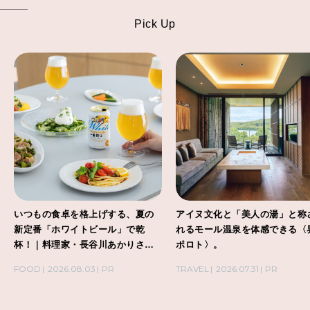
Pick Up
いつもの食卓を格上げする、夏の
アイヌ文化と「美人の湯」と称
新定番「ホワイトビール」で乾
れるモール温泉を体感できる〈
杯！｜料理家・長谷川あかりさん
ポロト〉。
の気取らないおもてなし。
FOOD
2026.08.03
PR
TRAVEL
2026.07.31
PR