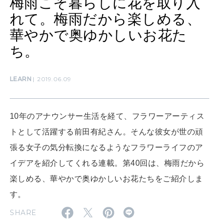
梅雨こそ暮らしに花を取り入
MAMA
ママもいろいろ
れて。梅雨だから楽しめる、
華やかで奥ゆかしいお花た
ち。
SUSTAINABLE
わたしができること
LEARN
2019.06.09
CULTURE
自分を耕す
10年のアナウンサー生活を経て、フラワーアーティス
トとして活躍する前田有紀さん。そんな彼女が世の頑
張る女子の気分転換になるようなフラワーライフのア
WORK&MONEY
いい人生って？
イデアを紹介してくれる連載。第40回は、梅雨だから
楽しめる、華やかで奥ゆかしいお花たちをご紹介しま
す。
MAGAZINE
特集
SHARE