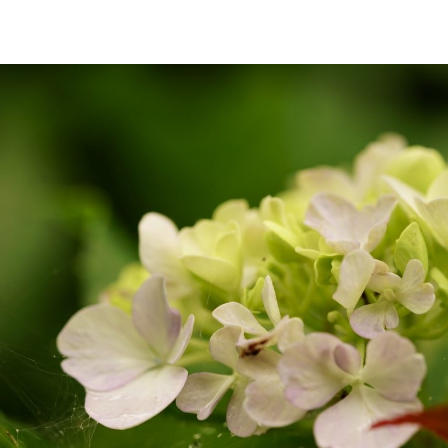
2026年9月号「北海道 おいしく遊ぶ、夏のご褒美旅。」
2026年8月号『お茶の時間です。』
MAGAZINE
MOOK
2026年7月号「鎌倉 ローカルが 教えてくれた 本当の歩き方。」
2026年6月号「大銀座 トレンドが生まれる 新しい一流店へ。」
FOLLOW US!
2026年5月号「“大好き”に出会いに。韓国」
2026年4月号「未来をつくる、学びの教科書。」
2026年3月号「スイーツ予想図 2026」
2026年2月号「良運を掴む 新・開運術。」
2026年1月号「猫がいれば、幸せ」