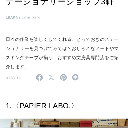
テーショナリーショップ3軒
CULTURE
LEARN
2018.09.19
自分を耕す
日々の作業を楽しくしてくれる、とっておきのステー
WORK&MONEY
いい人生って？
ショナリーを見つけてみては？おしゃれなノートやマ
スキングテープが揃う、おすすめ文房具専門店をご紹
介します。
MAGAZINE
特集
SHARE
2026年9月号「北海道 おいしく遊ぶ、夏のご褒美旅。」
2026年8月号『お茶の時間です。』
1.〈PAPIER LABO.〉
MAGAZINE
MOOK
2026年7月号「鎌倉 ローカルが 教えてくれた 本当の歩き方。」