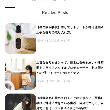
Related Posts
【専門家が解説】香りでリトリートが叶う理由＆
上手な香りの取り入れ方。
LEARN
2025.11.06
PR
上質な香りをまとって、日常に自分を思いやる時
間を。ライフスタイルプロデューサー・村上萌さ
んの“香リトリート”のアイデア。
LEARN
2025.10.31
PR
《植物染色》留めておくことのできない、変化し
続ける地球に生きている実感。自分でつくる、自
分で出会う | ハンドメイドは小宇宙#5