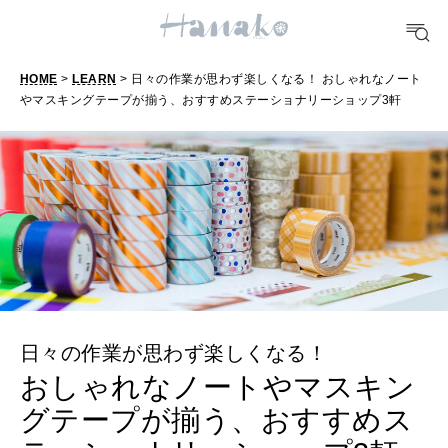
明日のわたし
[12星座別] Weekly Holoscope
HOME
>
LEARN
> 日々の作業が思わず楽しくなる！ おしゃれなノート
HEALTH
やマスキングテープが揃う、おすすめステーショナリーショップ3軒
[12星座別] Monthly Love Holoscope
自分にやさしく
女神まり愛のタロットメッセージ
LEARN
算命学がわかる今月のあなた
知る、考える
MAMA
ママもいろいろ
日々の作業が思わず楽しくなる！
おしゃれなノートやマスキン
SUSTAINABLE
グテープが揃う、おすすめス
わたしができること