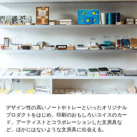
2026年6月号「大銀座 トレンドが生まれる 新しい一流店へ。」
FOLLOW US!
2026年5月号「“大好き”に出会いに。韓国」
2026年4月号「未来をつくる、学びの教科書。」
2026年3月号「スイーツ予想図 2026」
2026年2月号「良運を掴む 新・開運術。」
2026年1月号「猫がいれば、幸せ」
2025年12月号「お酒の新常識。」
デザイン性の高いノートやトレーといったオリジナル
プロダクトをはじめ、印刷のおもしろいスイスのカー
ド、アーティストとコラボレーションした文房具な
ど、ほかにはないような文房具に出会える。