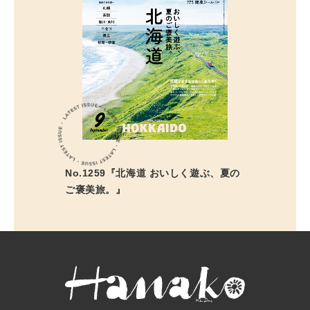
No.1259『北海道 おいしく遊ぶ、夏の
ご褒美旅。』