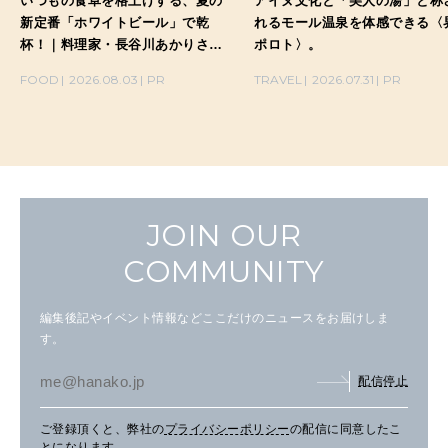
いつもの食卓を格上げする、夏の
アイヌ文化と「美人の湯」と称
新定番「ホワイトビール」で乾
れるモール温泉を体感できる〈
杯！｜料理家・長谷川あかりさん
ポロト〉。
の気取らないおもてなし。
FOOD
2026.08.03
PR
TRAVEL
2026.07.31
PR
JOIN OUR
COMMUNITY
編集後記やイベント情報などここだけのニュースをお届けしま
す。
配信停止
ご登録頂くと、弊社の
プライバシーポリシー
の配信に同意したこ
とになります。