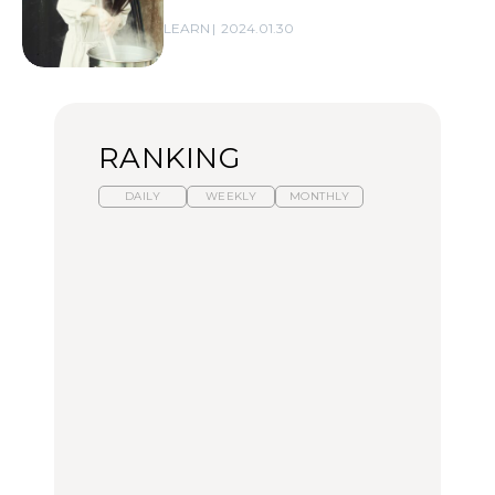
LEARN
2024.01.30
RANKING
DAILY
WEEKLY
MONTHLY
暑いから食べたくなる。
【東京近郊】日帰りひと
「来たぞ、トイトレ」|
わざわざ行きたいラーメ
り旅スポット5選｜館
弘中綾香の「純度
ン13選｜プロが選ぶベス
山、前橋、日光など
100%」～第141回～
ト3、大井町の人気店、
ご当地ラーメン
TRAVEL
LEARN
FOOD
【福島】わざわざ食べに
【東京近郊】日帰りひと
【あんこ】一度は食べた
行きたいご当地グルメ23
り旅スポット5選｜館
い名店13選｜どら焼き・
選｜ラーメン、餃子、そ
山、前橋、日光など
おはぎほか
ばほか
FOOD
TRAVEL
FOOD