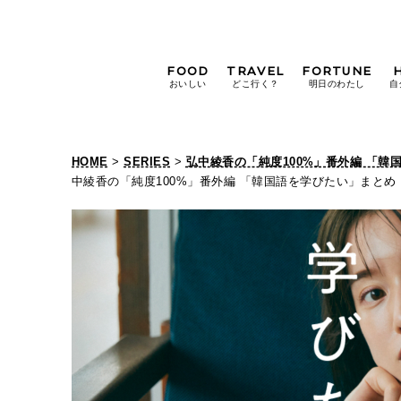
FOOD
TRAVEL
FORTUNE
おいしい
どこ行く？
明日のわたし
自
[12星座別] Weekly
Holoscope
HOME
>
SERIES
>
弘中綾香の「純度100%」番外編 「韓
[12星座別] Monthly
中綾香の「純度100%」番外編 「韓国語を学びたい」まとめ
Holoscope
#手土産
#シュークリーム
#パン
女神まり愛の
タロットメッセージ
#京都
[算命学] 星読みハナコの月巡