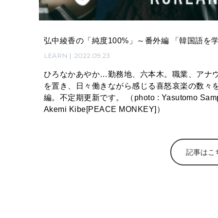
弘中綾香の「純度100%」～番外編 「韓国語を
LEARN
2022.09.23
ひろなかあやか…勤務地、六本木。職業、アナ
を置き、日々働きながら感じる喜怒哀楽の数々
編。不定期更新です。 （photo : Yasutomo Sampei styling : Chie Hosonuma hair&make :
Akemi Kibe[PEACE MONKEY]）
記事はこ