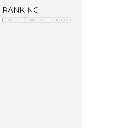
RANKING
DAILY
WEEKLY
MONTHLY
暑いから食べたくな
「来たぞ、トイトレ」|
「来たぞ、トイトレ」|
る。わざわざ行きたい
弘中綾香の「純度
弘中綾香の「純度
ラーメン13選｜プロが
100%」～第141回～
100%」～第141回～
選ぶベスト3、大井町の
人気店、ご当地ラーメ
LEARN
LEARN
FOOD
ン
No.1259『北海道 おい
No.1259『北海道 おい
【あんこ】一度は食べ
しく遊ぶ、夏のご褒美
しく遊ぶ、夏のご褒美
たい名店13選｜どら焼
旅。』
旅。』
き・おはぎほか
FOOD
いつもの食卓を格上げ
暑いから食べたくな
「来たぞ、トイトレ」|
する、夏の新定番「ホ
る。わざわざ行きたい
弘中綾香の「純度
ワイトビール」で乾
ラーメン13選｜プロが
100%」～第141回～
杯！｜料理家・長谷川
選ぶベスト3、大井町の
あかりさんの気取らな
人気店、ご当地ラーメ