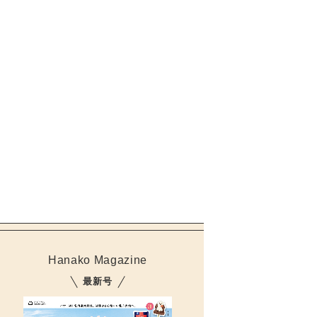
Hanako Magazine
最新号