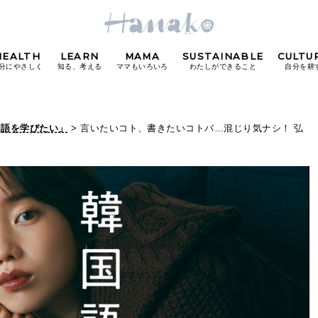
HEALTH
LEARN
MAMA
SUSTAINABLE
CULTU
分にやさしく
知る、考える
ママもいろいろ
わたしができること
自分を耕
POPULAR TAGS
国語を学びたい」
> 言いたいコト、書きたいコトバ…混じり気ナシ！ 弘
#カフェ
#朝ごはん
#開運
#東京駅
#銀座
#
り
FOLLOW US!