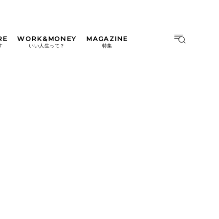
RE
WORK&MONEY
MAGAZINE
MAGAZINE
MOOK
す
いい人生って？
特集
2026年9月号「北海道 おいし
く遊ぶ、夏のご褒美旅。」
2026年8月号『お茶の時間で
す。』
日本橋
#中目黒
#吉祥寺
#横浜
2026年7月号「鎌倉 ローカル
が 教えてくれた 本当の歩き
方。」
2026年6月号「大銀座 トレン
ドが生まれる 新しい一流店
へ。」
2026年5月号「“大好き”に出
会いに。韓国」
2026年4月号「未来をつくる、