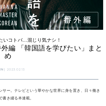
たいコトバ…混じり気ナシ！
番外編 「韓国語を学びたい」まと
め
RN
2023.02.13
ンサー。テレビという華やかな世界に身を置き、日々働き
で書き綴る本連載。