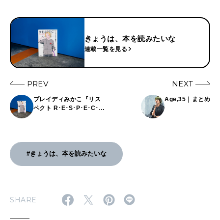
2026年4月号「未来をつくる、学びの教科書。」
2026年3月号「スイーツ予想図 2026」
きょうは、本を読みたいな
連載一覧を見る
2026年2月号「良運を掴む 新・開運術。」
2026年1月号「猫がいれば、幸せ」
PREV
NEXT
ブレイディみかこ『リス
Age,35｜まとめ
2025年12月号「お酒の新常識。」
ペクト R･E･S･P･E･C･
T』|ふっと一息。きょう
は、本を読みたいな #2
#きょうは、本を読みたいな
SHARE