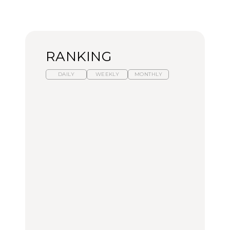
RANKING
DAILY
WEEKLY
MONTHLY
暑いから食べたくなる。
【東京近郊】日帰りひと
「来たぞ、トイトレ」|
わざわざ行きたいラーメ
り旅スポット5選｜館
弘中綾香の「純度
ン13選｜プロが選ぶベス
山、前橋、日光など
100%」～第141回～
ト3、大井町の人気店、
ご当地ラーメン
TRAVEL
LEARN
FOOD
No.1259『北海道 おいし
No.1259『北海道 おいし
【あんこ】一度は食べた
く遊ぶ、夏のご褒美
く遊ぶ、夏のご褒美
い名店13選｜どら焼き・
旅。』
旅。』
おはぎほか
FOOD
いつもの食卓を格上げす