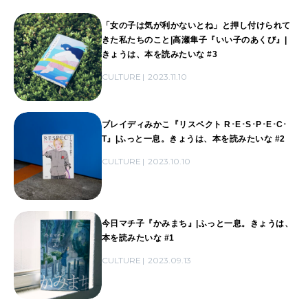
「女の子は気が利かないとね」と押し付けられて
WORK&MONEY
きた私たちのこと|高瀬隼子『いい子のあくび』|
いい人生って？
きょうは、本を読みたいな #3
CULTURE
2023.11.10
MAGAZINE
特集
ブレイディみかこ『リスペクト R･E･S･P･E･C･
T』|ふっと一息。きょうは、本を読みたいな #2
2026年9月号「北海道 おいしく遊ぶ、夏のご褒美旅。」
CULTURE
2023.10.10
2026年8月号『お茶の時間です。』
MAGAZINE
MOOK
2026年7月号「鎌倉 ローカルが 教えてくれた 本当の歩き方。」
今日マチ子『かみまち』|ふっと一息。きょうは、
本を読みたいな #1
2026年6月号「大銀座 トレンドが生まれる 新しい一流店へ。」
CULTURE
2023.09.13
FOLLOW US!
2026年5月号「“大好き”に出会いに。韓国」