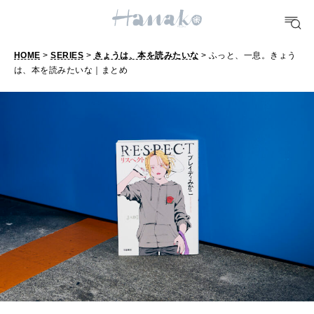
#手土産
#シュークリーム
#パン
#カフェ
#朝ごはん
#開運
10 CATEGORIES
HOME
>
SERIES
>
きょうは、本を読みたいな
> ふっと、一息。きょう
は、本を読みたいな｜まとめ
FOOD
おいしい
TRAVEL
どこ行く？
FORTUNE
明日のわたし
[12星座別] Weekly Holoscope