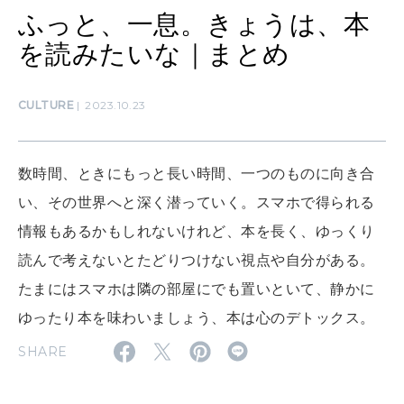
HEALTH
ふっと、一息。きょうは、本
[12星座別] Monthly Love Holoscope
自分にやさしく
を読みたいな｜まとめ
女神まり愛のタロットメッセージ
LEARN
算命学がわかる今月のあなた
CULTURE
2023.10.23
知る、考える
数時間、ときにもっと長い時間、一つのものに向き合
MAMA
い、その世界へと深く潜っていく。スマホで得られる
ママもいろいろ
情報もあるかもしれないけれど、本を長く、ゆっくり
読んで考えないとたどりつけない視点や自分がある。
SUSTAINABLE
たまにはスマホは隣の部屋にでも置いといて、静かに
わたしができること
ゆったり本を味わいましょう、本は心のデトックス。
SHARE
CULTURE
自分を耕す