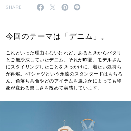
SHARE
MAGAZINE
特集
2026年9月号「北海道 おいしく遊ぶ、夏のご褒美旅。」
今回のテーマは「デニム」。
2026年8月号『お茶の時間です。』
これといった理由もないけれど、あるときからパタリ
MAGAZINE
MOOK
2026年7月号「鎌倉 ローカルが 教えてくれた 本当の歩き方。」
とご無沙汰していたデニム。それが昨夏、モデルさん
にスタイリングしたことをきっかけに、着たい気持ち
2026年6月号「大銀座 トレンドが生まれる 新しい一流店へ。」
が再燃。×Tシャツという永遠のスタンダードはもちろ
ん、色落ち具合やどのアイテムを選ぶかによっても印
FOLLOW US!
2026年5月号「“大好き”に出会いに。韓国」
象が変わる楽しさを改めて実感しています。
2026年4月号「未来をつくる、学びの教科書。」
2026年3月号「スイーツ予想図 2026」
2026年2月号「良運を掴む 新・開運術。」