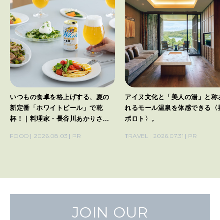
いつもの食卓を格上げする、夏の
アイヌ文化と「美人の湯」と称
新定番「ホワイトビール」で乾
れるモール温泉を体感できる〈
杯！｜料理家・長谷川あかりさん
ポロト〉。
の気取らないおもてなし。
FOOD
2026.08.03
PR
TRAVEL
2026.07.31
PR
JOIN OUR