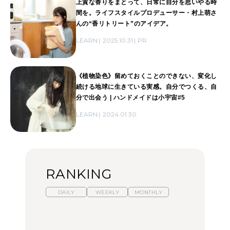
上質な香りをまとって、日常に自分を思いやる時
間を。ライフスタイルプロデューサー・村上萌さ
んの“香リトリート”のアイデア。
LEARN
2025.10.31
PR
《植物染色》留めておくことのできない、変化し
続ける地球に生きている実感。自分でつくる、自
分で出会う | ハンドメイドは小宇宙#5
LEARN
2024.01.30
RANKING
DAILY
WEEKLY
MONTHLY
暑いから食べたくなる。
【東京近郊】日帰りひと
「来たぞ、トイトレ」|