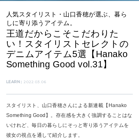
人気スタイリスト・山口香穂が選ぶ、暮ら
しに寄り添うアイテム。
MAMA
王道だからこそこだわりた
ママもいろいろ
い！スタイリストセレクトの
デニムアイテム5選【Hanako
SUSTAINABLE
Something Good vol.31】
わたしができること
LEARN
2022.03.06
CULTURE
自分を耕す
スタイリスト、山口香穂さんによる新連載【Hanako
Something Good】。存在感を大きく強調することはな
WORK&MONEY
いい人生って？
いけれど、毎日の暮らしにそっと寄り添うアイテムを
彼女の視点を通して紹介します。