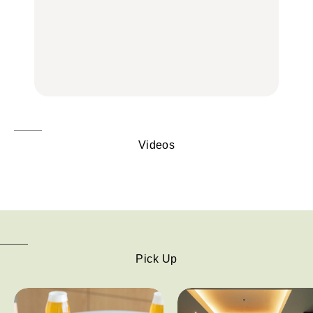
中目黒からひと駅の穴
いつもの食卓を格上げす
【2026年最新】横浜の絶
場。祐天寺の魅力10選｜
る、夏の新定番「ホワイ
品ランチ29選｜横浜駅周
グルメ、ショッピング、
トビール」で乾杯！｜料
辺、みなとみらい、横浜
古着ほか
理家・長谷川あかりさん
中華街、和食、洋食ほか
の気取らないおもてな
FOOD
FOOD | PR
FOOD
し。
Videos
Pick Up