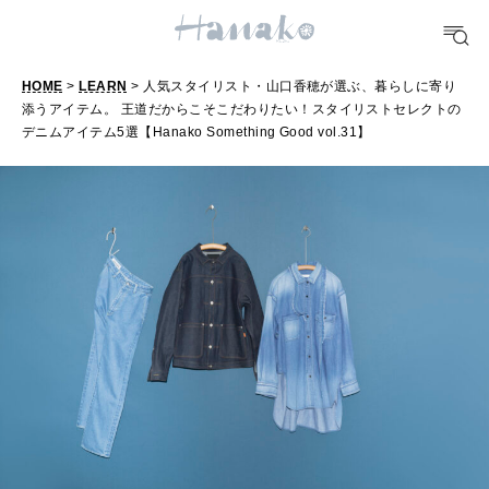
FOOD
おいしい
HOME
>
LEARN
> 人気スタイリスト・山口香穂が選ぶ、暮らしに寄り
添うアイテム。 王道だからこそこだわりたい！スタイリストセレクトの
デニムアイテム5選【Hanako Something Good vol.31】
TRAVEL
どこ行く？
FORTUNE
明日のわたし
[12星座別] Weekly Holoscope
HEALTH
[12星座別] Monthly Love Holoscope
自分にやさしく
女神まり愛のタロットメッセージ
LEARN
算命学がわかる今月のあなた
知る、考える