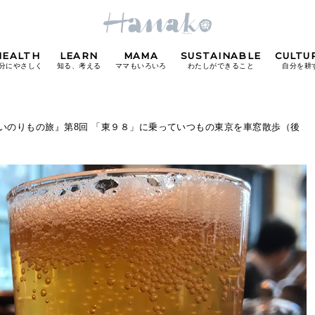
HEALTH
LEARN
MAMA
SUSTAINABLE
CULTU
分にやさしく
知る、考える
ママもいろいろ
わたしができること
自分を耕
POPULAR TAGS
いのりもの旅』第8回 「東９８」に乗っていつもの東京を車窓散歩（後
#カフェ
#朝ごはん
#開運
#東京駅
#銀座
#
り
FOLLOW US!