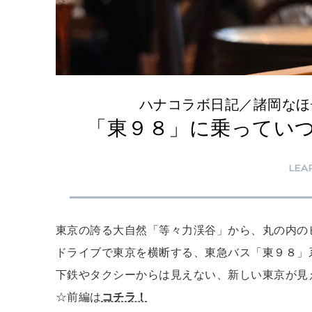
ハナコラボ日記／諸岡なほ
「東９８」に乗ってい
LEA
東京の誇る大自然「等々力渓谷」から、丸の内の
ドライブで東京を横断する、東急バス「東９８」
下鉄やタクシーからは見えない、新しい東京が見
☆前編は
コチラ！