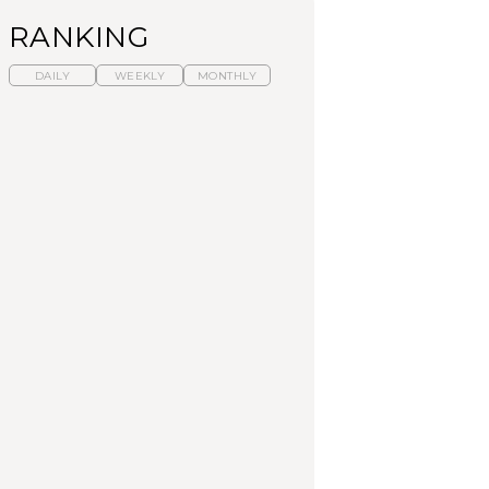
RANKING
DAILY
WEEKLY
MONTHLY
【福島】わざわざ食べ
暑いから食べたくな
「来たぞ、トイトレ」|
に行きたいご当地グル
る。わざわざ行きたい
弘中綾香の「純度
メ23選｜ラーメン、餃
ラーメン13選｜プロが
100%」～第141回～
子、そばほか
選ぶベスト3、大井町の
人気店、ご当地ラーメ
FOOD
LEARN
FOOD
ン
【東京近郊】日帰りひ
【東京近郊】日帰りひ
【あんこ】一度は食べ
とり旅スポット5選｜館
とり旅スポット5選｜館
たい名店13選｜どら焼
山、前橋、日光など
山、前橋、日光など
き・おはぎほか
TRAVEL
TRAVEL
FOOD
【福島】わざわざ食べ
「来たぞ、トイトレ」|
「来たぞ、トイトレ」|
に行きたいご当地グル
弘中綾香の「純度
弘中綾香の「純度
メ23選｜ラーメン、餃
100%」～第141回～
100%」～第141回～
子、そばほか