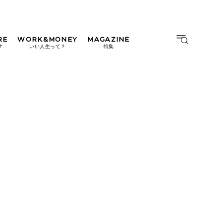
RE
WORK&MONEY
MAGAZINE
MAGAZINE
MOOK
す
いい人生って？
特集
2026年9月号「北海道 おいし
く遊ぶ、夏のご褒美旅。」
2026年8月号『お茶の時間で
す。』
日本橋
#中目黒
#吉祥寺
#横浜
2026年7月号「鎌倉 ローカル
が 教えてくれた 本当の歩き
方。」
2026年6月号「大銀座 トレン
ドが生まれる 新しい一流店
へ。」
2026年5月号「“大好き”に出
会いに。韓国」
2026年4月号「未来をつくる、