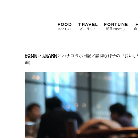
FOOD
TRAVEL
FORTUNE
おいしい
どこ行く？
明日のわたし
自
[12星座別] Weekly
Holoscope
HOME
>
LEARN
> ハナコラボ日記／諸岡なほ子の『おいし
[12星座別] Monthly
編）
Holoscope
#手土産
#シュークリーム
#パン
女神まり愛の
タロットメッセージ
#京都
[算命学] 星読みハナコの月巡