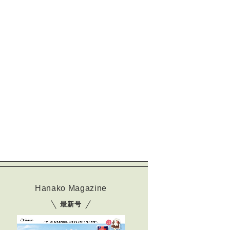
Hanako Magazine
最新号