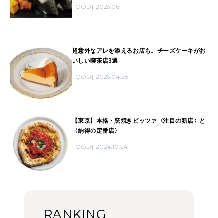
FOOD
2025.06.11
超意外なアレを添えるお店も。チーズケーキがお
いしい喫茶店3選
FOOD
2025.04.28
【東京】本格・窯焼きピッツァ〈注目の新店〉と
〈納得の定番店〉
FOOD
2024.10.24
RANKING