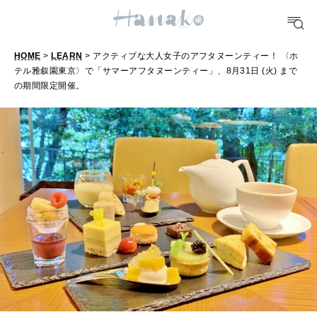
HEALTH
[12星座別] Monthly Love Holoscope
自分にやさしく
女神まり愛のタロットメッセージ
HOME
>
LEARN
> アクティブな大人女子のアフタヌーンティー！ 〈ホ
テル雅叙園東京〉で「サマーアフタヌーンティー」、8月31日 (火) まで
LEARN
算命学がわかる今月のあなた
の期間限定開催。
知る、考える
MAMA
ママもいろいろ
SUSTAINABLE
わたしができること
CULTURE
自分を耕す