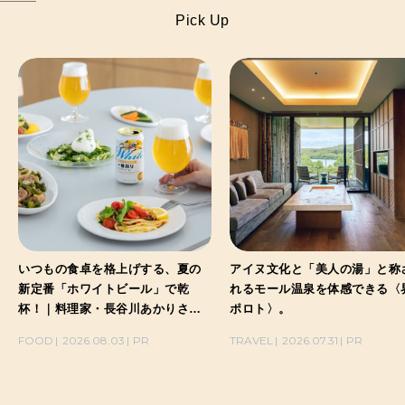
Pick Up
函館、小樽、旭川への旅は街ナカ
北海道ならではの大自然を体感
へのアクセスが抜群な〈OMO〉
し、ゆったりステイが叶う〈リ
へ。
ナーレトマム〉へ。
TRAVEL
2026.07.31
PR
TRAVEL
2026.07.31
PR