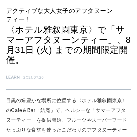
アクティブな大人女子のアフタヌーン
ティー！
WORK&MONEY
いい人生って？
〈ホテル雅叙園東京〉で「サ
マーアフタヌーンティー」、8
月31日 (火) までの期間限定開
MAGAZINE
特集
催。
2026年9月号「北海道 おいしく遊ぶ、夏のご褒美旅。」
LEARN
2021.07.26
2026年8月号『お茶の時間です。』
MAGAZINE
MOOK
2026年7月号「鎌倉 ローカルが 教えてくれた 本当の歩き方。」
目黒の緑豊かな場所に位置する〈ホテル雅叙園東京〉
のCafe＆Bar「結庵」で、ヘルシーな「サマーアフタ
2026年6月号「大銀座 トレンドが生まれる 新しい一流店へ。」
ヌーティー」を提供開始。フルーツやスーパーフード
FOLLOW US!
2026年5月号「“大好き”に出会いに。韓国」
たっぷりな食材を使ったこだわりのアフタヌーティー