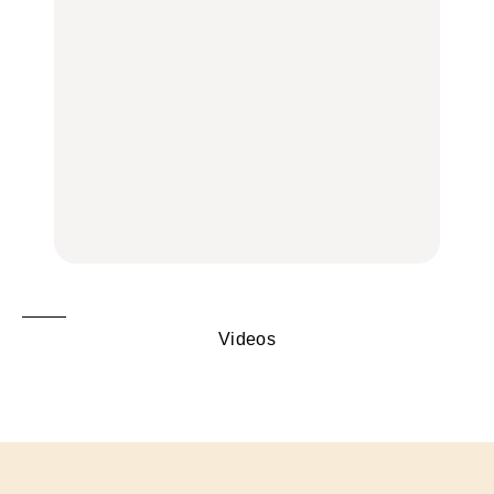
行きたいご当地グルメ23
弘中綾香の「純度
く遊ぶ、夏のご褒美
選｜ラーメン、餃子、そ
100%」～第141回～
旅。』
ばほか
LEARN
FOOD
【2026年最新】横浜の絶
【2026年最新】横浜の絶
No.1259『北海道 おいし
品ランチ29選｜横浜駅周
品ランチ29選｜横浜駅周
く遊ぶ、夏のご褒美
辺、みなとみらい、横浜
辺、みなとみらい、横浜
旅。』
中華街、和食、洋食ほか
中華街、和食、洋食ほか
FOOD
FOOD
Videos