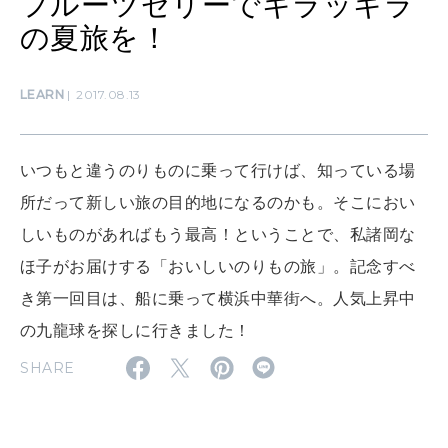
フルーツゼリーでキラッキラ
の夏旅を！
SUSTAINABLE
わたしができること
LEARN
2017.08.13
CULTURE
自分を耕す
いつもと違うのりものに乗って行けば、知っている場
所だって新しい旅の目的地になるのかも。そこにおい
しいものがあればもう最高！ということで、私諸岡な
WORK&MONEY
いい人生って？
ほ子がお届けする「おいしいのりもの旅」。記念すべ
き第一回目は、船に乗って横浜中華街へ。人気上昇中
の九龍球を探しに行きました！
MAGAZINE
特集
SHARE
2026年9月号「北海道 おいしく遊ぶ、夏のご褒美旅。」