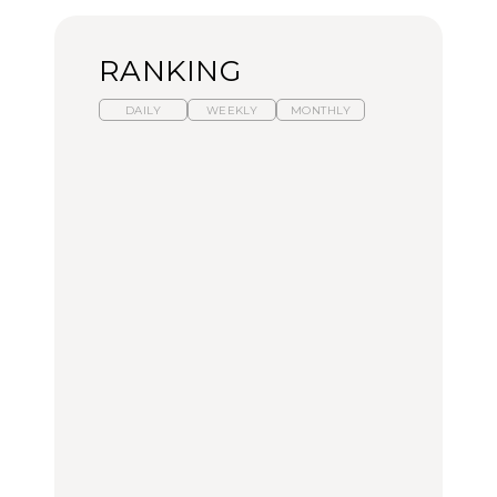
RANKING
DAILY
WEEKLY
MONTHLY
【福島】わざわざ食べに
暑いから食べたくなる。
「来たぞ、トイトレ」|
行きたいご当地グルメ23
わざわざ行きたいラーメ
弘中綾香の「純度
選｜ラーメン、餃子、そ
ン13選｜プロが選ぶベス
100%」～第141回～
ばほか
ト3、大井町の人気店、
ご当地ラーメン
FOOD
LEARN
FOOD
【東京近郊】日帰りひと
【東京近郊】日帰りひと
【あんこ】一度は食べた
り旅スポット5選｜館
り旅スポット5選｜館
い名店13選｜どら焼き・
山、前橋、日光など
山、前橋、日光など
おはぎほか
TRAVEL
TRAVEL
FOOD
【福島】わざわざ食べに
「来たぞ、トイトレ」|
「来たぞ、トイトレ」|
行きたいご当地グルメ23
弘中綾香の「純度
弘中綾香の「純度
選｜ラーメン、餃子、そ
100%」～第141回～
100%」～第141回～