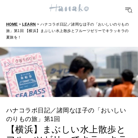
どこ行く？
HOME
>
LEARN
> ハナコラボ日記／諸岡なほ子の「おいしいのりもの
FORTUNE
旅」第1回 【横浜】まぶしい水上散歩とフルーツゼリーでキラッキラの
明日のわたし
夏旅を！
[12星座別] Weekly Holoscope
HEALTH
[12星座別] Monthly Love Holoscope
自分にやさしく
女神まり愛のタロットメッセージ
LEARN
算命学がわかる今月のあなた
知る、考える
ハナコラボ日記／諸岡なほ子の「おいしい
のりもの旅」第1回
MAMA
ママもいろいろ
【横浜】まぶしい水上散歩と