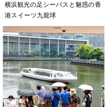
2026年8月号『お茶の時間です。』
横浜観光の足シーバスと魅惑の香
MAGAZINE
MOOK
2026年7月号「鎌倉 ローカルが 教えてくれた 本当の歩き方。」
港スイーツ九龍球
2026年6月号「大銀座 トレンドが生まれる 新しい一流店へ。」
FOLLOW US!
2026年5月号「“大好き”に出会いに。韓国」
2026年4月号「未来をつくる、学びの教科書。」
2026年3月号「スイーツ予想図 2026」
2026年2月号「良運を掴む 新・開運術。」
2026年1月号「猫がいれば、幸せ」
2025年12月号「お酒の新常識。」