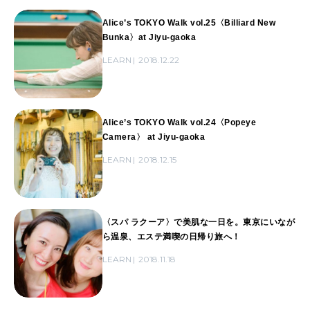
Alice’s TOKYO Walk vol.25〈Billiard New
Bunka〉at Jiyu-gaoka
LEARN
2018.12.22
Alice’s TOKYO Walk vol.24〈Popeye
Camera〉 at Jiyu-gaoka
LEARN
2018.12.15
〈スパ ラクーア〉で美肌な一日を。東京にいなが
ら温泉、エステ満喫の日帰り旅へ！
LEARN
2018.11.18