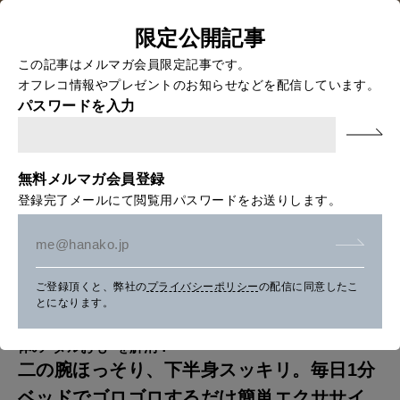
二
限定公開記事
の
この記事はメルマガ会員限定記事です。
オフレコ情報やプレゼントのお知らせなどを配信しています。
腕
パスワードを入力
ほ
っ
無料メルマガ会員登録
そ
登録完了メールにて閲覧用パスワードをお送りします。
り
、
下
HOME
>
HEALTH
> 二の腕ほっそり、下半身スッキリ。毎日1分ベッ
ご登録頂くと、弊社の
プライバシーポリシー
の配信に同意したこ
半
ドでゴロゴロするだけ簡単エクササイズ8選
とになります。
身
体の“ダルおも”を解消！
ス
二の腕ほっそり、下半身スッキリ。毎日1分
ッ
ベッドでゴロゴロするだけ簡単エクササイ