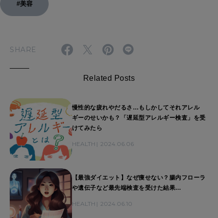
#美容
SHARE
Related Posts
慢性的な疲れやだるさ…もしかしてそれアレル
ギーのせいかも？「遅延型アレルギー検査」を受
けてみたら
HEALTH
2024.06.06
【最強​​ダイエット】なぜ痩せない？腸内フローラ
や遺伝子など最先端検査を受けた結果…
HEALTH
2024.06.10