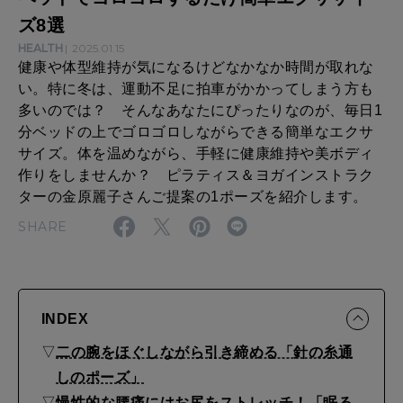
キ
ズ8選
リ
HEALTH
2025.01.15
健康や体型維持が気になるけどなかなか時間が取れな
。
い。特に冬は、運動不足に拍車がかかってしまう方も
毎
多いのでは？ そんなあなたにぴったりなのが、毎日1
分ベッドの上でゴロゴロしながらできる簡単なエクサ
日
サイズ。体を温めながら、手軽に健康維持や美ボディ
1
作りをしませんか？ ピラティス＆ヨガインストラク
分
ターの金原麗子さんご提案の1ポーズを紹介します。
ベ
SHARE
ッ
ド
で
INDEX
ゴ
▽
二の腕をほぐしながら引き締める「針の糸通
ロ
しのポーズ」
▽
慢性的な腰痛にはお尻をストレッチ！「眠る