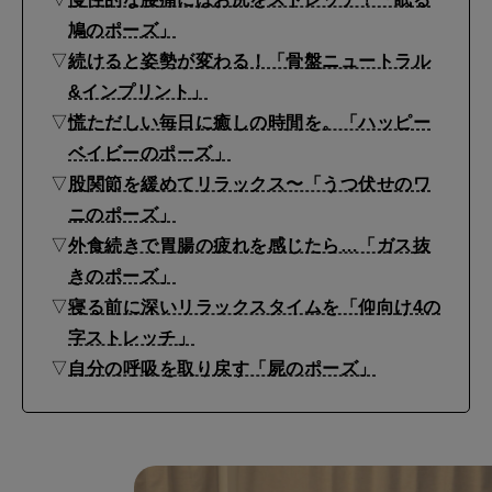
ゴ
鳩のポーズ」
ロ
▽
続けると姿勢が変わる！「骨盤ニュートラル
す
&インプリント」
る
▽
慌ただしい毎日に癒しの時間を。「ハッピー
だ
ベイビーのポーズ」
け
▽
股関節を緩めてリラックス〜「うつ伏せのワ
ニのポーズ」
簡
▽
外食続きで胃腸の疲れを感じたら…「ガス抜
単
きのポーズ」
エ
▽
寝る前に深いリラックスタイムを「仰向け4の
ク
字ストレッチ」
サ
▽
自分の呼吸を取り戻す「屍のポーズ」
サ
イ
ズ