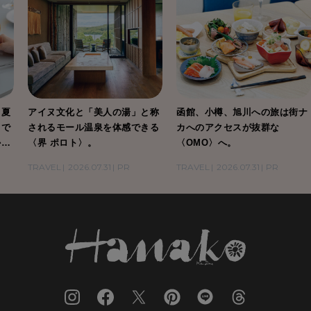
、夏
アイヌ文化と「美人の湯」と称
函館、小樽、旭川への旅は街ナ
」で
されるモール温泉を体感できる
カへのアクセスが抜群な
かり
〈界 ポロト〉。
〈OMO〉へ。
し。
TRAVEL
2026.07.31
PR
TRAVEL
2026.07.31
PR