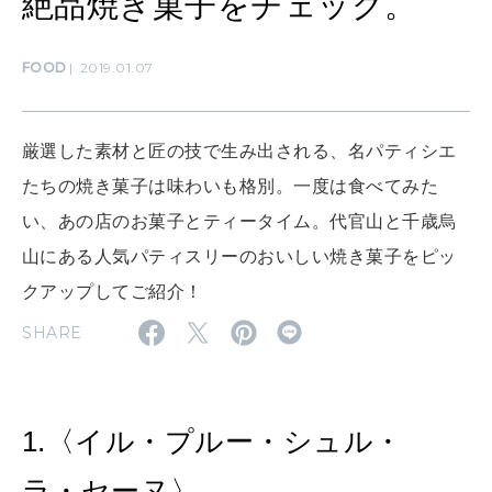
絶品焼き菓子をチェック。
MAMA
ママもいろいろ
FOOD
2019.01.07
厳選した素材と匠の技で生み出される、名パティシエ
SUSTAINABLE
わたしができること
たちの焼き菓子は味わいも格別。一度は食べてみた
い、あの店のお菓子とティータイム。代官山と千歳烏
山にある人気パティスリーのおいしい焼き菓子をピッ
CULTURE
自分を耕す
クアップしてご紹介！
SHARE
WORK&MONEY
いい人生って？
1.〈イル・プルー・シュル・
MAGAZINE
ラ・セーヌ〉