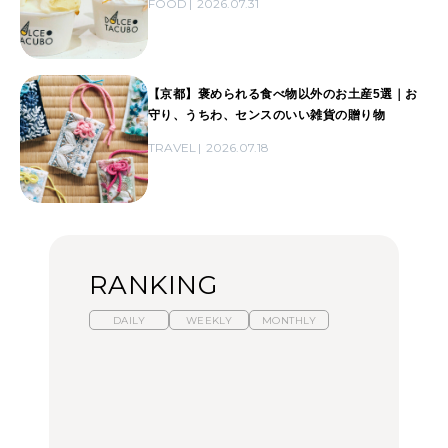
FOOD
2026.07.31
【京都】褒められる食べ物以外のお土産5選｜お
守り、うちわ、センスのいい雑貨の贈り物
TRAVEL
2026.07.18
RANKING
DAILY
WEEKLY
MONTHLY
【福島】わざわざ食べに
暑いから食べたくなる。
「来たぞ、トイトレ」|
行きたいご当地グルメ23
わざわざ行きたいラーメ
弘中綾香の「純度
選｜ラーメン、餃子、そ
ン13選｜プロが選ぶベス
100%」～第141回～
ばほか
ト3、大井町の人気店、