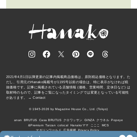
2021年4月1日以降更新の記事内掲載商品価格は、原則税込価格となります。た
だし、引用元のHanako掲載号が1195号以前の場合は、特に表示がなければ税
抜価格です。記事に掲載されている店舗情報 (価格、営業時間、定休日など) は
取材時のもので、記事をご覧になったタイミングでは変更となっている可能性
があります。 →
Contact
© 1945-2026 by Magazine House Co., Ltd. (Tokyo)
anan
BRUTUS
Casa BRUTUS
クロワッサン
GINZA
クウネル
Popeye
&Premium
Tarzan
colocal
Hanakoママ
こここ
MCS
マガジンワールド
広告掲載
Privacy Policy