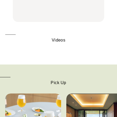
理家・長谷川あかりさん
中華街、和食、洋食ほか
の気取らないおもてな
FOOD
FOOD | PR
FOOD
し。
Videos
Pick Up