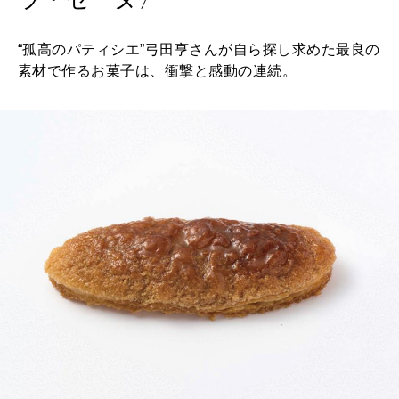
特集
“孤高のパティシエ”弓田亨さんが自ら探し求めた最良の
2026年9月号「北海道 おいしく遊ぶ、夏のご褒美旅。」
素材で作るお菓子は、衝撃と感動の連続。
2026年8月号『お茶の時間です。』
MAGAZINE
MOOK
2026年7月号「鎌倉 ローカルが 教えてくれた 本当の歩き方。」
2026年6月号「大銀座 トレンドが生まれる 新しい一流店へ。」
FOLLOW US!
2026年5月号「“大好き”に出会いに。韓国」
2026年4月号「未来をつくる、学びの教科書。」
2026年3月号「スイーツ予想図 2026」
2026年2月号「良運を掴む 新・開運術。」
2026年1月号「猫がいれば、幸せ」