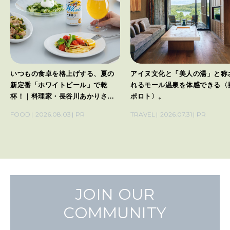
いつもの食卓を格上げする、夏の
アイヌ文化と「美人の湯」と称
新定番「ホワイトビール」で乾
れるモール温泉を体感できる〈
杯！｜料理家・長谷川あかりさん
ポロト〉。
の気取らないおもてなし。
FOOD
2026.08.03
PR
TRAVEL
2026.07.31
PR
JOIN OUR
COMMUNITY