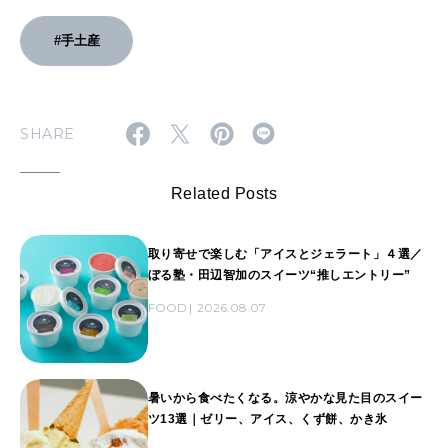
#手土産
SHARE
Related Posts
取り寄せで楽しむ「アイスとジェラート」４選／
ぼる塾・田辺智加のスイーツ“推しエントリー”
FOOD
2026.08.07
暑いから食べたくなる。涼やかな見た目のスイー
ツ13選｜ゼリー、アイス、くず餅、かき氷