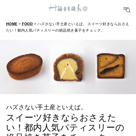
おいしい
HOME
>
FOOD
> ハズさない手土産といえば。 スイーツ好きならおさえ
TRAVEL
たい！都内人気パティスリーの絶品焼き菓子をチェック。
どこ行く？
FORTUNE
明日のわたし
[12星座別] Weekly Holoscope
HEALTH
[12星座別] Monthly Love Holoscope
自分にやさしく
女神まり愛のタロットメッセージ
ハズさない手土産といえば。
スイーツ好きならおさえた
LEARN
算命学がわかる今月のあなた
知る、考える
い！都内人気パティスリーの