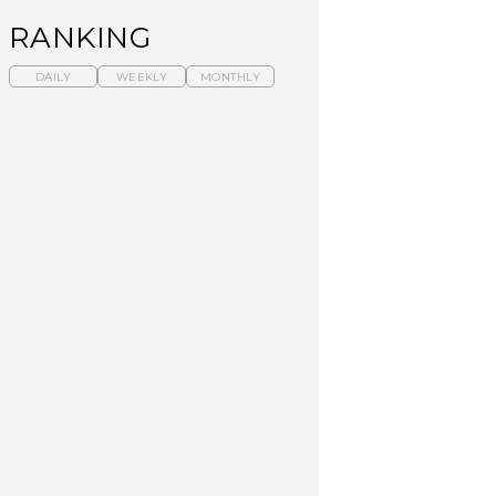
RANKING
DAILY
WEEKLY
MONTHLY
暑いから食べたくな
【東京近郊】日帰りひ
「来たぞ、トイトレ」|
る。わざわざ行きたい
とり旅スポット5選｜館
弘中綾香の「純度
ラーメン13選｜プロが
山、前橋、日光など
100%」～第141回～
選ぶベスト3、大井町の
人気店、ご当地ラーメ
TRAVEL
LEARN
FOOD
ン
No.1259『北海道 おい
No.1259『北海道 おい
【あんこ】一度は食べ
しく遊ぶ、夏のご褒美
しく遊ぶ、夏のご褒美
たい名店13選｜どら焼
旅。』
旅。』
き・おはぎほか
FOOD
いつもの食卓を格上げ
【東京近郊】日帰りひ
「来たぞ、トイトレ」|
する、夏の新定番「ホ
とり旅スポット5選｜館
弘中綾香の「純度
ワイトビール」で乾
山、前橋、日光など
100%」～第141回～
杯！｜料理家・長谷川
あかりさんの気取らな