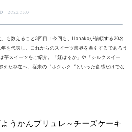
D
2022.03.01
も数えること3回目！今回も、Hanakoが信頼する20名
1年を代表し、これからのスイーツ業界を牽引するであろう
回は芋スイーツをご紹介。「紅はるか」や「シルクスイー
超えた存在へ。従来の〝ホクホク〞といった食感だけでな
。
の芋ようかんブリュレ～チーズケーキ