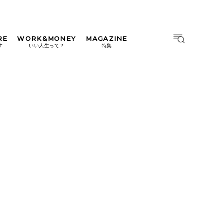
RE
WORK&MONEY
MAGAZINE
MAGAZINE
MOOK
す
いい人生って？
特集
2026年9月号「北海道 おいし
く遊ぶ、夏のご褒美旅。」
2026年8月号『お茶の時間で
す。』
日本橋
#中目黒
#吉祥寺
#横浜
2026年7月号「鎌倉 ローカル
が 教えてくれた 本当の歩き
方。」
2026年6月号「大銀座 トレン
ドが生まれる 新しい一流店
へ。」
2026年5月号「“大好き”に出
会いに。韓国」
2026年4月号「未来をつくる、