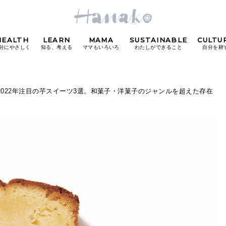
HEALTH
LEARN
MAMA
SUSTAINABLE
CULTU
分にやさしく
知る、考える
ママもいろいろ
わたしができること
自分を耕
POPULAR TAGS
2022年注目の芋スイーツ3選。和菓子・洋菓子のジャンルを超えた存在
#カフェ
#朝ごはん
#開運
#東京駅
#銀座
#
り
FOLLOW US!