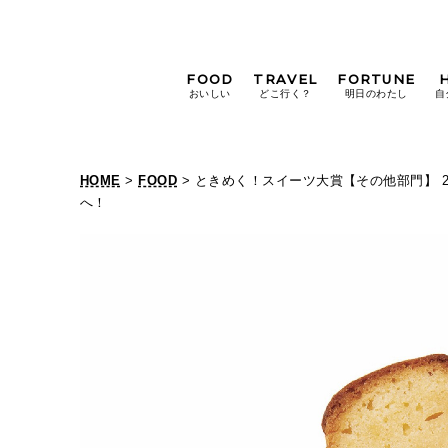
FOOD
TRAVEL
FORTUNE
おいしい
どこ行く？
明日のわたし
自
[12星座別] Weekly
Holoscope
HOME
>
FOOD
> ときめく！スイーツ大賞【その他部門】 
[12星座別] Monthly
へ！
Holoscope
#手土産
#シュークリーム
#パン
女神まり愛の
タロットメッセージ
#京都
[算命学] 星読みハナコの月巡