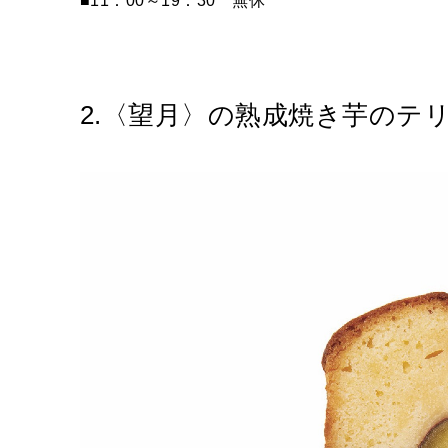
■11：00～19：30 無休
2.〈望月〉の熟成焼き芋のテ