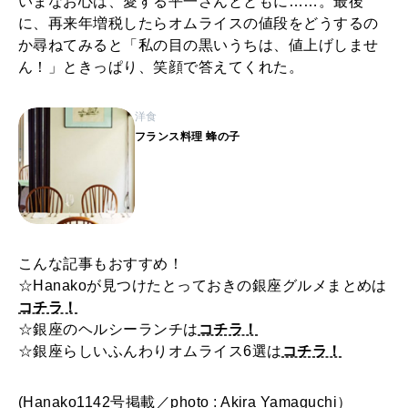
いまなお心は、愛する平一さんとともに……。最後
に、再来年増税したらオムライスの値段をどうするの
か尋ねてみると「私の目の黒いうちは、値上げしませ
ん！」ときっぱり、笑顔で答えてくれた。
洋食
フランス料理 蜂の子
こんな記事もおすすめ！
☆Hanakoが見つけたとっておきの銀座グルメまとめは
コチラ！
☆銀座のヘルシーランチは
コチラ！
☆銀座らしいふんわりオムライス6選は
コチラ！
(Hanako1142号掲載／photo : Akira Yamaguchi）