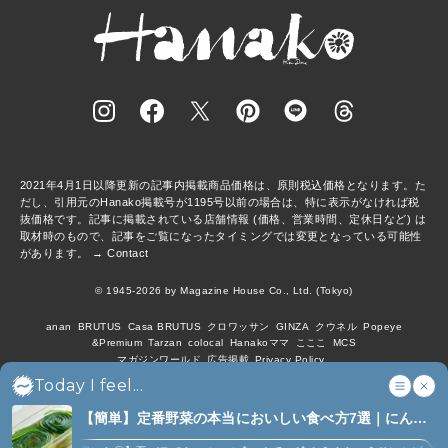
2021年4月1日以降更新の記事内掲載商品価格は、原則税込価格となります。た
だし、引用元のHanako掲載号が1195号以前の場合は、特に表示がなければ税
抜価格です。記事に掲載されている店舗情報 (価格、営業時間、定休日など) は
取材時のもので、記事をご覧になったタイミングでは変更となっている可能性
があります。 →
Contact
© 1945-2026 by Magazine House Co., Ltd. (Tokyo)
anan
BRUTUS
Casa BRUTUS
クロワッサン
GINZA
クウネル
Popeye
&Premium
Tarzan
colocal
Hanakoママ
こここ
MCS
マガジンワールド
広告掲載
Privacy Policy
Today I feel...
【簡単】定番野菜の本当においしい食べ方7選｜にんじ
ん、ジャガイモ、ピーマンなど (7)