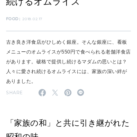
続けるオムライス
SUSTAINABLE
FOOD
2018.02.17
わたしができること
古き良き洋食店がひしめく銀座。そんな銀座に、看板
CULTURE
メニューのオムライスが550円で食べられる老舗洋食店
自分を耕す
があります。破格で提供し続けるマダムの思いとは？
人々に愛され続けるオムライスには、家族の深い絆が
WORK&MONEY
ありました。
いい人生って？
SHARE
MAGAZINE
特集
「家族の和」と共に引き継がれた
2026年9月号「北海道 おいしく遊ぶ、夏のご褒美旅。」
昭和の味