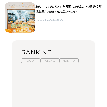
あの「ちくわパン」を考案したのは、札幌で40年
以上愛され続けるお店だった!?
FOOD
2026.08.07
RANKING
DAILY
WEEKLY
MONTHLY
【福島】わざわざ食べに
暑いから食べたくなる。
「来たぞ、トイトレ」|
行きたいご当地グルメ23
わざわざ行きたいラーメ
弘中綾香の「純度
選｜ラーメン、餃子、そ
ン13選｜プロが選ぶベス
100%」～第141回～
ばほか
ト3、大井町の人気店、
ご当地ラーメン
FOOD
LEARN
FOOD
【東京近郊】日帰りひと
【東京近郊】日帰りひと
【あんこ】一度は食べた