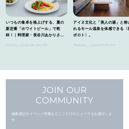
いつもの食卓を格上げする、夏の
アイヌ文化と「美人の湯」と称
新定番「ホワイトビール」で乾
れるモール温泉を体感できる〈
杯！｜料理家・長谷川あかりさん
ポロト〉。
の気取らないおもてなし。
FOOD
2026.08.03
PR
TRAVEL
2026.07.31
PR
JOIN OUR
COMMUNITY
編集後記やイベント情報などここだけのニュースをお届けしま
す。