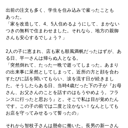
出前の注文も多く、学生を住み込みで雇ったことも
あった。
「家を改造して、4、5人住めるようにして、まかない
つきの無料で住まわせました。それなら、地方の親御
さんも安心するでしょう？」
2人の子に恵まれ、店も家も順風満帆だったはずが、あ
る日、平一さんは帰らぬ人となる。
「突然倒れて、たった一晩で逝ってしまった。あまり
の出来事に呆然としてしまって。近所の方と顔を合わ
すたびに話を聞いてもらい、涙を流す日が続きまし
た。そうしたらある日、当時4歳だった下の子が『お母
さん、お父さんのことを話すのはもうやめよう。フラ
ンスに行ったと思おう』と。そこで私は目が覚めたん
です。この子の前では二度と泣かない！なんとしても
お店を守ってみせるって誓ったの」
それから智枝子さんは懸命に働いた。長男の新一さん