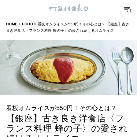
TRAVEL
どこ行く？
HOME
>
FOOD
> 看板オムライスが550円！その心とは？ 【銀座】古き
FORTUNE
良き洋食店〈フランス料理 蜂の子〉の愛され続けるオムライス
明日のわたし
[12星座別] Weekly Holoscope
HEALTH
[12星座別] Monthly Love Holoscope
自分にやさしく
女神まり愛のタロットメッセージ
LEARN
算命学がわかる今月のあなた
知る、考える
看板オムライスが550円！その心とは？
【銀座】古き良き洋食店〈フ
MAMA
ランス料理 蜂の子〉の愛され
ママもいろいろ