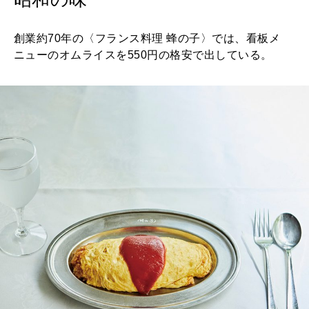
2026年8月号『お茶の時間です。』
創業約70年の〈フランス料理 蜂の子〉では、看板メ
MAGAZINE
MOOK
2026年7月号「鎌倉 ローカルが 教えてくれた 本当の歩き方。」
ニューのオムライスを550円の格安で出している。
2026年6月号「大銀座 トレンドが生まれる 新しい一流店へ。」
FOLLOW US!
2026年5月号「“大好き”に出会いに。韓国」
2026年4月号「未来をつくる、学びの教科書。」
2026年3月号「スイーツ予想図 2026」
2026年2月号「良運を掴む 新・開運術。」
2026年1月号「猫がいれば、幸せ」
2025年12月号「お酒の新常識。」