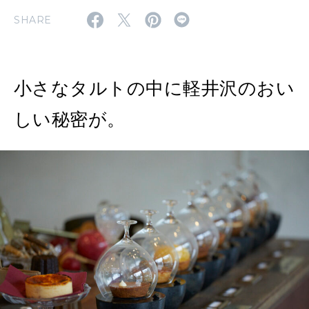
特集
SHARE
2026年9月号「北海道 おいしく遊ぶ、夏のご褒美旅。」
2026年8月号『お茶の時間です。』
小さなタルトの中に軽井沢のおい
MAGAZINE
MOOK
2026年7月号「鎌倉 ローカルが 教えてくれた 本当の歩き方。」
しい秘密が。
2026年6月号「大銀座 トレンドが生まれる 新しい一流店へ。」
FOLLOW US!
2026年5月号「“大好き”に出会いに。韓国」
2026年4月号「未来をつくる、学びの教科書。」
2026年3月号「スイーツ予想図 2026」
2026年2月号「良運を掴む 新・開運術。」
2026年1月号「猫がいれば、幸せ」