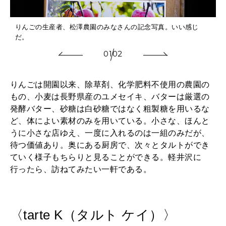
りんごの生産者、松澤農園のみなさんの記念写真。いい感じ
だ。
01
02
りんごは開園以来、除草剤、化学肥料不使用の農園の
もの、小麦は長野県産のユメセイキ、バターは厳選の
発酵バター、砂糖は白砂糖ではなく粗製糖を用いるな
ど、体によい素材のみを用いている。小さな、ほんと
うに小さな店ゆえ、一度に入れるのは一組のみだが、
待つ価値あり。奥にある厨房で、次々とタルトができ
ていく様子もちらりと見ることができる。軽井沢に
行ったら、訪ねてみたい一軒である。
〈tarte K（タルト ケイ）〉