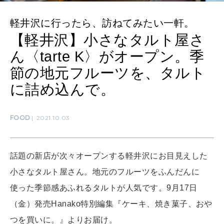
MAMA
軽井沢に行ったら、訪ねてみたい一軒。
ママもいろいろ
【軽井沢】小さなタルト屋さ
ん〈tarte K〉がオープン。季
SUSTAINABLE
節の地元フルーツを、タルト
わたしができること
に詰め込んで。
CULTURE
FOOD
2021.10.03
自分を耕す
話題の新店が次々オープンする軽井沢にお目見えした
WORK&MONEY
小さなタルト屋さん。地元のフルーツをふんだんに
いい人生って？
使った季節感あふれるタルトが人気です。9月17日
（金）発売Hanako特別編集『ケーキ、焼き菓子、おや
MAGAZINE
つを買いに。』よりお届け。