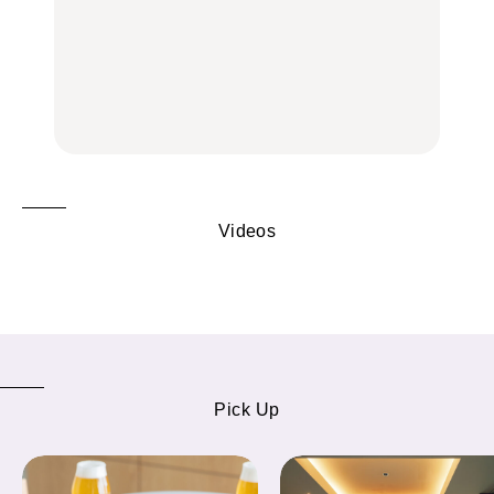
いつもの食卓を格上げす
【2026年最新】横浜の絶
行列に並んででも食べる
る、夏の新定番「ホワイ
品ランチ29選｜横浜駅周
べし！喜多方ラーメンの
トビール」で乾杯！｜料
辺、みなとみらい、横浜
名店3選
理家・長谷川あかりさん
中華街、和食、洋食ほか
の気取らないおもてな
FOOD
FOOD | PR
FOOD
し。
Videos
Pick Up