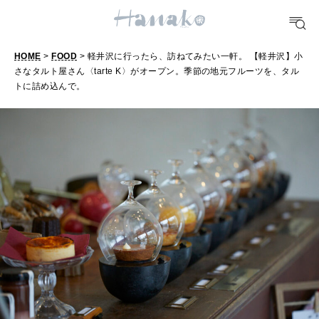
おいしい
HOME
>
FOOD
> 軽井沢に行ったら、訪ねてみたい一軒。 【軽井沢】小
TRAVEL
さなタルト屋さん〈tarte K〉がオープン。季節の地元フルーツを、タル
どこ行く？
トに詰め込んで。
FORTUNE
明日のわたし
[12星座別] Weekly Holoscope
HEALTH
[12星座別] Monthly Love Holoscope
自分にやさしく
女神まり愛のタロットメッセージ
LEARN
算命学がわかる今月のあなた
知る、考える