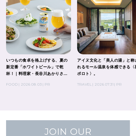
いつもの食卓を格上げする、夏の
アイヌ文化と「美人の湯」と称
新定番「ホワイトビール」で乾
れるモール温泉を体感できる〈
杯！｜料理家・長谷川あかりさん
ポロト〉。
の気取らないおもてなし。
FOOD
2026.08.03
PR
TRAVEL
2026.07.31
PR
JOIN OUR