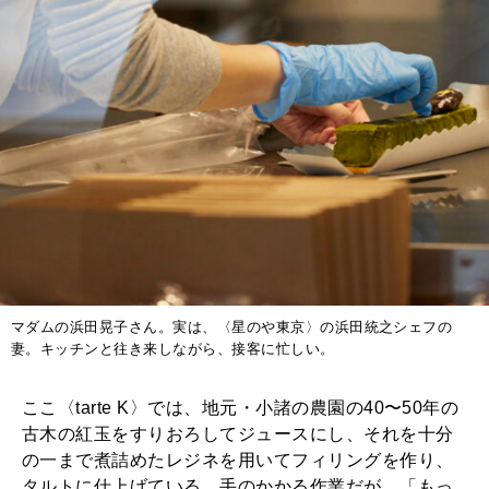
マダムの浜田晃子さん。実は、〈星のや東京〉の浜田統之シェフの
妻。キッチンと往き来しながら、接客に忙しい。
ここ〈tarte K〉では、地元・小諸の農園の40〜50年の
古木の紅玉をすりおろしてジュースにし、それを十分
の一まで煮詰めたレジネを用いてフィリングを作り、
タルトに仕上げている。手のかかる作業だが、「もっ