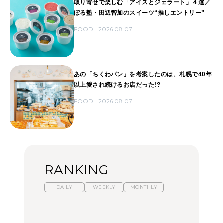
取り寄せで楽しむ「アイスとジェラート」４選／
ぼる塾・田辺智加のスイーツ“推しエントリー”
FOOD
2026.08.07
あの「ちくわパン」を考案したのは、札幌で40年
以上愛され続けるお店だった!?
FOOD
2026.08.07
RANKING
DAILY
WEEKLY
MONTHLY
【福島】わざわざ食べに
暑いから食べたくなる。