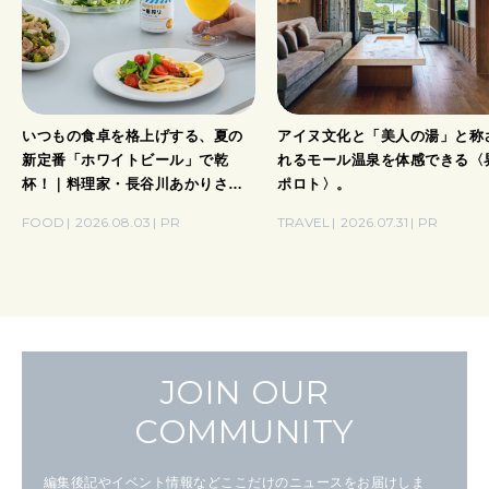
いつもの食卓を格上げする、夏の
アイヌ文化と「美人の湯」と称
新定番「ホワイトビール」で乾
れるモール温泉を体感できる〈
杯！｜料理家・長谷川あかりさん
ポロト〉。
の気取らないおもてなし。
FOOD
2026.08.03
PR
TRAVEL
2026.07.31
PR
JOIN OUR
COMMUNITY
編集後記やイベント情報などここだけのニュースをお届けしま