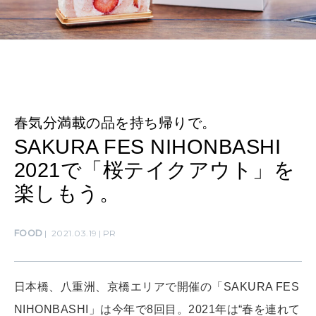
CULTURE
自分を耕す
WORK&MONEY
いい人生って？
春気分満載の品を持ち帰りで。
SAKURA FES NIHONBASHI
2021で「桜テイクアウト」を
MAGAZINE
特集
楽しもう。
2026年9月号「北海道 おいしく遊ぶ、夏のご褒美旅。」
FOOD
2021.03.19
PR
2026年8月号『お茶の時間です。』
MAGAZINE
MOOK
2026年7月号「鎌倉 ローカルが 教えてくれた 本当の歩き方。」
日本橋、八重洲、京橋エリアで開催の「SAKURA FES
NIHONBASHI」は今年で8回目。2021年は“春を連れて