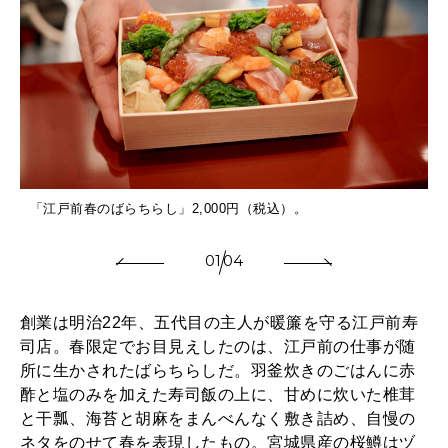
「江戸前春のばらちらし」2,000円（税込）。
01
04
創業は明治22年、五代目の主人が暖簾を守る江戸前寿
司店。春限定でお目見えしたのは、江戸前の仕事が随
所に生かされたばらちらしだ。羽釜炊きのごはんに赤
酢と塩のみを加えた寿司飯の上に、甘めに炊いた椎茸
と干瓢、海苔と胡麻をまんべんなく敷き詰め、自慢の
ネタをのせて春を表現したもの。宮城県産の桜鱒はヅ