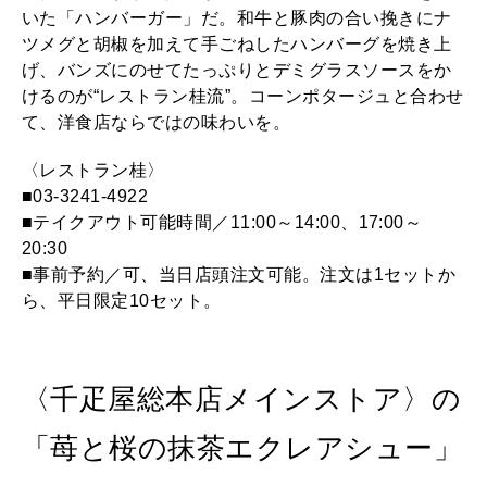
いた「ハンバーガー」だ。和牛と豚肉の合い挽きにナ
ツメグと胡椒を加えて手ごねしたハンバーグを焼き上
げ、バンズにのせてたっぷりとデミグラスソースをか
けるのが“レストラン桂流”。コーンポタージュと合わせ
て、洋食店ならではの味わいを。
〈レストラン桂〉
■03-3241-4922
■テイクアウト可能時間／11:00～14:00、17:00～
20:30
■事前予約／可、当日店頭注文可能。注文は1セットか
ら、平日限定10セット。
〈千疋屋総本店メインストア〉の
「苺と桜の抹茶エクレアシュー」