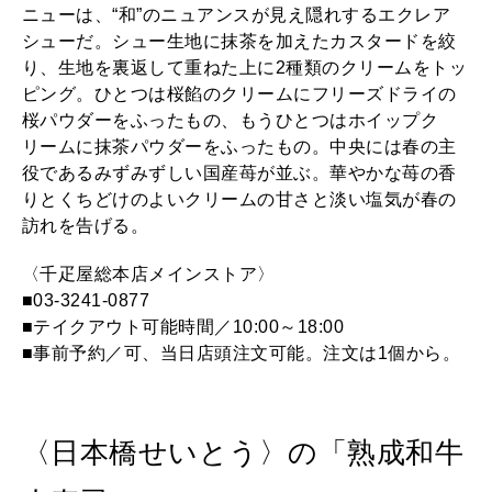
ニューは、“和”のニュアンスが見え隠れするエクレア
シューだ。シュー生地に抹茶を加えたカスタードを絞
り、生地を裏返して重ねた上に2種類のクリームをトッ
ピング。ひとつは桜餡のクリームにフリーズドライの
桜パウダーをふったもの、もうひとつはホイップク
リームに抹茶パウダーをふったもの。中央には春の主
役であるみずみずしい国産苺が並ぶ。華やかな苺の香
りとくちどけのよいクリームの甘さと淡い塩気が春の
訪れを告げる。
〈千疋屋総本店メインストア〉
■03-3241-0877
■テイクアウト可能時間／10:00～18:00
■事前予約／可、当日店頭注文可能。注文は1個から。
〈日本橋せいとう〉の「熟成和牛