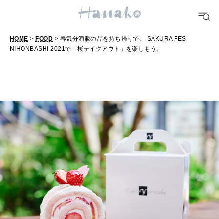
明日のわたし
[12星座別] Weekly Holoscope
HOME
>
FOOD
> 春気分満載の品を持ち帰りで。 SAKURA FES
HEALTH
[12星座別] Monthly Love Holoscope
NIHONBASHI 2021で「桜テイクアウト」を楽しもう。
自分にやさしく
女神まり愛のタロットメッセージ
LEARN
算命学がわかる今月のあなた
知る、考える
MAMA
ママもいろいろ
SUSTAINABLE
わたしができること