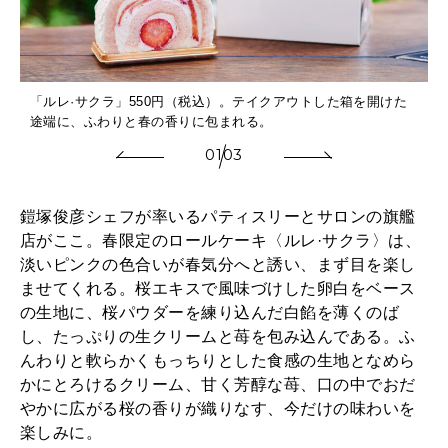
「ルレ·サクラ」550円（税込）。テイクアウトした箱を開けた
の
途端に、ふわりと春の香りに包まれる。
01
03
鎧塚俊彦シェフが率いるパティスリーとサロンの旗艦
店がここ。春限定のロールケーキ〈ルレ·サクラ〉は、
淡いピンクの色合いが春気分へと誘い、まず目を楽し
ませてくれる。桜エキスで風味づけした卵白をベース
の生地に、桜パウダーを練り込んだ白餡を薄くのば
し、たっぷりの生クリームと苺を包み込んである。ふ
んわりと軟らかくもっちりとした食感の生地となめら
かにとろけるクリーム、甘く芳醇な苺、口の中でおだ
やかに広がる桜の香りが織りなす、今だけの味わいを
楽しみに。