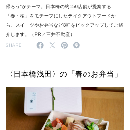
2026年6月号「大銀座 トレンドが生まれる 新しい一流店へ。」
帰ろう”がテーマ。日本橋の約150店舗が提案する
FOLLOW US!
2026年5月号「“大好き”に出会いに。韓国」
「春・桜」をモチーフにしたテイクアウトフードか
ら、スイーツやお弁当など8軒をピックアップしてご紹
2026年4月号「未来をつくる、学びの教科書。」
介します。（PR／三井不動産）
2026年3月号「スイーツ予想図 2026」
SHARE
2026年2月号「良運を掴む 新・開運術。」
2026年1月号「猫がいれば、幸せ」
〈日本橋浅田〉の「春のお弁当」
2025年12月号「お酒の新常識。」