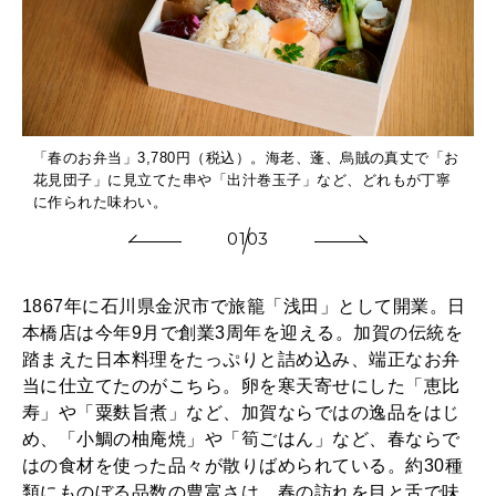
「春のお弁当」3,780円（税込）。海老、蓬、烏賊の真丈で「お
花見団子」に見立てた串や「出汁巻玉子」など、どれもが丁寧
に作られた味わい。
01
03
1867年に石川県金沢市で旅籠「浅田」として開業。日
本橋店は今年9月で創業3周年を迎える。加賀の伝統を
踏まえた日本料理をたっぷりと詰め込み、端正なお弁
当に仕立てたのがこちら。卵を寒天寄せにした「恵比
寿」や「粟麩旨煮」など、加賀ならではの逸品をはじ
め、「小鯛の柚庵焼」や「筍ごはん」など、春ならで
はの食材を使った品々が散りばめられている。約30種
類にものぼる品数の豊富さは、春の訪れを目と舌で味