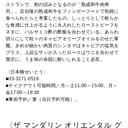
ストランで、初の試みとなるのが「熟成和牛肉寿
司」。店自慢の熟成和牛をフィンガーフードで気軽に
食べられたらと考案したもの。しっとりとして軟らか
な食感に仕上がるように火入れしたローストビーフを
ネタに、バルサミコ酢の酢飯を合わせている。あられ
切りにして粒々のキャビアオリーブオイルをのせた軍
艦。きめが細かい肉質のシンタマはキャビアの塩気を
プラス。上品なサシが入ったロースはウニを合わせて
贅沢に。うま味の余韻に酔いしれること必至。
〈日本橋せいとう〉
■03-3271-0516
■テイクアウト可能時間／月～土11:00～15:00、月～
金17:00～19:30
■事前予約／要（当日予約可能）。
〈ザ マンダリン オリエンタル グ