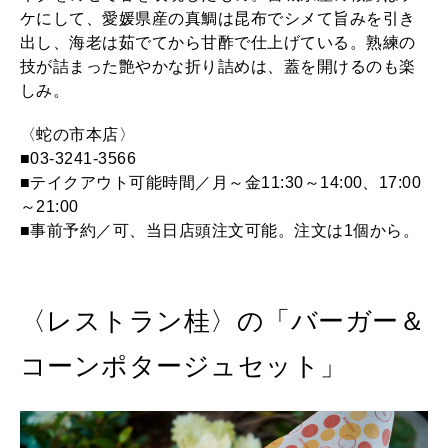
ケにして、愛媛県産の真鯛は昆布でシメて旨みを引き
出し、海老は茹でてから甘酢で仕上げている。熟練の
技が詰まった艶やかな折り詰めは、蓋を開けるのも楽
しみ。
〈蛇の市本店〉
■03-3241-3566
■テイクアウト可能時間／月～金11:30～14:00、17:00
～21:00
■事前予約／可、当日店頭注文可能。注文は1個から。
〈レストラン桂〉の「バーガー＆
コーンポタージュセット」