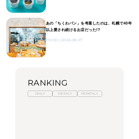
あの「ちくわパン」を考案したのは、札幌で40年
以上愛され続けるお店だった!?
FOOD
2026.08.07
RANKING
DAILY
WEEKLY
MONTHLY
【2026年夏】マリーアン
暑いから食べたくなる。
「来たぞ、トイトレ」|
トワネット展が話題！ 東
わざわざ行きたいラーメ
弘中綾香の「純度
京、横浜、京都でおすす
ン13選｜プロが選ぶベス
100%」～第141回～
めのアート展4選
ト3、大井町の人気店、
ご当地ラーメン