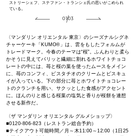
ストリーシェフ、ステファン・トランシェ氏の思いがこめられ
ている。
01
03
〈マンダリン オリエンタル 東京〉のシーズナルシグネ
チャーケーキ「KUMO®」は、雲をもしたフォルムが
トレードマーク。今春のテーマは“桜”。ふんわりと柔ら
かそうに見えてパリッと繊細に割れるホワイトチョコ
レートの中には、苺と桜の葉を使ったムースをメイン
に、苺のコンフィ、ピスタチオのクリームとビスキュ
イが入っている。下の部分に苺とホワイトチョコレー
トのクランチを用い、サクッとした食感がアクセント
に。ほんのりと感じる桜葉の塩気と香りが桜餅を連想
させる新作だ。
〈ザ マンダリン オリエンタル グルメショップ〉
■0120-806-823（レストラン総合予約）
■テイクアウト可能時間／月～木11:00～12:00（1日25