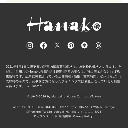
2021年4月1日以降更新の記事内掲載商品価格は、原則税込価格となります。た
だし、引用元のHanako掲載号が1195号以前の場合は、特に表示がなければ税
抜価格です。記事に掲載されている店舗情報 (価格、営業時間、定休日など) は
取材時のもので、記事をご覧になったタイミングでは変更となっている可能性
があります。 →
Contact
© 1945-2026 by Magazine House Co., Ltd. (Tokyo)
anan
BRUTUS
Casa BRUTUS
クロワッサン
GINZA
クウネル
Popeye
&Premium
Tarzan
colocal
Hanakoママ
こここ
MCS
マガジンワールド
広告掲載
Privacy Policy