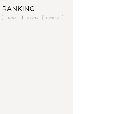
RANKING
DAILY
WEEKLY
MONTHLY
暑いから食べたくな
【東京近郊】日帰りひ
「来たぞ、トイトレ」|
る。わざわざ行きたい
とり旅スポット5選｜館
弘中綾香の「純度
ラーメン13選｜プロが
山、前橋、日光など
100%」～第141回～
選ぶベスト3、大井町の
人気店、ご当地ラーメ
TRAVEL
LEARN
FOOD
ン
【福島】わざわざ食べ
【東京近郊】日帰りひ
【あんこ】一度は食べ
に行きたいご当地グル
とり旅スポット5選｜館
たい名店13選｜どら焼
メ23選｜ラーメン、餃
山、前橋、日光など
き・おはぎほか
子、そばほか
FOOD
TRAVEL
FOOD
中目黒からひと駅の穴
No.1259『北海道 おい
「来たぞ、トイトレ」|
場。祐天寺の魅力10選
しく遊ぶ、夏のご褒美
弘中綾香の「純度
｜グルメ、ショッピン
旅。』
100%」～第141回～
グ、古着ほか