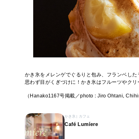
かき氷をメレンゲでぐるりと包み、フランベした
思わず目がくぎづけに！かき氷はフルーツやクリ
（Hanako1167号掲載／photo : Jiro Ohtani, Chihiro 
かき氷
カフェ
Café Lumíere