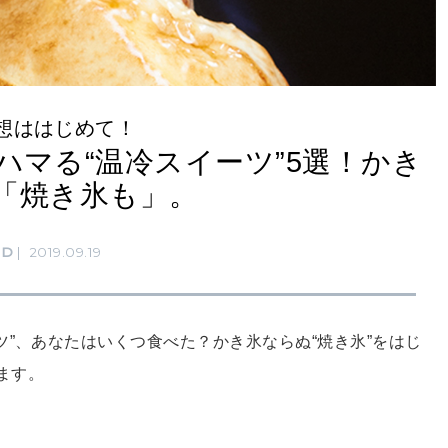
想ははじめて！
ハマる“温冷スイーツ”5選！かき
「焼き氷も」。
OD
2019.09.19
ツ”、あなたはいくつ食べた？かき氷ならぬ“焼き氷”をはじ
ます。