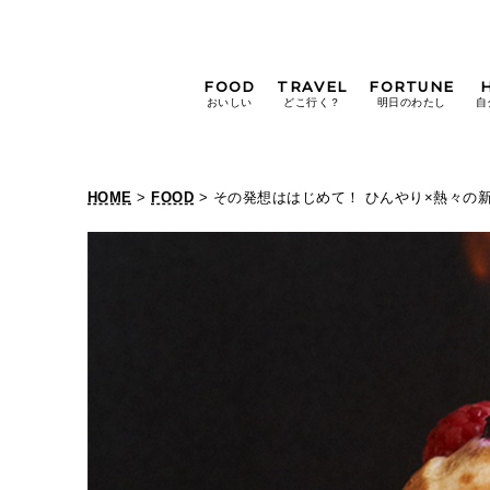
FOOD
TRAVEL
FORTUNE
おいしい
どこ行く？
明日のわたし
自
[12星座別] Weekly
Holoscope
HOME
>
FOOD
> その発想ははじめて！ ひんやり×熱々の
[12星座別] Monthly
Holoscope
#手土産
#シュークリーム
#パン
女神まり愛の
タロットメッセージ
#京都
[算命学] 星読みハナコの月巡