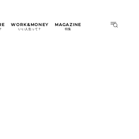
RE
WORK&MONEY
MAGAZINE
MAGAZINE
MOOK
す
いい人生って？
特集
2026年9月号「北海道 おいし
く遊ぶ、夏のご褒美旅。」
2026年8月号『お茶の時間で
す。』
日本橋
#中目黒
#吉祥寺
#横浜
2026年7月号「鎌倉 ローカル
が 教えてくれた 本当の歩き
方。」
2026年6月号「大銀座 トレン
ドが生まれる 新しい一流店
へ。」
2026年5月号「“大好き”に出
会いに。韓国」
2026年4月号「未来をつくる、