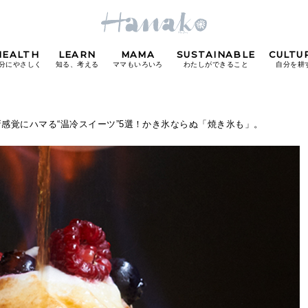
HEALTH
LEARN
MAMA
SUSTAINABLE
CULTU
分にやさしく
知る、考える
ママもいろいろ
わたしができること
自分を耕
POPULAR TAGS
新感覚にハマる“温冷スイーツ”5選！かき氷ならぬ「焼き氷も」。
#カフェ
#朝ごはん
#開運
#東京駅
#銀座
#
り
FOLLOW US!