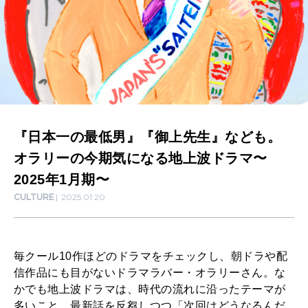
MAMA
上
ママもいろいろ
先
生
SUSTAINABLE
』
わたしができること
な
ど
『日本一の最低男』『御上先生』なども。
CULTURE
も
自分を耕す
オラリーの今期気になる地上波ドラマ〜
。
2025年1月期〜
オ
CULTURE
2025.01.20
WORK&MONEY
ラ
いい人生って？
リ
毎クール10作ほどのドラマをチェックし、朝ドラや配
ー
信作品にも目がないドラマラバー・オラリーさん。な
MAGAZINE
の
かでも地上波ドラマは、時代の流れに沿ったテーマが
特集
多いこと、最新話を反芻しつつ「次回はどうなるんだ