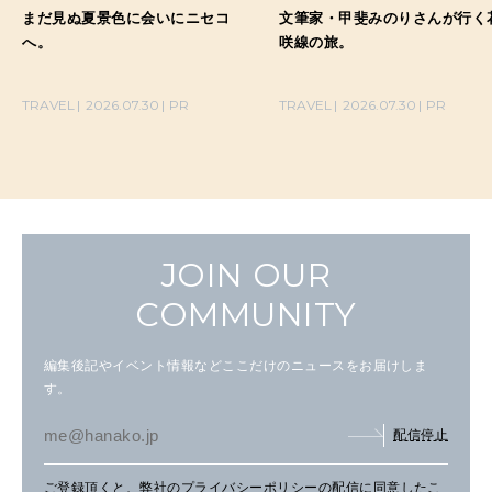
まだ見ぬ夏景色に会いにニセコ
文筆家・甲斐みのりさんが行く
へ。
咲線の旅。
TRAVEL
2026.07.30
PR
TRAVEL
2026.07.30
PR
JOIN OUR
COMMUNITY
編集後記やイベント情報などここだけのニュースをお届けしま
す。
配信停止
ご登録頂くと、弊社の
プライバシーポリシー
の配信に同意したこ