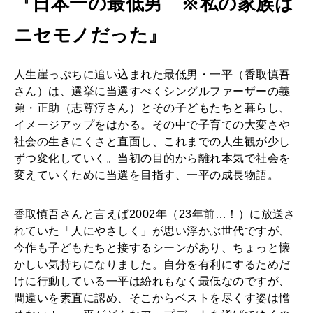
『日本一の最低男 ※私の家族は
ニセモノだった』
人生崖っぷちに追い込まれた最低男・一平（香取慎吾
さん）は、選挙に当選すべくシングルファーザーの義
弟・正助（志尊淳さん）とその子どもたちと暮らし、
イメージアップをはかる。その中で子育ての大変さや
社会の生きにくさと直面し、これまでの人生観が少し
ずつ変化していく。当初の目的から離れ本気で社会を
変えていくために当選を目指す、一平の成長物語。
香取慎吾さんと言えば2002年（23年前…！）に放送さ
れていた「人にやさしく」が思い浮かぶ世代ですが、
今作も子どもたちと接するシーンがあり、ちょっと懐
かしい気持ちになりました。自分を有利にするためだ
けに行動している一平は紛れもなく最低なのですが、
間違いを素直に認め、そこからベストを尽くす姿は憎