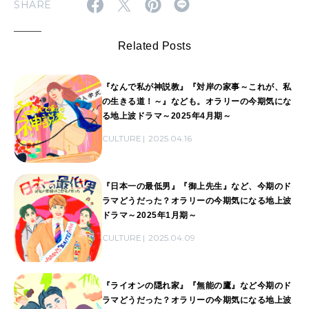
SHARE
Related Posts
『なんで私が神説教』『対岸の家事～これが、私
の生きる道！～』なども。オラリーの今期気にな
る地上波ドラマ～2025年4月期～
CULTURE
2025.04.16
『日本一の最低男』『御上先生』など、今期のド
ラマどうだった？オラリーの今期気になる地上波
ドラマ～2025年1月期～
CULTURE
2025.04.09
『ライオンの隠れ家』『無能の鷹』など今期のド
ラマどうだった？オラリーの今期気になる地上波