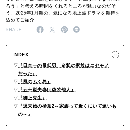
今
2026年9月号「北海道 おいしく遊ぶ、夏のご褒美旅。」
ろう」と考える時間をくれるところが魅力なのだそ
期
う。2025年1月期の、気になる地上波ドラマを期待を
2026年8月号『お茶の時間です。』
気
込めてご紹介。
に
SHARE
MAGAZINE
MOOK
2026年7月号「鎌倉 ローカルが 教えてくれた 本当の歩き方。」
な
2026年6月号「大銀座 トレンドが生まれる 新しい一流店へ。」
る
INDEX
地
FOLLOW US!
2026年5月号「“大好き”に出会いに。韓国」
▽
『日本一の最低男 ※私の家族はニセモノ
上
だった』
2026年4月号「未来をつくる、学びの教科書。」
波
▽
『風のふく島』
ド
▽
『五十嵐夫妻は偽装他人』
2026年3月号「スイーツ予想図 2026」
ラ
▽
『御上先生』
2026年2月号「良運を掴む 新・開運術。」
マ
▽
『週末旅の極意2～家族って近くにいて遠いも
の～』
〜
2026年1月号「猫がいれば、幸せ」
2