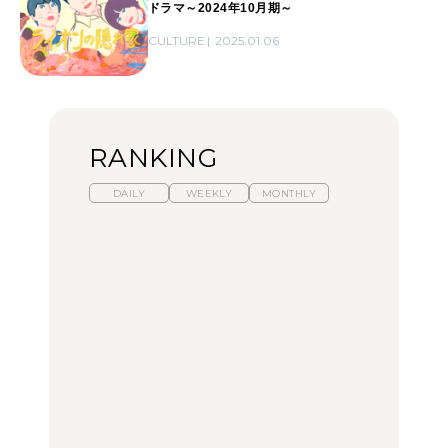
ドラマ～2024年10月期～
CULTURE
2025.01.06
RANKING
DAILY
WEEKLY
MONTHLY
暑いから食べたくなる。
【東京近郊】日帰りひと
「来たぞ、トイトレ」|
わざわざ行きたいラーメ
り旅スポット5選｜館
弘中綾香の「純度
ン13選｜プロが選ぶベス
山、前橋、日光など
100%」～第141回～
ト3、大井町の人気店、
ご当地ラーメン
TRAVEL
LEARN
FOOD
【福島】わざわざ食べに
【東京近郊】日帰りひと
【あんこ】一度は食べた
行きたいご当地グルメ23
り旅スポット5選｜館
い名店13選｜どら焼き・
選｜ラーメン、餃子、そ
山、前橋、日光など
おはぎほか
ばほか