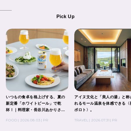
Pick Up
いつもの食卓を格上げする、夏の
アイヌ文化と「美人の湯」と称
新定番「ホワイトビール」で乾
れるモール温泉を体感できる〈
杯！｜料理家・長谷川あかりさん
ポロト〉。
の気取らないおもてなし。
FOOD
2026.08.03
PR
TRAVEL
2026.07.31
PR