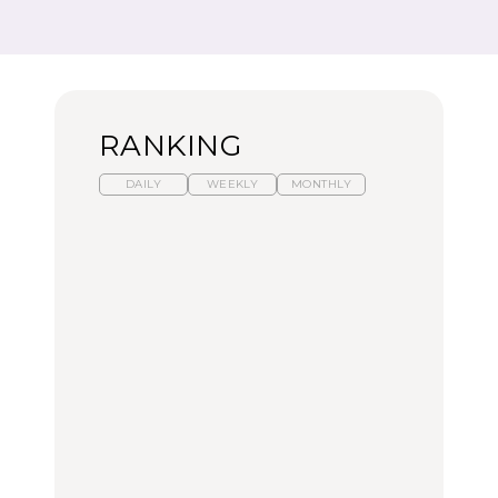
RANKING
DAILY
WEEKLY
MONTHLY
【福島】わざわざ食べに
暑いから食べたくなる。
「来たぞ、トイトレ」|
行きたいご当地グルメ23
わざわざ行きたいラーメ
弘中綾香の「純度
選｜ラーメン、餃子、そ
ン13選｜プロが選ぶベス
100%」～第141回～
ばほか
ト3、大井町の人気店、
ご当地ラーメン
FOOD
LEARN
FOOD
【東京近郊】日帰りひと
【東京近郊】日帰りひと
【あんこ】一度は食べた
り旅スポット5選｜館
り旅スポット5選｜館
い名店13選｜どら焼き・
山、前橋、日光など
山、前橋、日光など
おはぎほか
TRAVEL
TRAVEL
FOOD