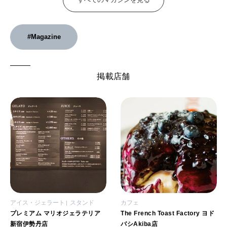
WORK&MONEY
いい人生って？
#Magazine
MAGAZINE
掲載店舗
特集
2026年9月号「北海道 おいしく遊ぶ、夏のご褒美旅。」
2026年8月号『お茶の時間です。』
MAGAZINE
MOOK
2026年7月号「鎌倉 ローカルが 教えてくれた 本当の歩き方。」
2026年6月号「大銀座 トレンドが生まれる 新しい一流店へ。」
FOLLOW US!
アイス・ジェラート
スタンド
カフェ
2026年5月号「“大好き”に出会いに。韓国」
プレミアム マリオジェラテリア
The French Toast Factory ヨド
新宿伊勢丹店
バシAkiba店