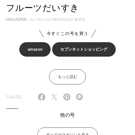
[12星座別] Monthly Love Holoscope
自分にやさしく
フルーツだいすき
女神まり愛のタロットメッセージ
MAGAZINE
No. 1134
2017年05月25日 発売号
LEARN
算命学がわかる今月のあなた
今すぐこの号を買う
知る、考える
amazon
セブンネットショッピング
MAMA
ママもいろいろ
もっと読む
SUSTAINABLE
わたしができること
SHARE
他の号
CULTURE
自分を耕す
すべてのマガジンを見る