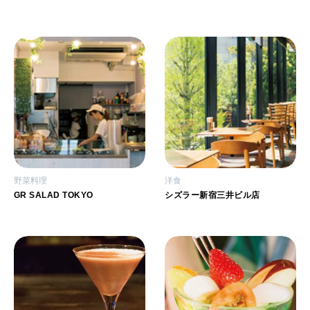
2026年4月号「未来をつくる、学びの教科書。」
2026年3月号「スイーツ予想図 2026」
2026年2月号「良運を掴む 新・開運術。」
2026年1月号「猫がいれば、幸せ」
2025年12月号「お酒の新常識。」
野菜料理
洋食
GR SALAD TOKYO
シズラー新宿三井ビル店