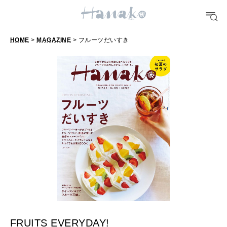
10 CATEGORIES
HOME
>
MAGAZINE
> フルーツだいすき
FOOD
おいしい
TRAVEL
どこ行く？
FORTUNE
明日のわたし
[12星座別] Weekly Holoscope
FRUITS EVERYDAY!
HEALTH