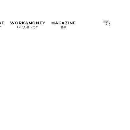
RE
WORK&MONEY
MAGAZINE
MAGAZINE
MOOK
す
いい人生って？
特集
2026年9月号「北海道 おいし
く遊ぶ、夏のご褒美旅。」
2026年8月号『お茶の時間で
す。』
日本橋
#中目黒
#吉祥寺
#横浜
2026年7月号「鎌倉 ローカル
が 教えてくれた 本当の歩き
方。」
2026年6月号「大銀座 トレン
ドが生まれる 新しい一流店
へ。」
2026年5月号「“大好き”に出
会いに。韓国」
2026年4月号「未来をつくる、