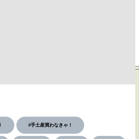
！
#手土産買わなきゃ！