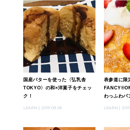
国産バターを使った〈弘乳舎
表参道に限
TOKYO〉の和×洋菓子をチェッ
FANCY®O
ク！
わっふわパ
ク。
LEARN
2019.09.26
LEARN
2019