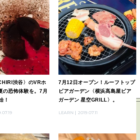
CHIRI渋谷〉のVRホ
7月12日オープン！ルーフトップ
夏の恐怖体験を。7月
ビアガーデン〈横浜髙島屋ビア
始！
ガーデン 星空GRILL〉。
.07.19
LEARN
2019.07.11