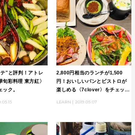
ステ”と評判！アトレ
2,800円相当のランチが1,500
華旬彩料理 東方紅〉
円！おいしいパンとビストロが
ェック。
楽しめる〈7clover〉をチェッ
ク。
.05.15
LEARN
2019.05.07