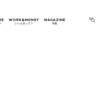
RE
WORK&MONEY
MAGAZINE
MAGAZINE
MOOK
す
いい人生って？
特集
2026年9月号「北海道 おいし
く遊ぶ、夏のご褒美旅。」
2026年8月号『お茶の時間で
す。』
日本橋
#中目黒
#吉祥寺
#横浜
2026年7月号「鎌倉 ローカル
が 教えてくれた 本当の歩き
方。」
2026年6月号「大銀座 トレン
ドが生まれる 新しい一流店
へ。」
2026年5月号「“大好き”に出
会いに。韓国」
2026年4月号「未来をつくる、