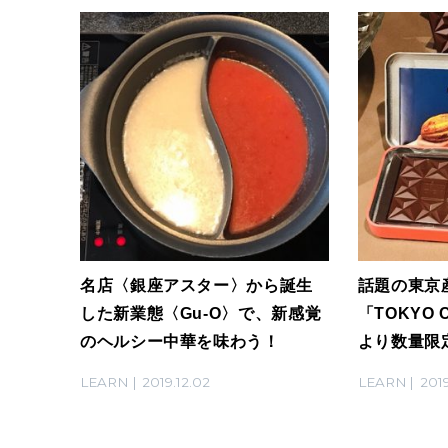
名店〈銀座アスター〉から誕生
話題の東京
した新業態〈Gu-O〉で、新感覚
「TOKYO 
のヘルシー中華を味わう！
より数量限
LEARN
2019.12.02
LEARN
2019