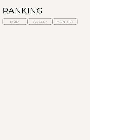
RANKING
DAILY
WEEKLY
MONTHLY
暑いから食べたくな
【東京近郊】日帰りひ
「来たぞ、トイトレ」|
る。わざわざ行きたい
とり旅スポット5選｜館
弘中綾香の「純度
ラーメン13選｜プロが
山、前橋、日光など
100%」～第141回～
選ぶベスト3、大井町の
人気店、ご当地ラーメ
TRAVEL
LEARN
FOOD
ン
【福島】わざわざ食べ
【東京近郊】日帰りひ
【あんこ】一度は食べ
に行きたいご当地グル
とり旅スポット5選｜館
たい名店13選｜どら焼
メ23選｜ラーメン、餃
山、前橋、日光など
き・おはぎほか
子、そばほか
FOOD
TRAVEL
FOOD
中目黒からひと駅の穴
No.1259『北海道 おい
「来たぞ、トイトレ」|
場。祐天寺の魅力10選
しく遊ぶ、夏のご褒美
弘中綾香の「純度
｜グルメ、ショッピン
旅。』
100%」～第141回～
グ、古着ほか