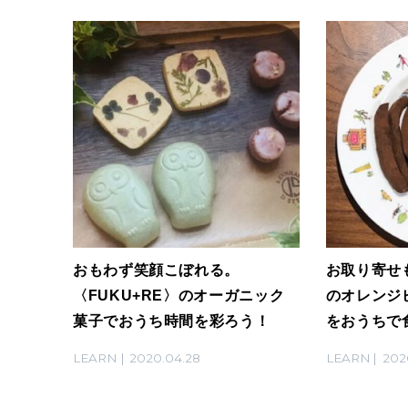
おもわず笑顔こぼれる。
お取り寄せも
〈FUKU+RE〉のオーガニック
のオレンジ
菓子でおうち時間を彩ろう！
をおうちで
LEARN
2020.04.28
LEARN
202