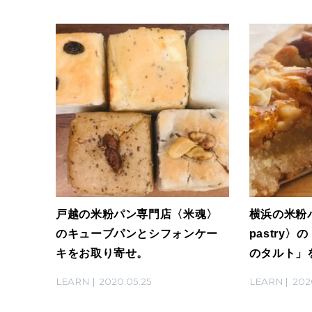
戸越の米粉パン専門店〈米魂〉
横浜の米粉
のキューブパンとシフォンケー
pastry
キをお取り寄せ。
のタルト」
LEARN
2020.05.25
LEARN
202