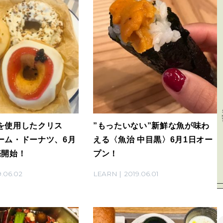
を使用したクリス
”もったいない”新鮮な魚が味わ
ーム・ドーナツ、6月
える〈魚治 中目黒〉6月1日オー
売開始！
プン！
9.06.02
LEARN
2019.06.01