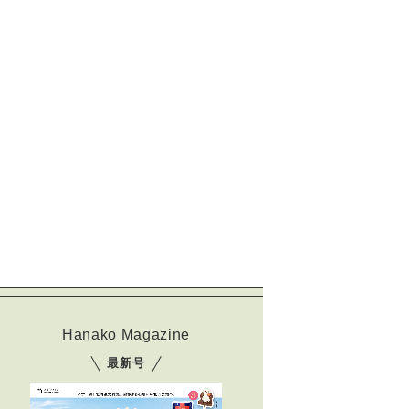
Hanako Magazine
最新号