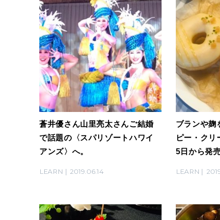
蒼井優さん山里亮太さんご結婚
ブランや麹
で話題の〈スパリゾートハワイ
ピー・クリ
アンズ〉へ。
5日から発
LEARN
2019.06.14
LEARN
201