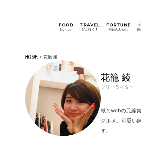
FOOD
TRAVEL
FORTUNE
おいしい
どこ行く？
明日のわたし
自
[12星座別] Weekly
Holoscope
HOME
> 花籠 綾
[12星座別] Monthly
Holoscope
#手土産
#シュークリーム
#パン
花籠 綾
女神まり愛の
タロットメッセージ
#京都
フリーライター
[算命学] 星読みハナコの月巡
紙とwebの元編
グルメ。可愛い
す。