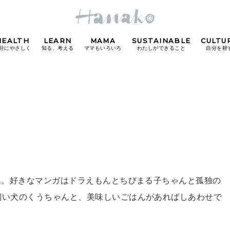
HEALTH
LEARN
MAMA
SUSTAINABLE
CULTU
分にやさしく
知る、考える
ママもいろいろ
わたしができること
自分を耕
POPULAR TAGS
#カフェ
#朝ごはん
#開運
#東京駅
#銀座
#
り
集。好きなマンガはドラえもんとちびまる子ちゃんと孤独の
FOLLOW US!
飼い犬のくうちゃんと、美味しいごはんがあればしあわせで