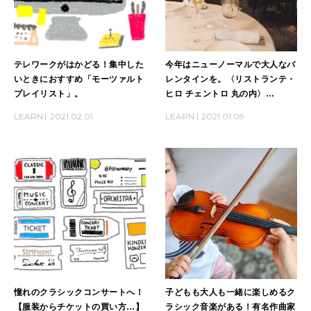
2026年4月号「未来をつくる、学びの教科書。」
2026年3月号「スイーツ予想図 2026」
テレワークがはかどる！集中した
今年はニューノーマルで大人なバ
2026年2月号「良運を掴む 新・開運術。」
いときにおすすめ「モーツァルト
レンタインを。〈リストランテ・
プレイリスト」。
ヒロ チェントロ 丸の内〉
2026年1月号「猫がいれば、幸せ」
×〈TIMELORD〉特別バレンタイ
LEARN
2021.02.01
LEARN
2021.01.09
ンコースが登場！
2025年12月号「お酒の新常識。」
憧れのクラシックコンサートへ！
子どもも大人も一緒に楽しめるク
【服装からチケットの買い方…】
ラシック音楽がある！有名作曲家