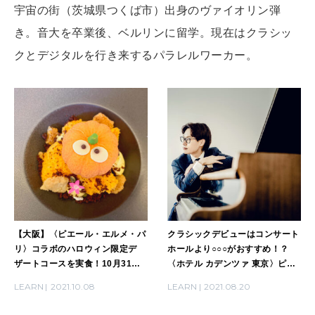
[12星座別] Monthly Love Holoscope
宇宙の街（茨城県つくば市）出身のヴァイオリン弾
自分にやさしく
き。音大を卒業後、ベルリンに留学。現在はクラシッ
女神まり愛のタロットメッセージ
クとデジタルを行き来するパラレルワーカー。
LEARN
算命学がわかる今月のあなた
知る、考える
MAMA
ママもいろいろ
SUSTAINABLE
わたしができること
【大阪】〈ピエール・エルメ・パ
クラシックデビューはコンサート
リ〉コラボのハロウィン限定デ
ホールより○○○がおすすめ！？
ザートコースを実食！10月31日
〈ホテル カデンツァ 東京〉ピア
までの期間限定、〈W大阪〉で開
ニスト・石井琢磨リサイタルレ
CULTURE
LEARN
2021.10.08
LEARN
2021.08.20
催中。
ポートをお届け。
自分を耕す