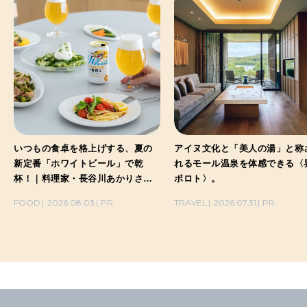
いつもの食卓を格上げする、夏の
アイヌ文化と「美人の湯」と称
新定番「ホワイトビール」で乾
れるモール温泉を体感できる〈
杯！｜料理家・長谷川あかりさん
ポロト〉。
の気取らないおもてなし。
FOOD
2026.08.03
PR
TRAVEL
2026.07.31
PR