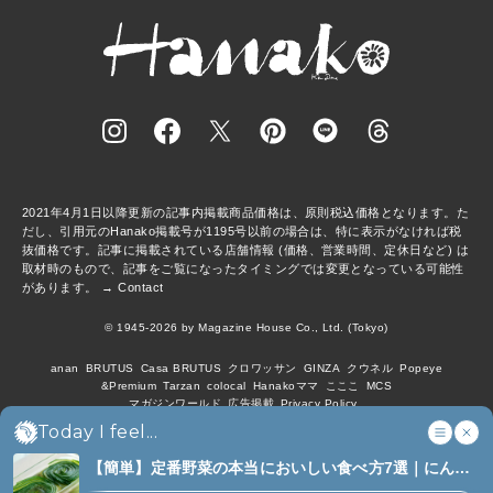
2021年4月1日以降更新の記事内掲載商品価格は、原則税込価格となります。た
だし、引用元のHanako掲載号が1195号以前の場合は、特に表示がなければ税
抜価格です。記事に掲載されている店舗情報 (価格、営業時間、定休日など) は
取材時のもので、記事をご覧になったタイミングでは変更となっている可能性
があります。 →
Contact
© 1945-2026 by Magazine House Co., Ltd. (Tokyo)
anan
BRUTUS
Casa BRUTUS
クロワッサン
GINZA
クウネル
Popeye
&Premium
Tarzan
colocal
Hanakoママ
こここ
MCS
マガジンワールド
広告掲載
Privacy Policy
Today I feel...
【簡単】定番野菜の本当においしい食べ方7選｜にんじ
ん、ジャガイモ、ピーマンなど (7)