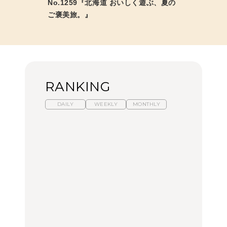
No.1259『北海道 おいしく遊ぶ、夏の
ご褒美旅。』
RANKING
DAILY
WEEKLY
MONTHLY
【2026年夏】マリーアン
暑いから食べたくなる。
「来たぞ、トイトレ」|
トワネット展が話題！ 東
わざわざ行きたいラーメ
弘中綾香の「純度
京、横浜、京都でおすす
ン13選｜プロが選ぶベス
100%」～第141回～
めのアート展4選
ト3、大井町の人気店、
ご当地ラーメン
CULTURE
LEARN
FOOD
【福島】わざわざ食べに
【東京近郊】日帰りひと
【あんこ】一度は食べた
行きたいご当地グルメ23
り旅スポット5選｜館
い名店13選｜どら焼き・
選｜ラーメン、餃子、そ
山、前橋、日光など
おはぎほか
ばほか