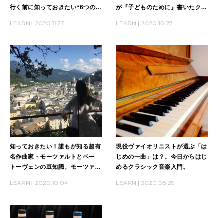
行く前に知っておきたい“6つのキ
が『子どものために』書いたクラ
ホン”。
シック名曲2選
LEARN
2020.11.27
LEARN
2020.10.27
知っておきたい！誰もが知る超有
現役ヴァイオリニストが選ぶ「は
名作曲家・モーツァルトとベー
じめの一曲」は？。今日からはじ
トーヴェンの豆知識。モーツァル
めるクラシック音楽入門。
トはグルメだったって本当？
LEARN
2020.10.04
LEARN
2020.08.29