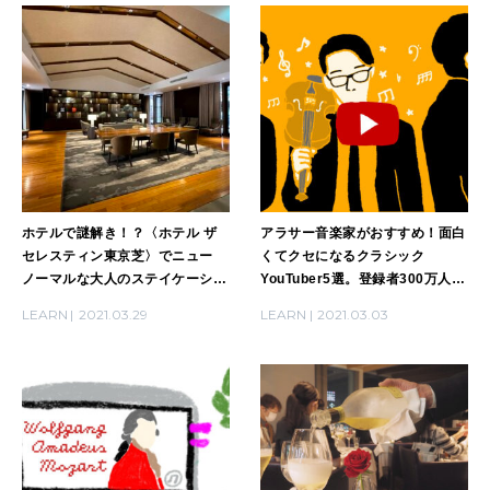
WORK&MONEY
いい人生って？
MAGAZINE
特集
ホテルで謎解き！？〈ホテル ザ
アラサー音楽家がおすすめ！面白
2026年9月号「北海道 おいしく遊ぶ、夏のご褒美旅。」
セレスティン東京芝〉でニュー
くてクセになるクラシック
ノーマルな大人のステイケーショ
YouTuber5選。登録者300万人超
2026年8月号『お茶の時間です。』
ン。「本と歩く謎解きの夜～消え
のチャンネルも。
LEARN
2021.03.29
LEARN
2021.03.03
たエピローグの行方」
MAGAZINE
MOOK
2026年7月号「鎌倉 ローカルが 教えてくれた 本当の歩き方。」
2026年6月号「大銀座 トレンドが生まれる 新しい一流店へ。」
FOLLOW US!
2026年5月号「“大好き”に出会いに。韓国」