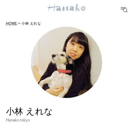
#手土産
#シュークリーム
#パン
#カフェ
#朝ごはん
#開運
10 CATEGORIES
HOME
> 小林 えれな
FOOD
おいしい
TRAVEL
どこ行く？
FORTUNE
小林 えれな
明日のわたし
Hanako.tokyo
[12星座別] Weekly Holoscope
HEALTH