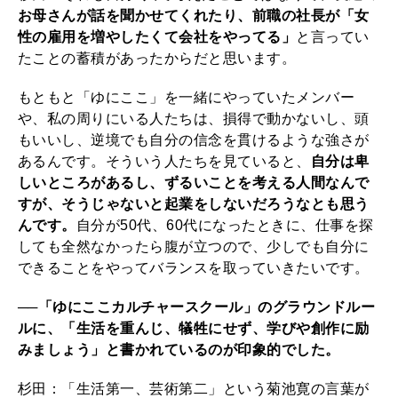
お母さんが話を聞かせてくれたり、前職の社長が「女
性の雇用を増やしたくて会社をやってる」
と言ってい
たことの蓄積があったからだと思います。
もともと「ゆにここ」を一緒にやっていたメンバー
や、私の周りにいる人たちは、損得で動かないし、頭
もいいし、逆境でも自分の信念を貫けるような強さが
あるんです。そういう人たちを見ていると、
自分は卑
しいところがあるし、ずるいことを考える人間なんで
すが、そうじゃないと起業をしないだろうなとも思う
んです。
自分が50代、60代になったときに、仕事を探
しても全然なかったら腹が立つので、少しでも自分に
できることをやってバランスを取っていきたいです。
──「ゆにここカルチャースクール」のグラウンドルー
ルに、「生活を重んじ、犠牲にせず、学びや創作に励
みましょう」と書かれているのが印象的でした。
杉田：「生活第一、芸術第二」という菊池寛の言葉が