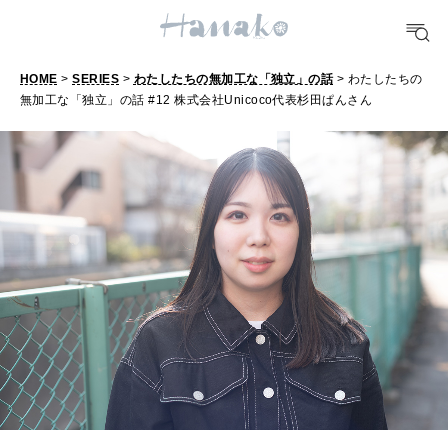
TRAVEL
どこ行く？
HOME
>
SERIES
>
わたしたちの無加工な「独立」の話
> わたしたちの
無加工な「独立」の話 #12 株式会社Unicoco代表杉田ぱんさん
FORTUNE
明日のわたし
[12星座別] Weekly Holoscope
HEALTH
[12星座別] Monthly Love Holoscope
自分にやさしく
女神まり愛のタロットメッセージ
LEARN
算命学がわかる今月のあなた
知る、考える
MAMA