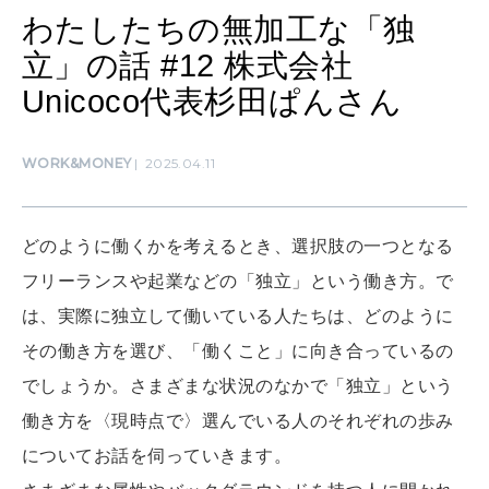
ママもいろいろ
わたしたちの無加工な「独
立」の話 #12 株式会社
SUSTAINABLE
Unicoco代表杉田ぱんさん
わたしができること
WORK&MONEY
2025.04.11
CULTURE
自分を耕す
どのように働くかを考えるとき、選択肢の一つとなる
フリーランスや起業などの「独立」という働き方。で
WORK&MONEY
は、実際に独立して働いている人たちは、どのように
いい人生って？
その働き方を選び、「働くこと」に向き合っているの
でしょうか。さまざまな状況のなかで「独立」という
MAGAZINE
働き方を〈現時点で〉選んでいる人のそれぞれの歩み
特集
についてお話を伺っていきます。
2026年9月号「北海道 おいしく遊ぶ、夏のご褒美旅。」