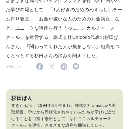
さまざまな属性やバックグラウンドを持つ人に開かれ
た学びの場として、「1人好きのためのめずらしいチー
2026年8月号『お茶の時間です。』
ム作り教室」「お金が嫌いな人のためのお金講座」な
MAGAZINE
MOOK
ど、ユニークな講座を行う「ゆにここカルチャース
2026年7月号「鎌倉 ローカルが 教えてくれた 本当の歩き方。」
クール」を運営する、株式会社Unicoco代表の杉田ぱ
2026年6月号「大銀座 トレンドが生まれる 新しい一流店へ。」
んさん。「関わってくれた人が損をしない」組織をつ
FOLLOW US!
くろうとする杉田さんの試みを聞きました。
2026年5月号「“大好き”に出会いに。韓国」
SHARE
2026年4月号「未来をつくる、学びの教科書。」
2026年3月号「スイーツ予想図 2026」
2026年2月号「良運を掴む 新・開運術。」
杉田ぱん
すぎた ぱん。1994年6月生まれ。株式会社Unicoco代表
2026年1月号「猫がいれば、幸せ」
取締役。学びから周縁化されやすい人たちが学びに近づ
けることを目指す場所として「ゆにここカルチャース
クール」を運営。さまざまな講座を開講している。
2025年12月号「お酒の新常識。」