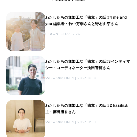
わたしたちの無加工な「独立」の話 #4 me and
you 編集者・竹中万季さんと野村由芽さん
LEARN
2023.12.26
わたしたちの無加工な「独立」の話#3インティマ
シー・コーディネーター浅田智穂さん
WORK&MONEY
2023.10.10
わたしたちの無加工な「独立」の話 #2 kasiki店
主・藤田澄香さん
WORK&MONEY
2023.09.11