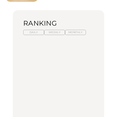
RANKING
DAILY
WEEKLY
MONTHLY
【福島】わざわざ食べに
暑いから食べたくなる。
「来たぞ、トイトレ」|
行きたいご当地グルメ23
わざわざ行きたいラーメ
弘中綾香の「純度
選｜ラーメン、餃子、そ
ン13選｜プロが選ぶベス
100%」～第141回～
ばほか
ト3、大井町の人気店、
ご当地ラーメン
FOOD
LEARN
FOOD
【東京近郊】日帰りひと
【東京近郊】日帰りひと
【あんこ】一度は食べた
り旅スポット5選｜館
り旅スポット5選｜館
い名店13選｜どら焼き・
山、前橋、日光など
山、前橋、日光など
おはぎほか
TRAVEL
TRAVEL
FOOD
【福島】わざわざ食べに
「来たぞ、トイトレ」|
「来たぞ、トイトレ」|
行きたいご当地グルメ23
弘中綾香の「純度
弘中綾香の「純度