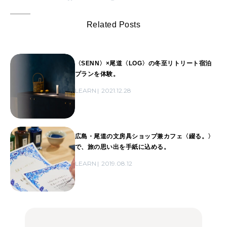
Related Posts
〈SENN〉×尾道〈LOG〉の冬至リトリート宿泊
プランを体験。
LEARN
2021.12.28
広島・尾道の文房具ショップ兼カフェ〈綴る。〉
で、旅の思い出を手紙に込める。
LEARN
2019.08.12