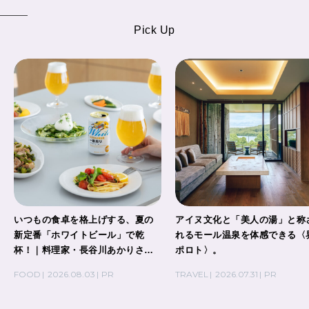
Pick Up
いつもの食卓を格上げする、夏の
アイヌ文化と「美人の湯」と称
新定番「ホワイトビール」で乾
れるモール温泉を体感できる〈
杯！｜料理家・長谷川あかりさん
ポロト〉。
の気取らないおもてなし。
FOOD
2026.08.03
PR
TRAVEL
2026.07.31
PR