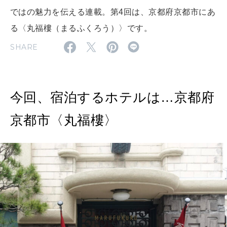
ではの魅力を伝える連載。第4回は、京都府京都市にあ
2026年4月号「未来をつくる、学びの教科書。」
る〈丸福樓（まるふくろう）〉です。
SHARE
2026年3月号「スイーツ予想図 2026」
2026年2月号「良運を掴む 新・開運術。」
今回、宿泊するホテルは…京都府
2026年1月号「猫がいれば、幸せ」
京都市〈丸福樓〉
2025年12月号「お酒の新常識。」