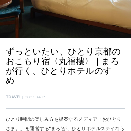
自分を耕す
WORK&MONEY
いい人生って？
ずっといたい、ひとり京都の
MAGAZINE
おこもり宿〈丸福樓〉｜まろ
特集
が行く、ひとりホテルのすゝ
2026年9月号「北海道 おいしく遊ぶ、夏のご褒美旅。」
め
2026年8月号『お茶の時間です。』
TRAVEL
2023.04.18
MAGAZINE
MOOK
2026年7月号「鎌倉 ローカルが 教えてくれた 本当の歩き方。」
2026年6月号「大銀座 トレンドが生まれる 新しい一流店へ。」
ひとり時間の楽しみ方を提案するメディア「おひとり
FOLLOW US!
さま。」を運営する“まろ”が、ひとりホテルステイなら
2026年5月号「“大好き”に出会いに。韓国」