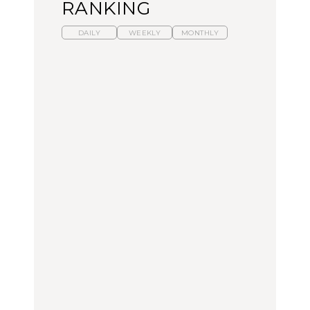
RANKING
DAILY
WEEKLY
MONTHLY
暑いから食べたくなる。
【東京近郊】日帰りひと
「来たぞ、トイトレ」|
わざわざ行きたいラーメ
り旅スポット5選｜館
弘中綾香の「純度
ン13選｜プロが選ぶベス
山、前橋、日光など
100%」～第141回～
ト3、大井町の人気店、
ご当地ラーメン
TRAVEL
LEARN
FOOD
【福島】わざわざ食べに
【東京近郊】日帰りひと
【あんこ】一度は食べた
行きたいご当地グルメ23
り旅スポット5選｜館
い名店13選｜どら焼き・
選｜ラーメン、餃子、そ
山、前橋、日光など
おはぎほか
ばほか
FOOD
TRAVEL
FOOD
中目黒からひと駅の穴
No.1259『北海道 おいし
「来たぞ、トイトレ」|
場。祐天寺の魅力10選｜
く遊ぶ、夏のご褒美
弘中綾香の「純度
グルメ、ショッピング、
旅。』
100%」～第141回～
古着ほか
FOOD
LEARN