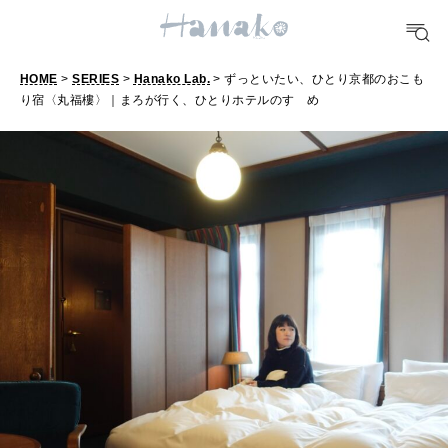
HEALTH
[12星座別] Monthly Love Holoscope
自分にやさしく
HOME
>
SERIES
>
Hanako Lab.
> ずっといたい、ひとり京都のおこも
女神まり愛のタロットメッセージ
り宿〈丸福樓〉｜まろが行く、ひとりホテルのすゝめ
LEARN
算命学がわかる今月のあなた
知る、考える
MAMA
ママもいろいろ
SUSTAINABLE
わたしができること
CULTURE