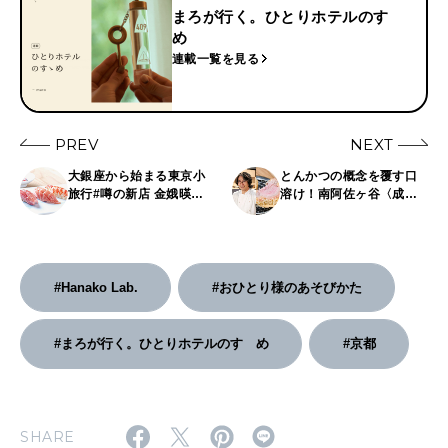
まろが行く。ひとりホテルのすゝ
め
連載一覧を見る
PREV
NEXT
大銀座から始まる東京小
とんかつの概念を覆す口
旅行#噂の新店 金娥暎さ
溶け！南阿佐ヶ谷〈成
んの「銀座こそソロ活が
蔵〉の三谷成藏さん｜星
楽しい！」
子莉奈のMeet the Chef
#Hanako Lab.
#おひとり様のあそびかた
#まろが行く。ひとりホテルのすゝめ
#京都
SHARE