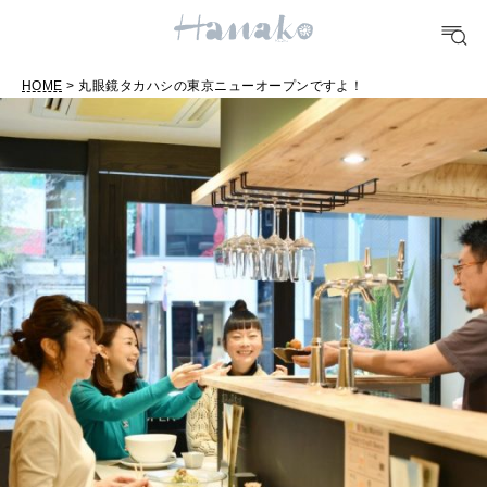
#手土産
#シュークリーム
#パン
#カフェ
#朝ごはん
#開運
10 CATEGORIES
HOME
> 丸眼鏡タカハシの東京ニューオープンですよ！
FOOD
おいしい
TRAVEL
どこ行く？
FORTUNE
明日のわたし
[12星座別] Weekly Holoscope