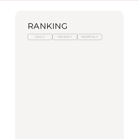
RANKING
DAILY
WEEKLY
MONTHLY
暑いから食べたくなる。
【東京近郊】日帰りひと
「来たぞ、トイトレ」|
わざわざ行きたいラーメ
り旅スポット5選｜館
弘中綾香の「純度
ン13選｜プロが選ぶベス
山、前橋、日光など
100%」～第141回～
ト3、大井町の人気店、
ご当地ラーメン
TRAVEL
LEARN
FOOD
【福島】わざわざ食べに
【東京近郊】日帰りひと
【あんこ】一度は食べた
行きたいご当地グルメ23
り旅スポット5選｜館
い名店13選｜どら焼き・
選｜ラーメン、餃子、そ
山、前橋、日光など
おはぎほか
ばほか
FOOD
TRAVEL
FOOD
中目黒からひと駅の穴
No.1259『北海道 おいし
「来たぞ、トイトレ」|
場。祐天寺の魅力10選｜
く遊ぶ、夏のご褒美
弘中綾香の「純度