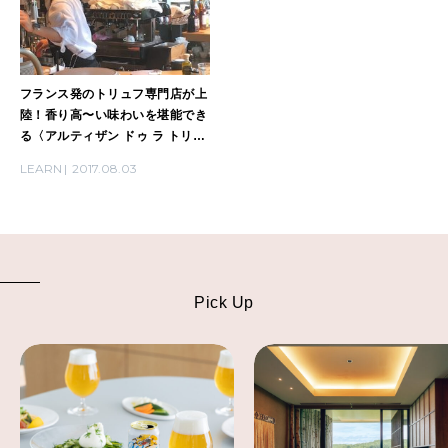
フランス発のトリュフ専門店が上
陸！香り高〜い味わいを堪能でき
る〈アルティザン ドゥ ラ トリュ
フ パリ〉がオープン！
LEARN
2017.08.03
Pick Up