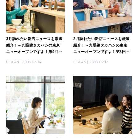
WORK&MONEY
いい人生って？
3月訪れたい新店ニュースを厳選
2月訪れたい新店ニュースを厳選
紹介！～丸眼鏡タカハシの東京
紹介！～丸眼鏡タカハシの東京
MAGAZINE
ニューオープンですよ！第9回～
ニューオープンですよ！第8回～
特集
LEARN
2018.03.14
LEARN
2018.02.17
2026年9月号「北海道 おいしく遊ぶ、夏のご褒美旅。」
2026年8月号『お茶の時間です。』
MAGAZINE
MOOK
2026年7月号「鎌倉 ローカルが 教えてくれた 本当の歩き方。」
2026年6月号「大銀座 トレンドが生まれる 新しい一流店へ。」
FOLLOW US!
2026年5月号「“大好き”に出会いに。韓国」