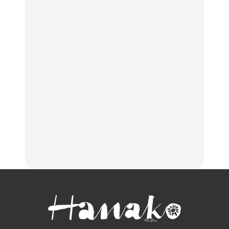
グルメ、ショッピング、
旅。』
100%」～第141回～
古着ほか
FOOD
LEARN
【福島】わざわざ食べに
「来たぞ、トイトレ」|
No.1259『北海道 おいし
行きたいご当地グルメ23
弘中綾香の「純度
く遊ぶ、夏のご褒美
選｜ラーメン、餃子、そ
100%」～第141回～
旅。』
ばほか
LEARN
FOOD
【2026年最新】横浜の絶
【2026年最新】横浜の絶
No.1259『北海道 おいし
品ランチ29選｜横浜駅周
品ランチ29選｜横浜駅周
く遊ぶ、夏のご褒美
辺、みなとみらい、横浜
辺、みなとみらい、横浜
旅。』
中華街、和食、洋食ほか
中華街、和食、洋食ほか
FOOD
FOOD