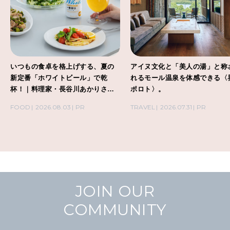
いつもの食卓を格上げする、夏の
アイヌ文化と「美人の湯」と称
新定番「ホワイトビール」で乾
れるモール温泉を体感できる〈
杯！｜料理家・長谷川あかりさん
ポロト〉。
の気取らないおもてなし。
FOOD
2026.08.03
PR
TRAVEL
2026.07.31
PR
JOIN OUR
COMMUNITY