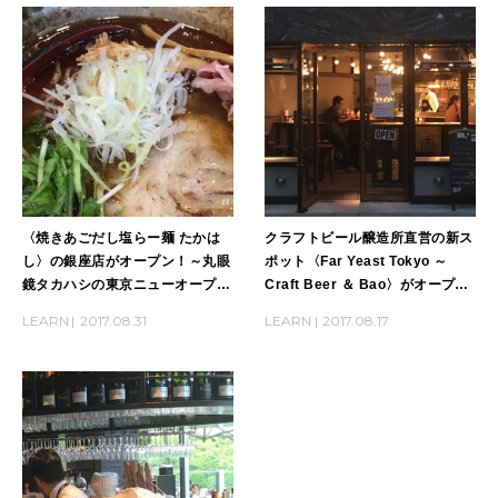
〈焼きあごだし塩らー麺 たかは
クラフトビール醸造所直営の新ス
し〉の銀座店がオープン！～丸眼
ポット〈Far Yeast Tokyo ～
鏡タカハシの東京ニューオープン
Craft Beer ＆ Bao〉がオープ
ですよ！第3回～
ン！
LEARN
2017.08.31
LEARN
2017.08.17