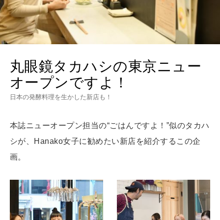
HEALTH
[12星座別] Monthly Love Holoscope
自分にやさしく
女神まり愛のタロットメッセージ
LEARN
算命学がわかる今月のあなた
知る、考える
丸眼鏡タカハシの東京ニュー
オープンですよ！
日本の発酵料理を生かした新店も！
MAMA
ママもいろいろ
本誌ニューオープン担当の“ごはんですよ！”似のタカハ
シが、Hanako女子に勧めたい新店を紹介するこの企
SUSTAINABLE
画。
わたしができること
CULTURE
自分を耕す