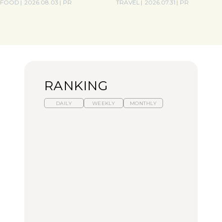
FOOD
2026.08.03
PR
TRAVEL
2026.07.31
PR
RANKING
DAILY
WEEKLY
MONTHLY
暑いから食べたくなる。
【東京近郊】日帰りひと
「来たぞ、トイトレ」|
わざわざ行きたいラーメ
り旅スポット5選｜館
弘中綾香の「純度
ン13選｜プロが選ぶベス
山、前橋、日光など
100%」～第141回～
ト3、大井町の人気店、
ご当地ラーメン
TRAVEL
LEARN
FOOD
No.1259『北海道 おいし
No.1259『北海道 おいし
【あんこ】一度は食べた
く遊ぶ、夏のご褒美
く遊ぶ、夏のご褒美
い名店13選｜どら焼き・
旅。』
旅。』
おはぎほか