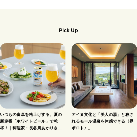
Pick Up
いつもの食卓を格上げする、夏の
アイヌ文化と「美人の湯」と称さ
新定番「ホワイトビール」で乾
れるモール温泉を体感できる〈界
杯！｜料理家・長谷川あかりさん
ポロト〉。
の気取らないおもてなし。