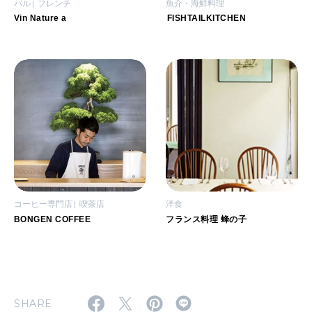
バル
フレンチ
魚介・海鮮料理
Vin Nature a
FISHTAILKITCHEN
コーヒー専門店
喫茶店
洋食
BONGEN COFFEE
フランス料理 蜂の子
SHARE