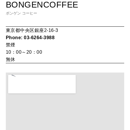
女神まり愛のタロットメッセージ
BONGENCOFFEE
LEARN
ボンゲン コーヒー
算命学がわかる今月のあなた
知る、考える
東京都中央区銀座2-16-3
Phone: 03-6264-3988
MAMA
禁煙
ママもいろいろ
10：00～20：00
無休
SUSTAINABLE
わたしができること
CULTURE
自分を耕す
WORK&MONEY