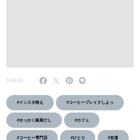
いい人生って？
MAGAZINE
特集
2026年9月号「北海道 おいしく遊ぶ、夏のご褒美旅。」
2026年8月号『お茶の時間です。』
SHARE
MAGAZINE
MOOK
2026年7月号「鎌倉 ローカルが 教えてくれた 本当の歩き方。」
2026年6月号「大銀座 トレンドが生まれる 新しい一流店へ。」
#インスタ映え
#コーヒーブレイクしよっ
FOLLOW US!
2026年5月号「“大好き”に出会いに。韓国」
#せっかく銀座だし
#カフェ
2026年4月号「未来をつくる、学びの教科書。」
#コーヒー専門店
#ひとり
#友達