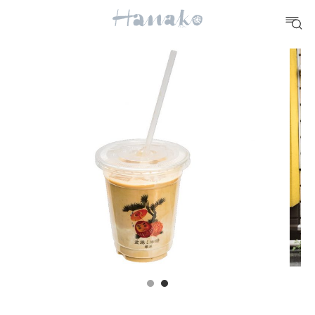
10 CATEGORIES
FOOD
おいしい
TRAVEL
どこ行く？
FORTUNE
明日のわたし
[12星座別] Weekly Holoscope
HEALTH
[12星座別] Monthly Love Holoscope
自分にやさしく