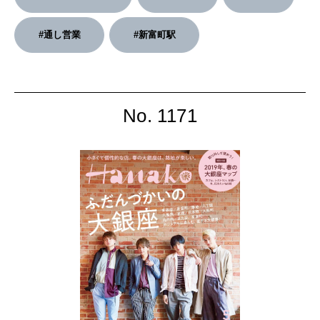
2026年3月号「スイーツ予想図 2026」
#通し営業
#新富町駅
2026年2月号「良運を掴む 新・開運術。」
2026年1月号「猫がいれば、幸せ」
2025年12月号「お酒の新常識。」
No. 1171