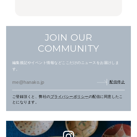
FOOD | PR
FOOD | PR
FOOD
JOIN OUR
COMMUNITY
編集後記やイベント情報などここだけのニュースをお届けしま
す。
配信停止
ご登録頂くと、弊社の
プライバシーポリシー
の配信に同意したこ
とになります。