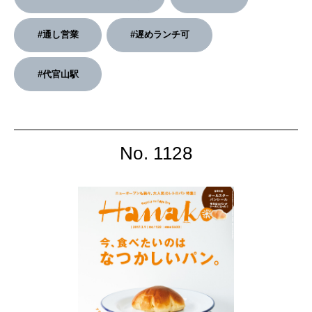
#通し営業
#遅めランチ可
#代官山駅
No. 1128