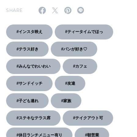
2026年2月号「良運を掴む 新・開運術。」
SHARE
2026年1月号「猫がいれば、幸せ」
#インスタ映え
#ティータイムでほっ
2025年12月号「お酒の新常識。」
#テラス好き
#パンが好き♡
#みんなでわいわい
#カフェ
#サンドイッチ
#友達
#子ども連れ
#家族
#ステキなテラス席
#テイクアウト可
#休日ランチメニュー有り
#朝営業