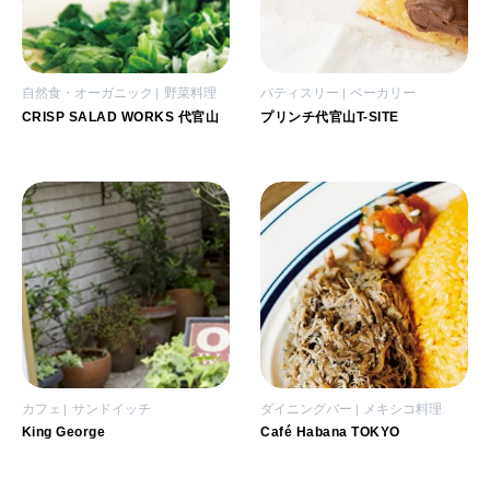
自然食・オーガニック
野菜料理
パティスリー
ベーカリー
CRISP SALAD WORKS 代官山
プリンチ代官山T-SITE
カフェ
サンドイッチ
ダイニングバー
メキシコ料理
King George
Café Habana TOKYO