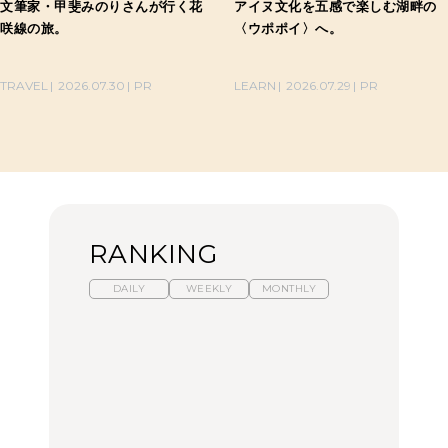
文筆家・甲斐みのりさんが行く花
アイヌ文化を五感で楽しむ湖畔の
咲線の旅。
〈ウポポイ〉へ。
TRAVEL
2026.07.30
PR
LEARN
2026.07.29
PR
RANKING
DAILY
WEEKLY
MONTHLY
暑いから食べたくなる。
「来たぞ、トイトレ」|
「来たぞ、トイトレ」|
わざわざ行きたいラーメ
弘中綾香の「純度
弘中綾香の「純度
ン13選｜プロが選ぶベス
100%」～第141回～
100%」～第141回～
ト3、大井町の人気店、
ご当地ラーメン
LEARN
LEARN
FOOD