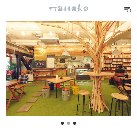
FOOD
おいしい
TRAVEL
どこ行く？
FORTUNE
明日のわたし
[12星座別] Weekly Holoscope
HEALTH
[12星座別] Monthly Love Holoscope
自分にやさしく
女神まり愛のタロットメッセージ