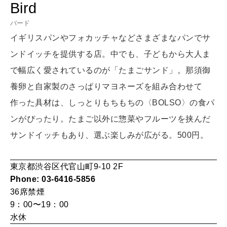
Bird
LEARN
算命学がわかる今月のあなた
知る、考える
バード
イギリスパンやフォカッチャなどさまざまなパンでサ
ンドイッチを提供する店。中でも、子どもから大人ま
MAMA
で幅広く愛されているのが「たまごサンド」。那須御
ママもいろいろ
養卵と自家製のさっぱりマヨネーズを組み合わせて
作った具材は、しっとりもちもちの〈BOLSO〉の食パ
SUSTAINABLE
ンがぴったり。たまご以外に惣菜やフルーツを挟んだ
わたしができること
サンドイッチもあり、選ぶ楽しみが広がる。500円。
CULTURE
東京都渋谷区代官山町9-10 2F
自分を耕す
Phone: 03-6416-5856
36席
禁煙
9：00〜19：00
WORK&MONEY
水休
いい人生って？