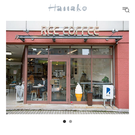
10 CATEGORIES
FOOD
おいしい
TRAVEL
どこ行く？
FORTUNE
明日のわたし
[12星座別] Weekly Holoscope
HEALTH