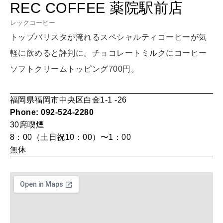
[12星座別] Monthly Love Holoscope
REC COFFEE 薬院駅前店
自分にやさしく
レックコーヒー
女神まり愛のタロットメッセージ
トップバリスタが淹れるスペシャルティコーヒーが気
LEARN
算命学がわかる今月のあなた
軽に飲めると評判に。チョコレートミルクにコーヒー
知る、考える
ソフトクリームトッピング700円。
MAMA
福岡県福岡市中央区白金1-1 -26
ママもいろいろ
Phone: 092-524-2280
30席
喫煙
8：00（土日祝10：00）〜1：00
SUSTAINABLE
無休
わたしができること
CULTURE
自分を耕す