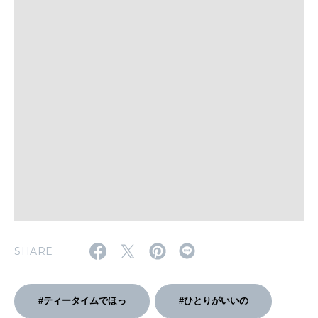
WORK&MONEY
いい人生って？
MAGAZINE
特集
2026年9月号「北海道 おいしく遊ぶ、夏のご褒美旅。」
2026年8月号『お茶の時間です。』
MAGAZINE
MOOK
2026年7月号「鎌倉 ローカルが 教えてくれた 本当の歩き方。」
SHARE
2026年6月号「大銀座 トレンドが生まれる 新しい一流店へ。」
FOLLOW US!
2026年5月号「“大好き”に出会いに。韓国」
#ティータイムでほっ
#ひとりがいいの