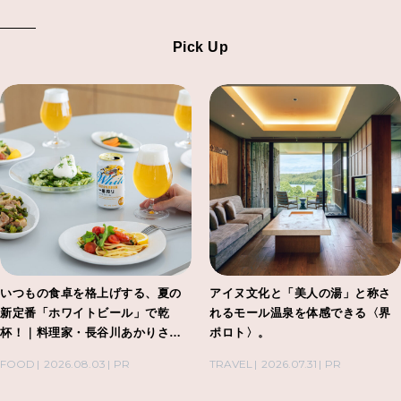
Pick Up
いつもの食卓を格上げする、夏の
アイヌ文化と「美人の湯」と称さ
新定番「ホワイトビール」で乾
れるモール温泉を体感できる〈界
杯！｜料理家・長谷川あかりさん
ポロト〉。
の気取らないおもてなし。
FOOD
2026.08.03
PR
TRAVEL
2026.07.31
PR