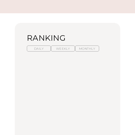
RANKING
DAILY
WEEKLY
MONTHLY
【福島】わざわざ食べに
暑いから食べたくなる。
「来たぞ、トイトレ」|
行きたいご当地グルメ23
わざわざ行きたいラーメ
弘中綾香の「純度
選｜ラーメン、餃子、そ
ン13選｜プロが選ぶベス
100%」～第141回～
ばほか
ト3、大井町の人気店、
ご当地ラーメン
FOOD
LEARN
FOOD
【東京近郊】日帰りひと
【東京近郊】日帰りひと
【あんこ】一度は食べた
り旅スポット5選｜館
り旅スポット5選｜館
い名店13選｜どら焼き・
山、前橋、日光など
山、前橋、日光など
おはぎほか
TRAVEL
TRAVEL
FOOD