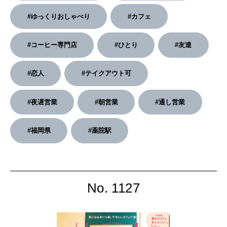
2026年4月号「未来をつくる、学びの教科書。」
#ゆっくりおしゃべり
#カフェ
2026年3月号「スイーツ予想図 2026」
#コーヒー専門店
#ひとり
#友達
2026年2月号「良運を掴む 新・開運術。」
#恋人
#テイクアウト可
2026年1月号「猫がいれば、幸せ」
2025年12月号「お酒の新常識。」
#夜遅営業
#朝営業
#通し営業
#福岡県
#薬院駅
No. 1127