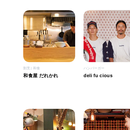
割烹
和食
ハンバーガー
和食屋 だれかれ
deli fu cious