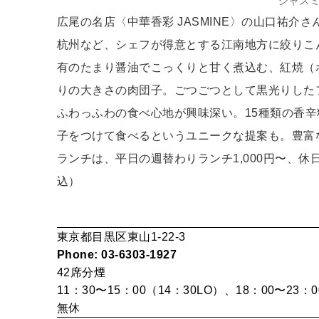
ジャスミ
広尾の名店〈中華香彩 JASMINE〉の山口祐
杭州など、シェフが得意とする江南地方に絞りこ
有のたまり醤油でこっくりと甘く煮込む、紅焼（
りの大きさの肉団子。ごつごつとして黒光りした
ふわっふわの食べ心地が興味深い。15種類の香
子をつけて食べるというユニークな提案も。豊富
ランチは、平日の週替わりランチ1,000円〜、休日
込）
東京都目黒区東山1-22-3
Phone: 03-6303-1927
42席
分煙
11：30〜15：00（14：30LO）、18：00〜23：
無休