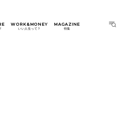
RE
WORK&MONEY
MAGAZINE
MAGAZINE
MOOK
す
いい人生って？
特集
2026年9月号「北海道 おいし
く遊ぶ、夏のご褒美旅。」
2026年8月号『お茶の時間で
す。』
日本橋
#中目黒
#吉祥寺
#横浜
2026年7月号「鎌倉 ローカル
が 教えてくれた 本当の歩き
方。」
2026年6月号「大銀座 トレン
ドが生まれる 新しい一流店
へ。」
2026年5月号「“大好き”に出
会いに。韓国」
2026年4月号「未来をつくる、