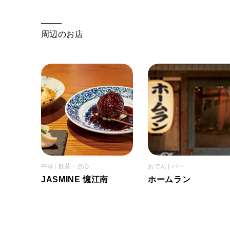
周辺のお店
中華
飲茶・点心
おでん
バー
JASMINE 憶江南
ホームラン