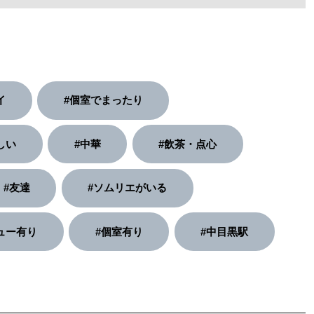
イ
#個室でまったり
しい
#中華
#飲茶・点心
#友達
#ソムリエがいる
ュー有り
#個室有り
#中目黒駅