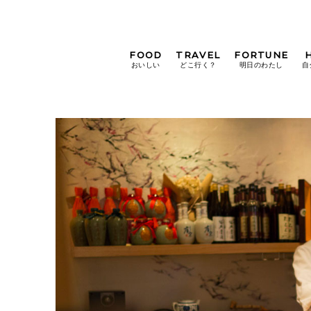
FOOD
TRAVEL
FORTUNE
おいしい
どこ行く？
明日のわたし
自
[12星座別] Weekly
Holoscope
[12星座別] Monthly
Holoscope
#手土産
#シュークリーム
#パン
女神まり愛の
タロットメッセージ
#京都
[算命学] 星読みハナコの月巡