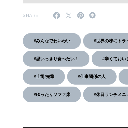
SHARE
#みんなでわいわい
#世界の味にトラ
#思いっきり食べたい！
#辛くておい
#上司/先輩
#仕事関係の人
#ゆったりソファ席
#休日ランチメニ