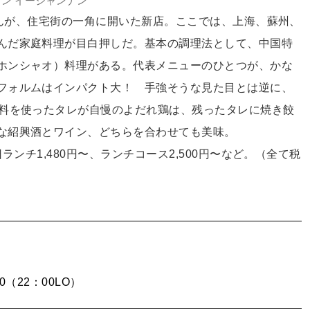
ン イージャンナン
介さんが、住宅街の一角に開いた新店。ここでは、上海、蘇州、
んだ家庭料理が目白押しだ。基本の調理法として、中国特
ホンシャオ）料理がある。代表メニューのひとつが、かな
フォルムはインパクト大！ 手強そうな見た目とは逆に、
辛料を使ったタレが自慢のよだれ鶏は、残ったタレに焼き餃
な紹興酒とワイン、どちらを合わせても美味。
ランチ1,480円〜、ランチコース2,500円〜など。（全て税
00（22：00LO）