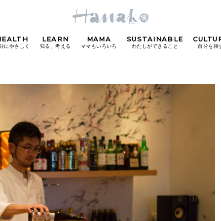
HEALTH
LEARN
MAMA
SUSTAINABLE
CULTU
分にやさしく
知る、考える
ママもいろいろ
わたしができること
自分を耕
POPULAR TAGS
#カフェ
#朝ごはん
#開運
#東京駅
#銀座
#
り
FOLLOW US!