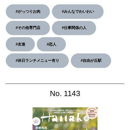
#がっつりお肉
#みんなでわいわい
2026年2月号「良運を掴む 新・開運術。」
2026年1月号「猫がいれば、幸せ」
#その他専門店
#仕事関係の人
2025年12月号「お酒の新常識。」
#友達
#恋人
#休日ランチメニュー有り
#自由が丘駅
No. 1143