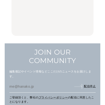
中目黒からひと駅の穴
いつもの食卓を格上げす
【2026年最新】横浜の絶
場。祐天寺の魅力10選｜
る、夏の新定番「ホワイ
品ランチ29選｜横浜駅周
グルメ、ショッピング、
トビール」で乾杯！｜料
辺、みなとみらい、横浜
古着ほか
理家・長谷川あかりさん
中華街、和食、洋食ほか
の気取らないおもてな
FOOD
FOOD | PR
FOOD
し。
JOIN OUR
COMMUNITY
編集後記やイベント情報などここだけのニュースをお届けしま
す。
配信停止
ご登録頂くと、弊社の
プライバシーポリシー
の配信に同意したこ
とになります。