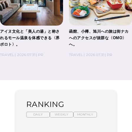
アイヌ文化と「美人の湯」と称さ
函館、小樽、旭川への旅は街ナカ
れるモール温泉を体感できる〈界
へのアクセスが抜群な〈OMO〉
ポロト〉。
へ。
TRAVEL
2026.07.31
PR
TRAVEL
2026.07.31
PR
RANKING
DAILY
WEEKLY
MONTHLY