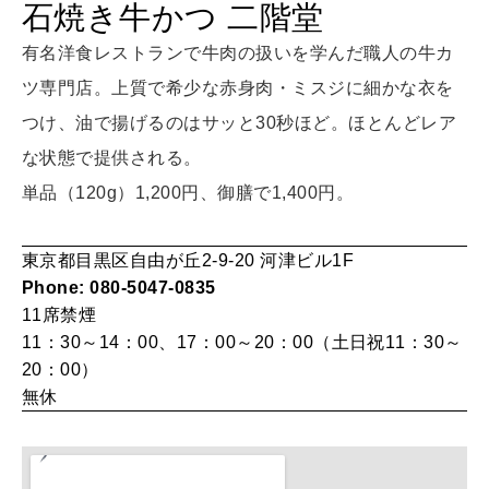
石焼き牛かつ 二階堂
LEARN
算命学がわかる今月のあなた
有名洋食レストランで牛肉の扱いを学んだ職人の牛カ
知る、考える
ツ専門店。上質で希少な赤身肉・ミスジに細かな衣を
つけ、油で揚げるのはサッと30秒ほど。ほとんどレア
MAMA
な状態で提供される。
ママもいろいろ
単品（120g）1,200円、御膳で1,400円。
SUSTAINABLE
東京都目黒区自由が丘2-9-20 河津ビル1F
わたしができること
Phone: 080-5047-0835
11席
禁煙
11：30～14：00、17：00～20：00（土日祝11：30～
CULTURE
20：00）
自分を耕す
無休
WORK&MONEY