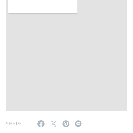
いい人生って？
MAGAZINE
特集
2026年9月号「北海道 おいしく遊ぶ、夏のご褒美旅。」
2026年8月号『お茶の時間です。』
MAGAZINE
MOOK
2026年7月号「鎌倉 ローカルが 教えてくれた 本当の歩き方。」
2026年6月号「大銀座 トレンドが生まれる 新しい一流店へ。」
FOLLOW US!
2026年5月号「“大好き”に出会いに。韓国」
2026年4月号「未来をつくる、学びの教科書。」
SHARE
2026年3月号「スイーツ予想図 2026」