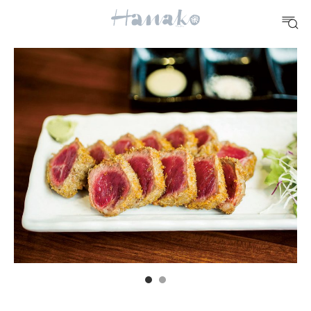
10 CATEGORIES
FOOD
おいしい
TRAVEL
どこ行く？
FORTUNE
明日のわたし
[12星座別] Weekly Holoscope
HEALTH
[12星座別] Monthly Love Holoscope
自分にやさしく
女神まり愛のタロットメッセージ