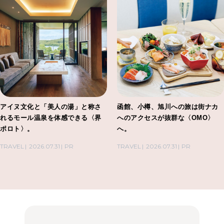
アイヌ文化と「美人の湯」と称さ
函館、小樽、旭川への旅は街ナカ
れるモール温泉を体感できる〈界
へのアクセスが抜群な〈OMO〉
ポロト〉。
へ。
TRAVEL
2026.07.31
PR
TRAVEL
2026.07.31
PR