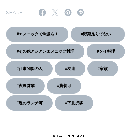
2026年2月号「良運を掴む 新・開運術。」
SHARE
2026年1月号「猫がいれば、幸せ」
#エスニックで刺激を！
#野菜足りてない…
2025年12月号「お酒の新常識。」
#その他アジアンエスニック料理
#タイ料理
#仕事関係の人
#友達
#家族
#夜遅営業
#貸切可
#遅めランチ可
#下北沢駅