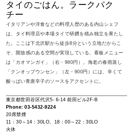
タイのごはん。ラークパク
LEARN
チー
算命学がわかる今月のあなた
知る、考える
イタリアンや洋食などの料理人歴のある内山シェフ
は、タイ料理店や本場タイで研鑽を積み独立を果たし
MAMA
た。ここは下北沢駅から徒歩8分という立地だからこ
ママもいろいろ
そ、開放感のある空間が実現している。看板メニュー
は「カオマンガイ」（右・980円）。海老の春雨蒸し
SUSTAINABLE
「クンオップウンセン」（左・900円）には、辛くて
わたしができること
酸っぱい青唐辛子のソースをアクセントに。
CULTURE
東京都世田谷区代沢5- 6-14 前田ビル2F-B
自分を耕す
Phone: 03-5432-9224
20席
禁煙
11：30～14：30LO、18：00～22：30LO
WORK&MONEY
火休