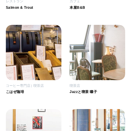
レストラン
カフェ
Salmon & Trout
本屋B&B
コーヒー専門店
喫茶店
喫茶店
こはぜ珈琲
Jazzと喫茶 囃子