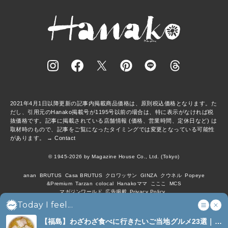
2021年4月1日以降更新の記事内掲載商品価格は、原則税込価格となります。た
だし、引用元のHanako掲載号が1195号以前の場合は、特に表示がなければ税
抜価格です。記事に掲載されている店舗情報 (価格、営業時間、定休日など) は
取材時のもので、記事をご覧になったタイミングでは変更となっている可能性
があります。 →
Contact
© 1945-2026 by Magazine House Co., Ltd. (Tokyo)
anan
BRUTUS
Casa BRUTUS
クロワッサン
GINZA
クウネル
Popeye
&Premium
Tarzan
colocal
Hanakoママ
こここ
MCS
マガジンワールド
広告掲載
Privacy Policy
Today I feel...
【福島】わざわざ食べに行きたいご当地グルメ23選｜