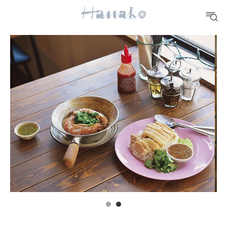
10 CATEGORIES
FOOD
おいしい
TRAVEL
どこ行く？
FORTUNE
明日のわたし
[12星座別] Weekly Holoscope
HEALTH
[12星座別] Monthly Love Holoscope
自分にやさしく
女神まり愛のタロットメッセージ