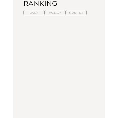
RANKING
DAILY
WEEKLY
MONTHLY
暑いから食べたくなる。
【東京近郊】日帰りひと
「来たぞ、トイトレ」|
わざわざ行きたいラーメ
り旅スポット5選｜館
弘中綾香の「純度
ン13選｜プロが選ぶベス
山、前橋、日光など
100%」～第141回～
ト3、大井町の人気店、
ご当地ラーメン
TRAVEL
LEARN
FOOD
No.1259『北海道 おいし
No.1259『北海道 おいし
【あんこ】一度は食べた
く遊ぶ、夏のご褒美
く遊ぶ、夏のご褒美
い名店13選｜どら焼き・
旅。』
旅。』
おはぎほか
FOOD
いつもの食卓を格上げす
【東京近郊】日帰りひと
「来たぞ、トイトレ」|
る、夏の新定番「ホワイ
り旅スポット5選｜館
弘中綾香の「純度
トビール」で乾杯！｜料
山、前橋、日光など
100%」～第141回～
理家・長谷川あかりさん
の気取らないおもてな
FOOD | PR
TRAVEL
LEARN
し。