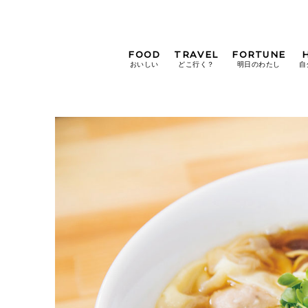
FOOD
TRAVEL
FORTUNE
おいしい
どこ行く？
明日のわたし
自
[12星座別] Weekly
Holoscope
[12星座別] Monthly
Holoscope
#手土産
#シュークリーム
#パン
女神まり愛の
タロットメッセージ
#京都
[算命学] 星読みハナコの月巡