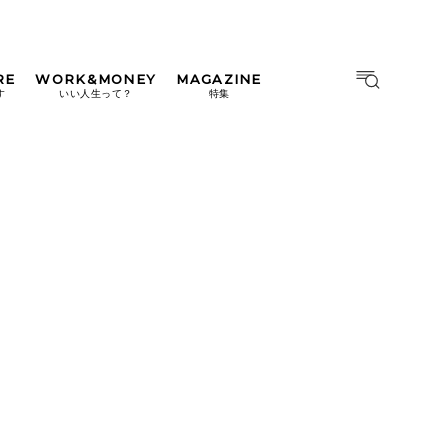
RE
WORK&MONEY
MAGAZINE
MAGAZINE
MOOK
す
いい人生って？
特集
2026年9月号「北海道 おいし
く遊ぶ、夏のご褒美旅。」
2026年8月号『お茶の時間で
す。』
日本橋
#中目黒
#吉祥寺
#横浜
2026年7月号「鎌倉 ローカル
が 教えてくれた 本当の歩き
方。」
2026年6月号「大銀座 トレン
ドが生まれる 新しい一流店
へ。」
2026年5月号「“大好き”に出
会いに。韓国」
2026年4月号「未来をつくる、