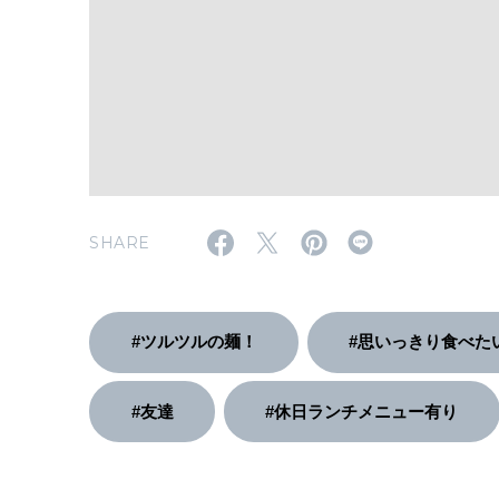
SHARE
#ツルツルの麺！
#思いっきり食べた
#友達
#休日ランチメニュー有り