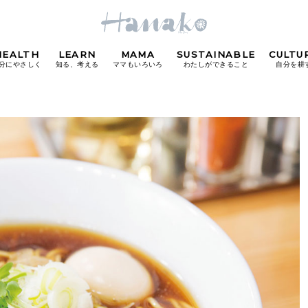
HEALTH
LEARN
MAMA
SUSTAINABLE
CULTU
分にやさしく
知る、考える
ママもいろいろ
わたしができること
自分を耕
POPULAR TAGS
#カフェ
#朝ごはん
#開運
#東京駅
#銀座
#
り
FOLLOW US!