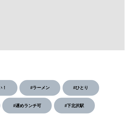
い！
#ラーメン
#ひとり
#遅めランチ可
#下北沢駅