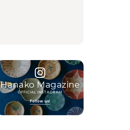
中目黒からひと駅の穴
いつもの食卓を格上げ
【2026年最新】横浜の
場。祐天寺の魅力10選
する、夏の新定番「ホ
絶品ランチ29選｜横浜
｜グルメ、ショッピン
ワイトビール」で乾
駅周辺、みなとみら
グ、古着ほか
杯！｜料理家・長谷川
い、横浜中華街、和
あかりさんの気取らな
食、洋食ほか
FOOD
FOOD | PR
FOOD
いおもてなし。
Hanako Magazine
OFFICIAL INSTAGRAM
Follow us!