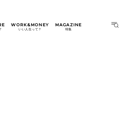
RE
WORK&MONEY
MAGAZINE
MAGAZINE
MOOK
す
いい人生って？
特集
2026年9月号「北海道 おいし
く遊ぶ、夏のご褒美旅。」
2026年8月号『お茶の時間で
す。』
日本橋
#中目黒
#吉祥寺
#横浜
2026年7月号「鎌倉 ローカル
が 教えてくれた 本当の歩き
方。」
2026年6月号「大銀座 トレン
ドが生まれる 新しい一流店
へ。」
2026年5月号「“大好き”に出
会いに。韓国」
2026年4月号「未来をつくる、