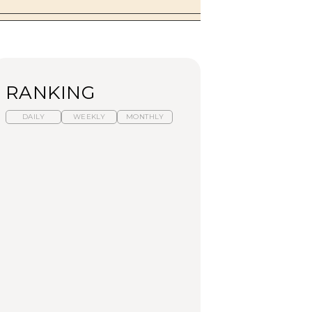
RANKING
DAILY
WEEKLY
MONTHLY
【福島】わざわざ食べ
暑いから食べたくな
「来たぞ、トイトレ」|
に行きたいご当地グル
る。わざわざ行きたい
弘中綾香の「純度
メ23選｜ラーメン、餃
ラーメン13選｜プロが
100%」～第141回～
子、そばほか
選ぶベスト3、大井町の
人気店、ご当地ラーメ
FOOD
LEARN
FOOD
ン
【東京近郊】日帰りひ
【東京近郊】日帰りひ
【あんこ】一度は食べ
とり旅スポット5選｜館
とり旅スポット5選｜館
たい名店13選｜どら焼
山、前橋、日光など
山、前橋、日光など
き・おはぎほか
TRAVEL
TRAVEL
FOOD