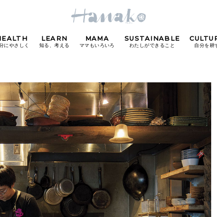
HEALTH
LEARN
MAMA
SUSTAINABLE
CULTU
分にやさしく
知る、考える
ママもいろいろ
わたしができること
自分を耕
POPULAR TAGS
#カフェ
#朝ごはん
#開運
#東京駅
#銀座
#
り
FOLLOW US!