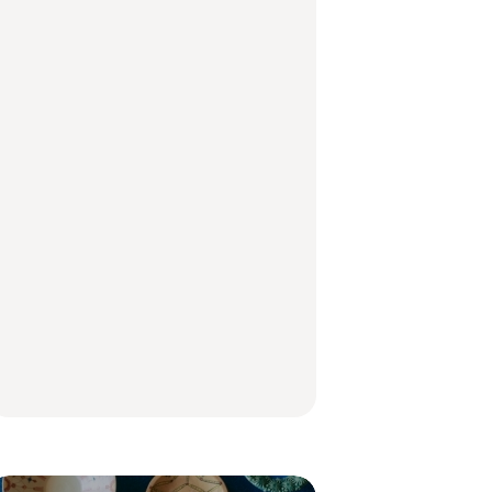
【福島】わざわざ食べ
「来たぞ、トイトレ」|
「来たぞ、トイトレ」|
に行きたいご当地グル
弘中綾香の「純度
弘中綾香の「純度
メ23選｜ラーメン、餃
100%」～第141回～
100%」～第141回～
子、そばほか
LEARN
FOOD
LEARN
住みたい街として人気
No.1259『北海道 おい
No.1259『北海道 おい
エリアのおすすめス
しく遊ぶ、夏のご褒美
しく遊ぶ、夏のご褒美
ポット｜吉祥寺、西荻
旅。』
旅。』
窪、代々木上原、下北
沢ほか
FOOD
いつもの食卓を格上げ
【2026年最新】横浜の
行列に並んででも食べ
する、夏の新定番「ホ
絶品ランチ29選｜横浜
るべし！喜多方ラーメ
ワイトビール」で乾
駅周辺、みなとみら
ンの名店3選
杯！｜料理家・長谷川
い、横浜中華街、和
あかりさんの気取らな
食、洋食ほか
FOOD
FOOD | PR
FOOD
いおもてなし。