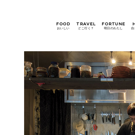
FOOD
TRAVEL
FORTUNE
おいしい
どこ行く？
明日のわたし
自
[12星座別] Weekly
Holoscope
[12星座別] Monthly
Holoscope
#手土産
#シュークリーム
#パン
女神まり愛の
タロットメッセージ
#京都
[算命学] 星読みハナコの月巡