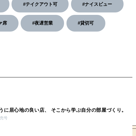
#テイクアウト可
#ナイスビュー
ァ席
#夜遅営業
#貸切可
うに居心地の良い店、 そこから学ぶ自分の部屋づくり。
発売号