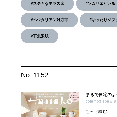
#ステキなテラス席
#ソムリエがいる
#ベジタリアン対応可
#ゆったりソフ
#下北沢駅
No. 1152
まるで自宅のよ
2018年03月08日 
もっと読む