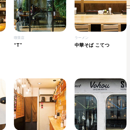
喫茶店
ラーメン
“T”
中華そば こてつ