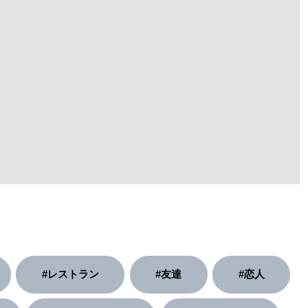
#レストラン
#友達
#恋人