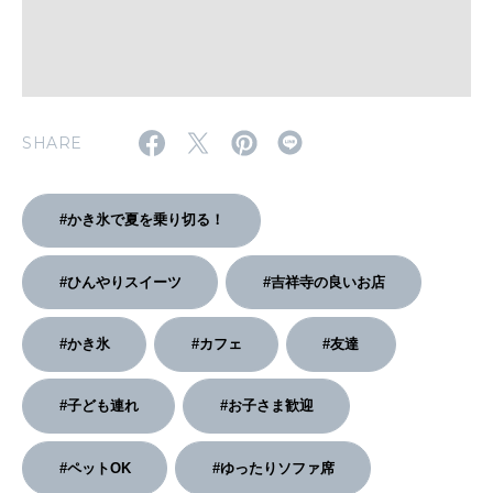
2026年2月号「良運を掴む 新・開運術。」
2026年1月号「猫がいれば、幸せ」
2025年12月号「お酒の新常識。」
SHARE
#かき氷で夏を乗り切る！
#ひんやりスイーツ
#吉祥寺の良いお店
#かき氷
#カフェ
#友達
#子ども連れ
#お子さま歓迎
#ペットOK
#ゆったりソファ席