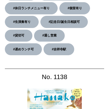
#休日ランチメニュー有り
#個室有り
#生演奏有り
#記念日/誕生日相談可
#貸切可
#通し営業
#遅めランチ可
#吉祥寺駅
No. 1138