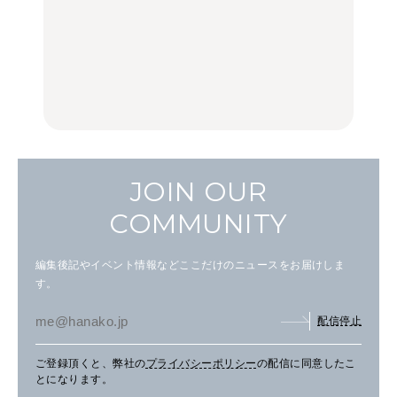
いつもの食卓を格上げす
いつもの食卓を格上げす
【2026年最新】横浜の絶
る、夏の新定番「ホワイ
る、夏の新定番「ホワイ
品ランチ29選｜横浜駅周
トビール」で乾杯！｜料
トビール」で乾杯！｜料
辺、みなとみらい、横浜
理家・長谷川あかりさん
理家・長谷川あかりさん
中華街、和食、洋食ほか
の気取らないおもてな
の気取らないおもてな
FOOD | PR
FOOD | PR
FOOD
し。
し。
JOIN OUR
COMMUNITY
編集後記やイベント情報などここだけのニュースをお届けしま
す。
配信停止
ご登録頂くと、弊社の
プライバシーポリシー
の配信に同意したこ
とになります。