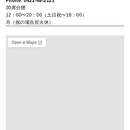
Phone: 0422-48-2121
30席
分煙
12：00〜20：00（土日祝〜18：00）
MAGAZINE
月（祝の場合翌火休）
特集
2026年9月号「北海道 おいしく遊ぶ、夏のご褒美旅。」
2026年8月号『お茶の時間です。』
MAGAZINE
MOOK
2026年7月号「鎌倉 ローカルが 教えてくれた 本当の歩き方。」
2026年6月号「大銀座 トレンドが生まれる 新しい一流店へ。」
FOLLOW US!
2026年5月号「“大好き”に出会いに。韓国」
2026年4月号「未来をつくる、学びの教科書。」
2026年3月号「スイーツ予想図 2026」