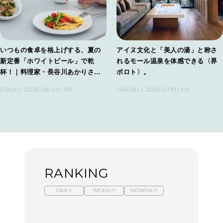
いつもの食卓を格上げする、夏の
アイヌ文化と「美人の湯」と称さ
新定番「ホワイトビール」で乾
れるモール温泉を体感できる〈界
杯！｜料理家・長谷川あかりさん
ポロト〉。
の気取らないおもてなし。
FOOD
2026.08.03
PR
TRAVEL
2026.07.31
PR
RANKING
DAILY
WEEKLY
MONTHLY
【2026年夏】マリーアン
暑いから食べたくなる。