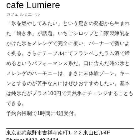
cafe Lumiere
LEARN
算命学がわかる今月のあなた
知る、考える
カフェ ルミエール
「氷を燃やしてみたい」という驚きの発想から生まれ
た「焼き氷」が話題。いちごシロップと自家製練乳を
MAMA
ママもいろいろ
かけた氷をメレンゲで完全に覆い、バーナーで勢いよ
く炙る。さらにテーブルにてフランベしたラム酒で締
めるというパフォーマンス系だ。口に含んだ時の氷と
SUSTAINABLE
メレンゲのハーモニーは、まさに未体験ゾーン。キー
わたしができること
ンとするのが苦手な人にはぜひおすすめしたい。基本
は純氷だがプラス100円で天然氷にチェンジすることも
CULTURE
できる。
自分を耕す
予約台帳制で1時間に4組受付。
WORK&MONEY
東京都武蔵野市吉祥寺南町1- 2-2 東山ビル4F
いい人生って？