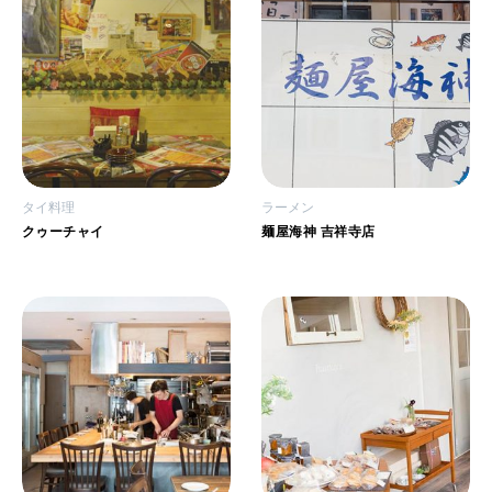
タイ料理
ラーメン
クゥーチャイ
麺屋海神 吉祥寺店