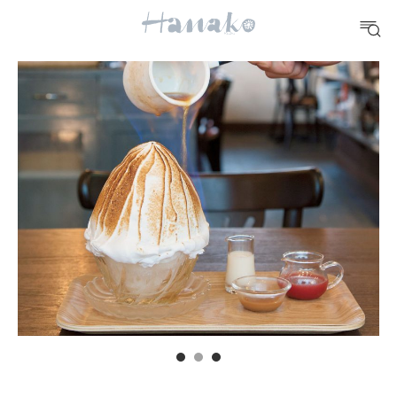
FOOD
おいしい
TRAVEL
どこ行く？
FORTUNE
明日のわたし
[12星座別] Weekly Holoscope
HEALTH
[12星座別] Monthly Love Holoscope
自分にやさしく
女神まり愛のタロットメッセージ