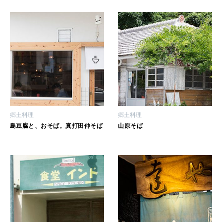
HEALTH
[12星座別] Monthly Love Holoscope
自分にやさしく
女神まり愛のタロットメッセージ
LEARN
算命学がわかる今月のあなた
知る、考える
MAMA
郷土料理
郷土料理
ママもいろいろ
島豆腐と、おそば。真打田仲そば
山原そば
SUSTAINABLE
わたしができること
CULTURE
自分を耕す