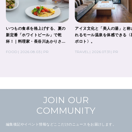
いつもの食卓を格上げする、夏の
アイヌ文化と「美人の湯」と称
新定番「ホワイトビール」で乾
れるモール温泉を体感できる〈
杯！｜料理家・長谷川あかりさん
ポロト〉。
の気取らないおもてなし。
FOOD
2026.08.03
PR
TRAVEL
2026.07.31
PR
JOIN OUR
COMMUNITY
編集後記やイベント情報などここだけのニュースをお届けします。