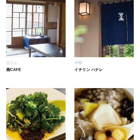
2026年4月号「未来をつくる、学びの教科書。」
2026年3月号「スイーツ予想図 2026」
2026年2月号「良運を掴む 新・開運術。」
2026年1月号「猫がいれば、幸せ」
カフェ
中華
燕CAFE
イチリン ハナレ
2025年12月号「お酒の新常識。」