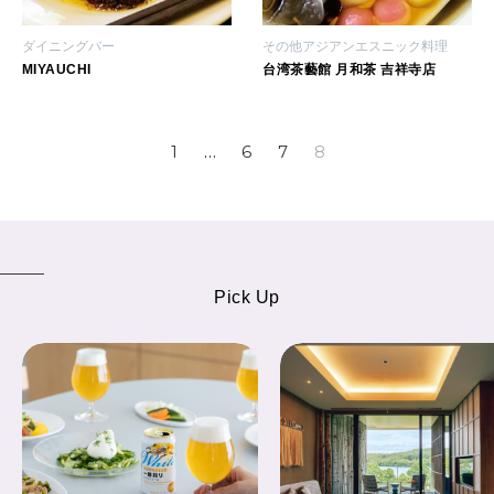
ダイニングバー
その他アジアンエスニック料理
MIYAUCHI
台湾茶藝館 月和茶 吉祥寺店
1
…
6
7
8
Pick Up