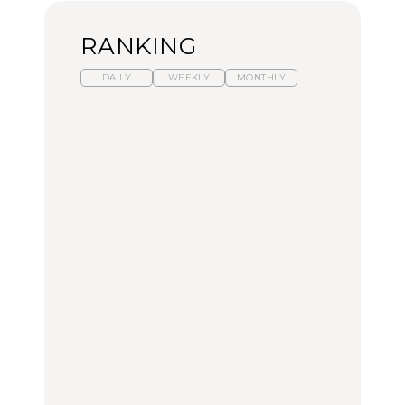
RANKING
DAILY
WEEKLY
MONTHLY
暑いから食べたくなる。
【東京近郊】日帰りひと
「来たぞ、トイトレ」|
わざわざ行きたいラーメ
り旅スポット5選｜館
弘中綾香の「純度
ン13選｜プロが選ぶベス
山、前橋、日光など
100%」～第141回～
ト3、大井町の人気店、
ご当地ラーメン
TRAVEL
LEARN
FOOD
【福島】わざわざ食べに
【東京近郊】日帰りひと
【あんこ】一度は食べた
行きたいご当地グルメ23
り旅スポット5選｜館
い名店13選｜どら焼き・
選｜ラーメン、餃子、そ
山、前橋、日光など
おはぎほか
ばほか
FOOD
TRAVEL
FOOD
中目黒からひと駅の穴
No.1259『北海道 おいし
「来たぞ、トイトレ」|
場。祐天寺の魅力10選｜
く遊ぶ、夏のご褒美
弘中綾香の「純度
グルメ、ショッピング、
旅。』
100%」～第141回～
古着ほか