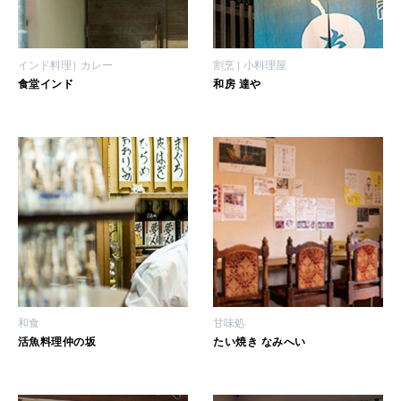
インド料理
カレー
割烹
小料理屋
WORK&MONEY
食堂インド
和房 達や
いい人生って？
MAGAZINE
特集
2026年9月号「北海道 おいしく遊ぶ、夏のご褒美旅。」
2026年8月号『お茶の時間です。』
MAGAZINE
MOOK
2026年7月号「鎌倉 ローカルが 教えてくれた 本当の歩き方。」
和食
甘味処
活魚料理仲の坂
たい焼き なみへい
2026年6月号「大銀座 トレンドが生まれる 新しい一流店へ。」
FOLLOW US!
2026年5月号「“大好き”に出会いに。韓国」