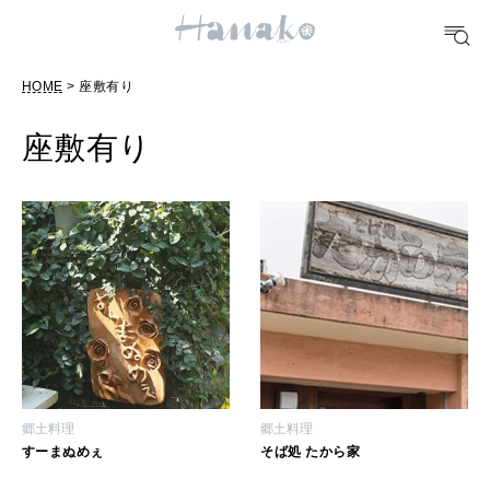
#手土産
#シュークリーム
#パン
#カフェ
#朝ごはん
#開運
HOME
> 座敷有り
10 CATEGORIES
座敷有り
FOOD
おいしい
TRAVEL
どこ行く？
FORTUNE
郷土料理
郷土料理
明日のわたし
すーまぬめぇ
そば処 たから家
[12星座別] Weekly Holoscope