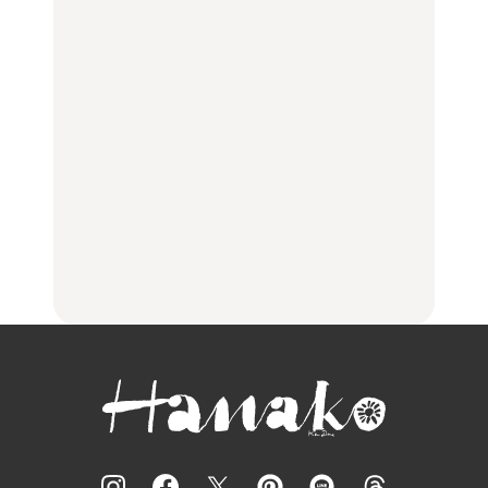
FOOD
LEARN
【福島】わざわざ食べに
「来たぞ、トイトレ」|
No.1259『北海道 おいし
行きたいご当地グルメ23
弘中綾香の「純度
く遊ぶ、夏のご褒美
選｜ラーメン、餃子、そ
100%」～第141回～
旅。』
ばほか
LEARN
FOOD
【2026年最新】横浜の絶
【2026年最新】横浜の絶
No.1259『北海道 おいし
品ランチ29選｜横浜駅周
品ランチ29選｜横浜駅周
く遊ぶ、夏のご褒美
辺、みなとみらい、横浜
辺、みなとみらい、横浜
旅。』
中華街、和食、洋食ほか
中華街、和食、洋食ほか
FOOD
FOOD