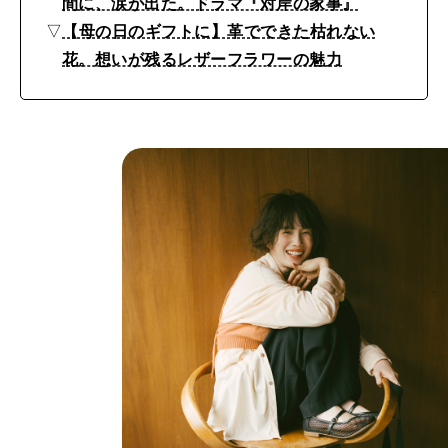
間に、涙が出た。ドラマ『対岸の家事』
▽
【母の日のギフトに】革でできた枯れない
花。想いが残るレザーフラワーの魅力