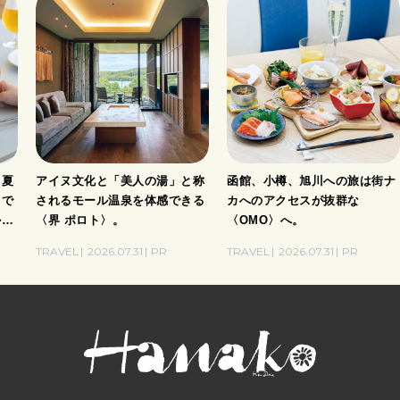
、夏
アイヌ文化と「美人の湯」と称
函館、小樽、旭川への旅は街ナ
」で
されるモール温泉を体感できる
カへのアクセスが抜群な
かり
〈界 ポロト〉。
〈OMO〉へ。
し。
TRAVEL
2026.07.31
PR
TRAVEL
2026.07.31
PR