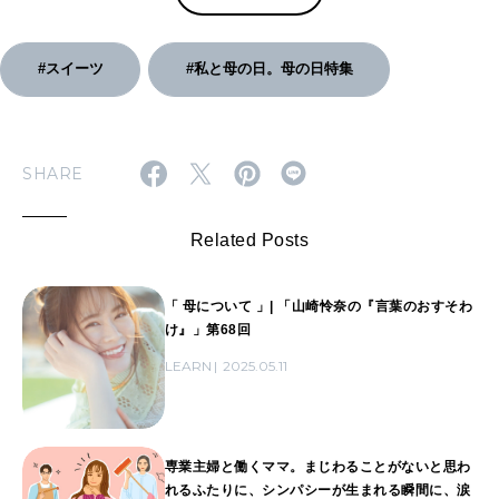
#スイーツ
#私と母の日。母の日特集
SHARE
Related Posts
「 母について 」| 「山崎怜奈の『言葉のおすそわ
け』」第68回
LEARN
2025.05.11
専業主婦と働くママ。まじわることがないと思わ
れるふたりに、シンパシーが生まれる瞬間に、涙