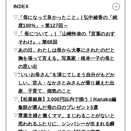
レ
INDEX
ゼ
▽
「母になって良かったこと」| 弘中綾香の「純
ン
度100%」～第127回～
ト
▽
「 母について 」| 「山崎怜奈の『言葉のおす
と
そわけ』」第68回
心
▽
あの日、わたしは母から大事にされたのだと
に
胸を張って言える。写真家・植本一子の母と
の思い出
響
▽
“いいお母さん”を演じてしまう自分がもどか
く
しい。芸人・なかさとみさんが乗り越えた出
読
産、子育て、病気のこと
み
▽
【松屋銀座】3,000円以内で揃う！Hanako編
も
集部が選んだ母の日のプレゼント5選
の
▽
専業主婦と働くママ。まじわることがないと
思われるふたりに、シンパシーが生まれる瞬