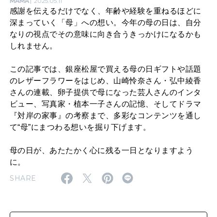
MAMA
2025.05.11
い
感謝を伝えるだけでなく、年齢や経験を重ねるほどに
深まっていく「母」への想い。今年の母の日は、自分
う
なりの視点でその意味に向き合うきっかけになるかも
存
しれません。
在
この記事では、銀座松屋で買える母の日ギフトや話題
。
のレザーフラワーをはじめ、山崎怜奈さん・弘中綾香
｜
さんの連載、卵子提供で母になった芸人さんのインタ
ビュー、写真家・植本一子さんの記憶、そしてドラマ
想
『対岸の家事』の考察まで、多彩なコンテンツを通し
い
て“母”にまつわる想いを掘り下げます。
を
母の日が、あたたかく心に残る一日となりますよう
届
に。
け
SHARE
る
プ