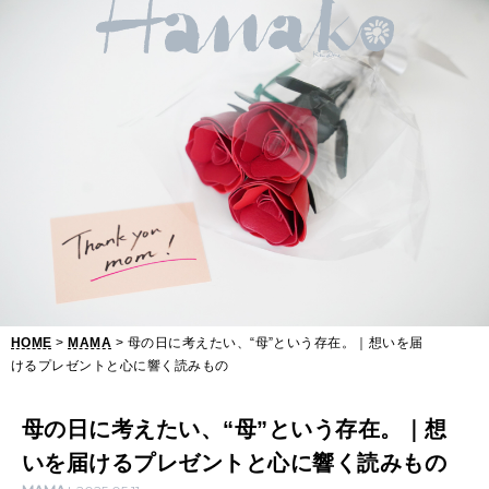
母
の
日
に
考
え
た
い
、
HOME
>
MAMA
> 母の日に考えたい、“母”という存在。｜想いを届
“
けるプレゼントと心に響く読みもの
母
母の日に考えたい、“母”という存在。｜想
”
いを届けるプレゼントと心に響く読みもの
と