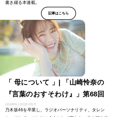
書き綴る本連載。
記事はこちら
「 母について 」| 「山崎怜奈の
『言葉のおすそわけ』」第68回
LEARN | 2025.05.11
乃木坂46を卒業し、ラジオパーソナリティ、タレン