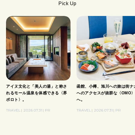
Pick Up
アイヌ文化と「美人の湯」と称さ
函館、小樽、旭川への旅は街ナ
れるモール温泉を体感できる〈界
へのアクセスが抜群な〈OMO
ポロト〉。
へ。
TRAVEL
2026.07.31
PR
TRAVEL
2026.07.31
PR