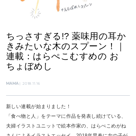
LEARN
算命学がわかる今月のあなた
知る、考える
ちっさすぎる!? 薬味用の耳か
MAMA
ママもいろいろ
きみたいな木のスプーン！｜
連載：はらぺこむすめの お
ちょぼめし
SUSTAINABLE
わたしができること
MAMA
2018.11.16
CULTURE
自分を耕す
新しい連載が始まりました！
「食べ物と人」をテーマに作品を発表し続けている、
夫婦イラストユニットで絵本作家の、はらぺこめがね
WORK&MONEY
いい人生って？
さんによるイラストエッセイ。2018年早春に女の子が