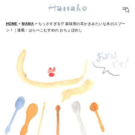
FOOD
HOME
>
MAMA
> ちっさすぎる!? 薬味用の耳かきみたいな木のスプー
おいしい
ン！｜連載：はらぺこむすめの おちょぼめし
TRAVEL
どこ行く？
FORTUNE
明日のわたし
[12星座別] Weekly Holoscope
HEALTH
[12星座別] Monthly Love Holoscope
自分にやさしく
女神まり愛のタロットメッセージ