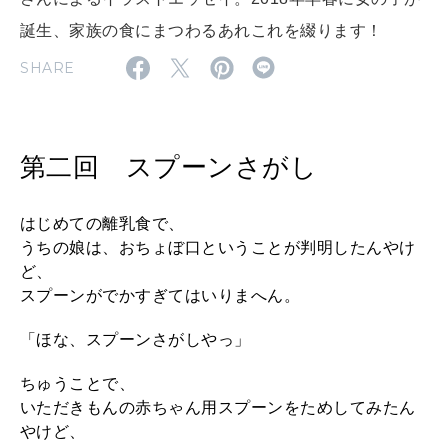
誕生、家族の食にまつわるあれこれを綴ります！
SHARE
MAGAZINE
特集
2026年9月号「北海道 おいしく遊ぶ、夏のご褒美旅。」
第二回 スプーンさがし
2026年8月号『お茶の時間です。』
はじめての離乳食で、
MAGAZINE
MOOK
2026年7月号「鎌倉 ローカルが 教えてくれた 本当の歩き方。」
うちの娘は、おちょぼ口ということが判明したんやけ
ど、
2026年6月号「大銀座 トレンドが生まれる 新しい一流店へ。」
スプーンがでかすぎてはいりまへん。
FOLLOW US!
2026年5月号「“大好き”に出会いに。韓国」
「ほな、スプーンさがしやっ」
2026年4月号「未来をつくる、学びの教科書。」
ちゅうことで、
いただきもんの赤ちゃん用スプーンをためしてみたん
2026年3月号「スイーツ予想図 2026」
やけど、