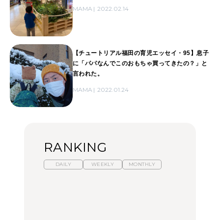
MAMA
2022.02.14
【チュートリアル福田の育児エッセイ・95】息子
に「パパなんでこのおもちゃ買ってきたの？」と
言われた。
MAMA
2022.01.24
RANKING
DAILY
WEEKLY
MONTHLY
【2026年夏】マリーアン
暑いから食べたくなる。
「来たぞ、トイトレ」|
トワネット展が話題！ 東
わざわざ行きたいラーメ
弘中綾香の「純度
京、横浜、京都でおすす
ン13選｜プロが選ぶベス
100%」～第141回～