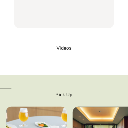
トビール」で乾杯！｜料
トビール」で乾杯！｜料
辺、みなとみらい、横浜
理家・長谷川あかりさん
理家・長谷川あかりさん
中華街、和食、洋食ほか
の気取らないおもてな
の気取らないおもてな
FOOD | PR
FOOD | PR
FOOD
し。
し。
Videos
Pick Up