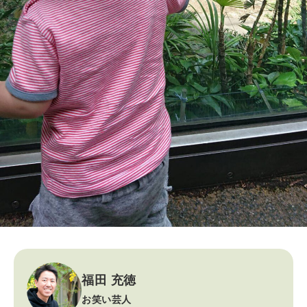
福田 充徳
お笑い芸人