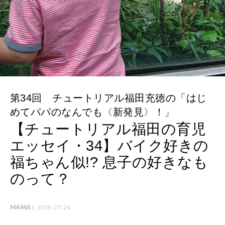
LEARN
算命学がわかる今月のあなた
知る、考える
MAMA
ママもいろいろ
第34回 チュートリアル福田充徳の「はじ
SUSTAINABLE
めてパパのなんでも〈新発見〉！」
わたしができること
【チュートリアル福田の育児
エッセイ・34】バイク好きの
CULTURE
福ちゃん似!? 息子の好きなも
自分を耕す
のって？
WORK&MONEY
MAMA
2019.07.24
いい人生って？