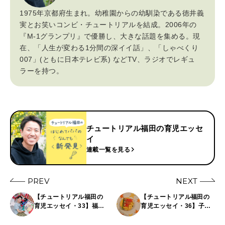
1975年京都府生まれ。幼稚園からの幼馴染である徳井義
実とお笑いコンビ・チュートリアルを結成。2006年の
『M-1グランプリ』で優勝し、大きな話題を集める。現
在、「人生が変わる1分間の深イイ話」、「しゃべくり
007」(ともに日本テレビ系) などTV、ラジオでレギュ
ラーを持つ。
チュートリアル福田の育児エッセ
イ
連載一覧を見る
PREV
NEXT
【チュートリアル福田の
【チュートリアル福田の
育児エッセイ・33】福
育児エッセイ・36】子育
ちゃん、息子へのしかり
てを楽しいと思うにはコ
方、怒り方で悩む。
ツがある。