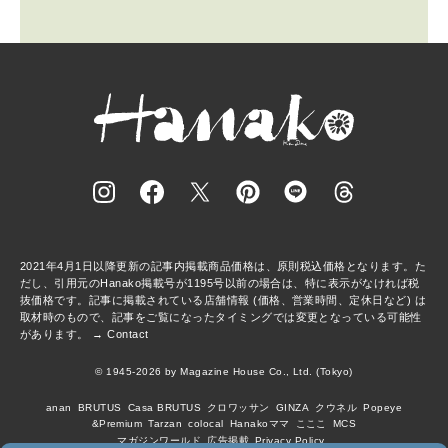
2021年4月1日以降更新の記事内掲載商品価格は、原則税込価格となります。た
だし、引用元のHanako掲載号が1195号以前の場合は、特に表示がなければ税
抜価格です。記事に掲載されている店舗情報 (価格、営業時間、定休日など) は
取材時のもので、記事をご覧になったタイミングでは変更となっている可能性
があります。 →
Contact
© 1945-2026 by Magazine House Co., Ltd. (Tokyo)
anan
BRUTUS
Casa BRUTUS
クロワッサン
GINZA
クウネル
Popeye
&Premium
Tarzan
colocal
Hanakoママ
こここ
MCS
マガジンワールド
広告掲載
Privacy Policy