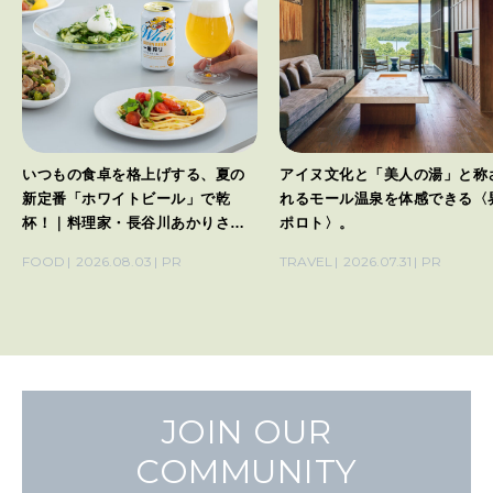
いつもの食卓を格上げする、夏の
アイヌ文化と「美人の湯」と称
新定番「ホワイトビール」で乾
れるモール温泉を体感できる〈
杯！｜料理家・長谷川あかりさん
ポロト〉。
の気取らないおもてなし。
FOOD
2026.08.03
PR
TRAVEL
2026.07.31
PR
JOIN OUR
COMMUNITY