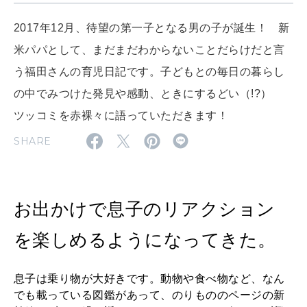
2017年12月、待望の第一子となる男の子が誕生！ 新
MAGAZINE
米パパとして、まだまだわからないことだらけだと言
特集
う福田さんの育児日記です。子どもとの毎日の暮らし
2026年9月号「北海道 おいしく遊ぶ、夏のご褒美旅。」
の中でみつけた発見や感動、ときにするどい（!?）
ツッコミを赤裸々に語っていただきます！
2026年8月号『お茶の時間です。』
SHARE
MAGAZINE
MOOK
2026年7月号「鎌倉 ローカルが 教えてくれた 本当の歩き方。」
2026年6月号「大銀座 トレンドが生まれる 新しい一流店へ。」
お出かけで息子のリアクション
FOLLOW US!
2026年5月号「“大好き”に出会いに。韓国」
を楽しめるようになってきた。
2026年4月号「未来をつくる、学びの教科書。」
息子は乗り物が大好きです。動物や食べ物など、なん
2026年3月号「スイーツ予想図 2026」
でも載っている図鑑があって、のりもののページの新