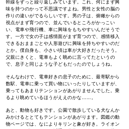
幹線をずっと繰り返しみています。これ、何にまず興
2026年2月号「良運を掴む 新・開運術。」
味を持つのかって不思議ですよね。男性と女性の脳の
作りの違いがでるらしいです。男の子は、俯瞰からの
2026年1月号「猫がいれば、幸せ」
視点がまず育つので、並んでいるところがかっこい
い、電車や飛行機、車に興味をもちやすいんだそうで
2025年12月号「お酒の新常識。」
す。一方で女の子は感情面がまず育つので、感情移入
できるおままごとや人形遊びに興味を持ちやすいのだ
とか。僕自身も、小さい頃は車が大好きだったそう。
父親にきくと、電車もよく眺めに言ってたというの
で、息子と同じような子どもだったのでしょうね。
そんなわけで、電車好きの息子のために、最寄駅から
数駅、電車に乗って買い物にいったりしていますが、
乗ってもあまりテンションがあがりませんでした。乗
るより眺めているほうがええのかな……。
あと、動物も好きです。公園で散歩している犬なんか
みかけるととてもテンションがあがります。図鑑の動
物ページでは、なによりキリンと象が好き。ライオン