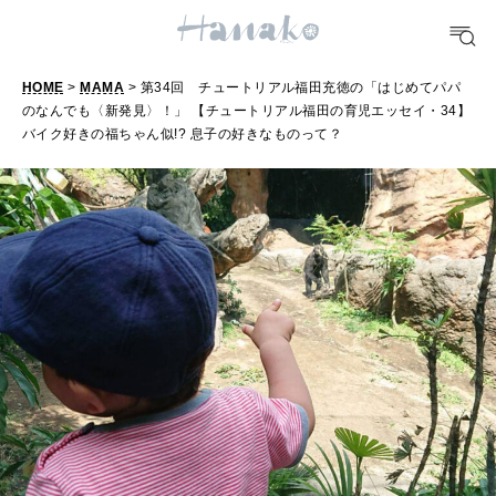
FOOD
おいしい
HOME
>
MAMA
> 第34回 チュートリアル福田充徳の「はじめてパパ
のなんでも〈新発見〉！」 【チュートリアル福田の育児エッセイ・34】
バイク好きの福ちゃん似!? 息子の好きなものって？
TRAVEL
どこ行く？
FORTUNE
明日のわたし
[12星座別] Weekly Holoscope
HEALTH
[12星座別] Monthly Love Holoscope
自分にやさしく
女神まり愛のタロットメッセージ