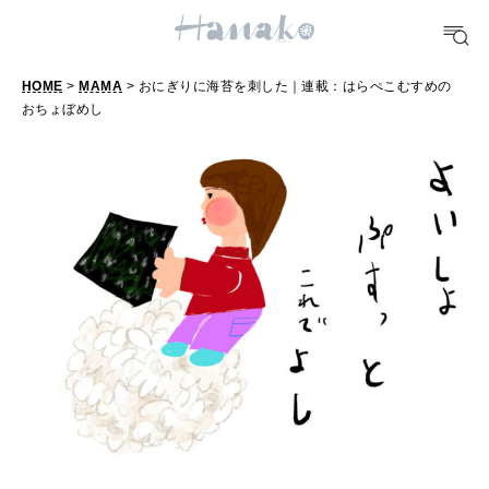
10 CATEGORIES
HOME
>
MAMA
> おにぎりに海苔を刺した｜連載：はらぺこむすめの
おちょぼめし
FOOD
おいしい
TRAVEL
どこ行く？
FORTUNE
明日のわたし
[12星座別] Weekly Holoscope
HEALTH
[12星座別] Monthly Love Holoscope
自分にやさしく