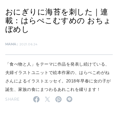
女神まり愛のタロットメッセージ
おにぎりに海苔を刺した｜連
載：はらぺこむすめの おちょ
LEARN
算命学がわかる今月のあなた
知る、考える
ぼめし
MAMA
2021.06.24
MAMA
ママもいろいろ
「食べ物と人」をテーマに作品を発表し続けている、
SUSTAINABLE
夫婦イラストユニットで絵本作家の、はらぺこめがね
わたしができること
さんによるイラストエッセイ。2018年早春に女の子が
誕生、家族の食にまつわるあれこれを綴ります！
CULTURE
SHARE
自分を耕す