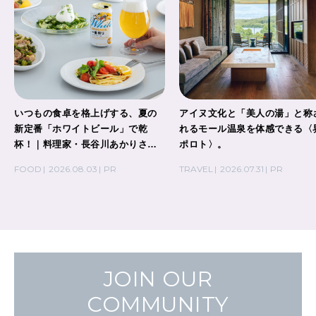
いつもの食卓を格上げする、夏の
アイヌ文化と「美人の湯」と称
新定番「ホワイトビール」で乾
れるモール温泉を体感できる〈
杯！｜料理家・長谷川あかりさん
ポロト〉。
の気取らないおもてなし。
FOOD
2026.08.03
PR
TRAVEL
2026.07.31
PR
JOIN OUR
COMMUNITY