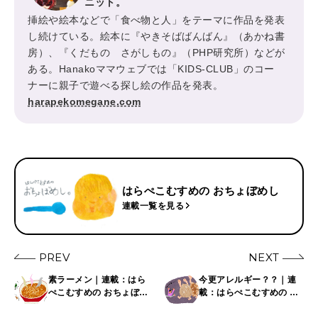
ニット。
挿絵や絵本などで「食べ物と人」をテーマに作品を発表
し続けている。絵本に『やきそばばんばん』（あかね書
房）、『くだもの さがしもの』（PHP研究所）などが
ある。Hanakoママウェブでは「KIDS-CLUB」のコー
ナーに親子で遊べる探し絵の作品を発表。
harapekomegane.com
はらぺこむすめの おちょぼめし
連載一覧を見る
PREV
NEXT
素ラーメン｜連載：はら
今更アレルギー？？｜連
ぺこむすめの おちょぼめ
載：はらぺこむすめの お
し
ちょぼめし