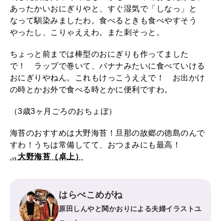
あったかいおにぎりやと、すぐ湿気で「しなっ」と
2026年3月号「スイーツ予想図 2026」
なって馴染みましたわ。食べるときも食べやすそう
やったし、こりゃええわ。また刺そっと。
2026年2月号「良運を掴む 新・開運術。」
ちょっと前までは棒型のおにぎりも作ってました
2026年1月号「猫がいれば、幸せ」
で！ ラップで巻いて、バナナみたいに食べていける
おにぎりやねん。これもけっこうええで！ お出かけ
2025年12月号「お酒の新常識。」
の時とかお外で食べる時とかに便利ですわ。
（3歳3ヶ月ごろのおちょぼ）
海苔のおすすめは大野海苔！旦那の故郷の徳島のんで
すわ！うちは常備してて、おつまみにも最高！
→大野海苔（卓上）
はらぺこめがね
原田しんやと関かおりによる夫婦イラストユ