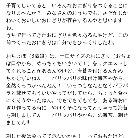
子育てしいてると、いろんなおにぎりをつくることに
WORK&MONEY
なりまへんか？ みなさんのおうちでも、さぞかしか
いい人生って？
わいくおいしいおにぎりが存在するんやと思います
わ。
うちで作ってきたおにぎりも色々あるんやけど、この
MAGAZINE
前つくったおにぎりは自分でもびっくりしたわ。
特集
おちょぼ（3歳娘）は、一口サイズのおにぎり（おちょ
2026年9月号「北海道 おいしく遊ぶ、夏のご褒美旅。」
ぼ口やから、めっちゃちいさいで！）をリクエストし
てくれることがあるんやけど、海苔を付けるんがめ
2026年8月号『お茶の時間です。』
ちゃむずいねん！ パリッパリの味付け海苔やから、
全然くっつかへんねん！ いっつもなんとなくパラパ
MAGAZINE
MOOK
2026年7月号「鎌倉 ローカルが 教えてくれた 本当の歩き方。」
ラと載せてもういいやってだしてたら、ちょっと食べ
にくそうやったねん。でもでもでもでも、ある時おに
2026年6月号「大銀座 トレンドが生まれる 新しい一流店へ。」
ぎり作ってる時に、やけくそになってとりゃって海苔
を刺しましてん！ パリッパリやからこの海苔、刺せ
FOLLOW US!
2026年5月号「“大好き”に出会いに。韓国」
ましてん!!
2026年4月号「未来をつくる、学びの教科書。」
刺した後は尖ってて危ないかも！ っておもたけど、