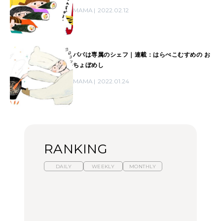
MAMA
2022.02.12
パパは専属のシェフ｜連載：はらぺこむすめの お
ちょぼめし
MAMA
2022.01.24
RANKING
DAILY
WEEKLY
MONTHLY
【福島】わざわざ食べに
暑いから食べたくなる。
「来たぞ、トイトレ」|
行きたいご当地グルメ23
わざわざ行きたいラーメ
弘中綾香の「純度
選｜ラーメン、餃子、そ
ン13選｜プロが選ぶベス
100%」～第141回～