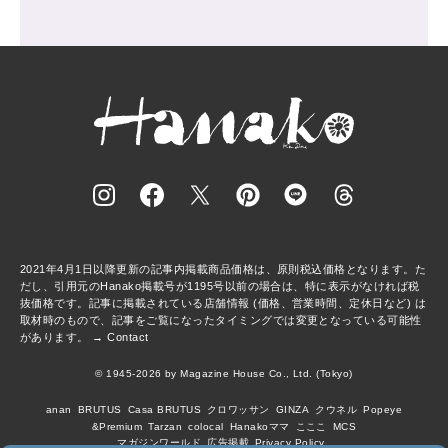
2021年4月1日以降更新の記事内掲載商品価格は、原則税込価格となります。た
だし、引用元のHanako掲載号が1195号以前の場合は、特に表示がなければ税
抜価格です。記事に掲載されている店舗情報 (価格、営業時間、定休日など) は
取材時のもので、記事をご覧になったタイミングでは変更となっている可能性
があります。 →
Contact
© 1945-2026 by Magazine House Co., Ltd. (Tokyo)
anan
BRUTUS
Casa BRUTUS
クロワッサン
GINZA
クウネル
Popeye
&Premium
Tarzan
colocal
Hanakoママ
こここ
MCS
マガジンワールド
広告掲載
Privacy Policy