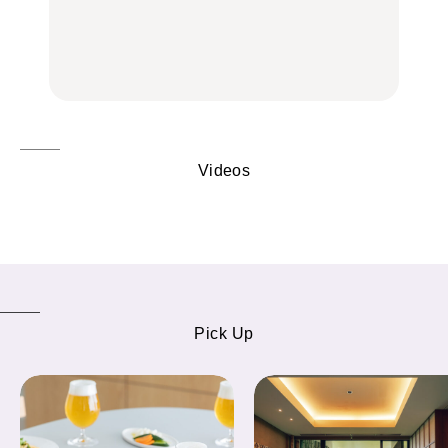
トビール」で乾杯！｜料
辺、みなとみらい、横浜
名店3選
理家・長谷川あかりさん
中華街、和食、洋食ほか
の気取らないおもてな
FOOD
FOOD | PR
FOOD
し。
Videos
Pick Up