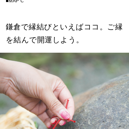
■MAP C
鎌倉で縁結びといえばココ。ご縁
を結んで開運しよう。