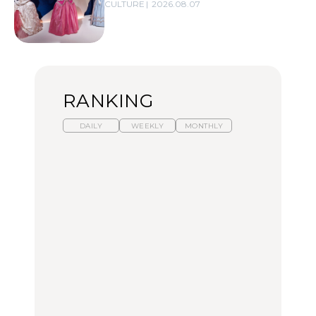
CULTURE
2026.08.07
RANKING
DAILY
WEEKLY
MONTHLY
暑いから食べたくなる。
【東京近郊】日帰りひと
「来たぞ、トイトレ」|
わざわざ行きたいラーメ
り旅スポット5選｜館
弘中綾香の「純度
ン13選｜プロが選ぶベス
山、前橋、日光など
100%」～第141回～
ト3、大井町の人気店、
ご当地ラーメン
TRAVEL
LEARN
FOOD
【福島】わざわざ食べに
【東京近郊】日帰りひと
【あんこ】一度は食べた
行きたいご当地グルメ23
り旅スポット5選｜館
い名店13選｜どら焼き・
選｜ラーメン、餃子、そ
山、前橋、日光など
おはぎほか
ばほか
FOOD
TRAVEL
FOOD