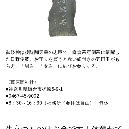
御祭神は後醍醐天皇の忠臣で、鎌倉幕府倒幕に暗躍し
た日野俊卿。お守りを買うと赤い紐付きの五円玉がも
らえ、「男岩」「女岩」に結びお参りする。
〈葛原岡神社〉
■神奈川県鎌倉市梶原5-9-1
■0467-45-9002
■8：30～16：30（社務所／参拝は自由） 無休
先立つものはお金です！休憩がて