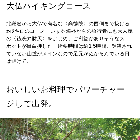
FOLLOW US!
2026年5月号「“大好き”に出会いに。韓国」
大仏ハイキングコース
2026年4月号「未来をつくる、学びの教科書。」
北鎌倉から大仏で有名な〈高徳院〉の西側まで抜ける
約3キロのコース。いまや海外からの旅行者にも大人気
2026年3月号「スイーツ予想図 2026」
の〈銭洗弁財天〉をはじめ、ご利益がありそうなス
ポットが目白押しだ。所要時間は約1.5時間。舗装され
2026年2月号「良運を掴む 新・開運術。」
ていない山道がメインなので足元がぬかるんでいる日
は避けて。
2026年1月号「猫がいれば、幸せ」
2025年12月号「お酒の新常識。」
おいしいお料理でパワーチャー
ジして出発。