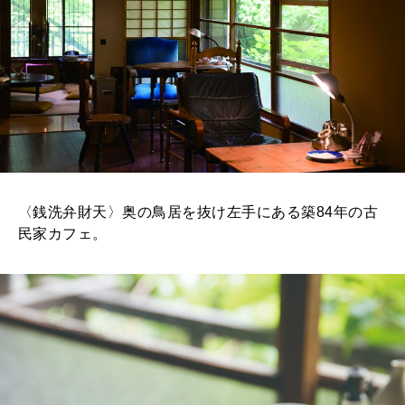
〈銭洗弁財天〉奥の鳥居を抜け左手にある築84年の古
民家カフェ。