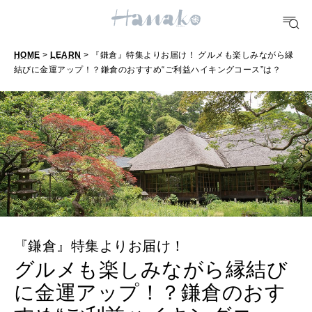
[12星座別] Weekly Holoscope
HEALTH
[12星座別] Monthly Love Holoscope
自分にやさしく
HOME
>
LEARN
> 『鎌倉』特集よりお届け！ グルメも楽しみながら縁
結びに金運アップ！？鎌倉のおすすめ“ご利益ハイキングコース”は？
女神まり愛のタロットメッセージ
LEARN
算命学がわかる今月のあなた
知る、考える
MAMA
ママもいろいろ
SUSTAINABLE
『鎌倉』特集よりお届け！
わたしができること
グルメも楽しみながら縁結び
に金運アップ！？鎌倉のおす