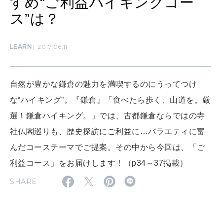
すめ“ご利益ハイキングコー
CULTURE
自分を耕す
ス”は？
LEARN
2017.06.11
WORK&MONEY
いい人生って？
自然が豊かな鎌倉の魅力を満喫するのにうってつけ
MAGAZINE
な“ハイキング”。『鎌倉』「食べたら歩く、山道を。厳
特集
選！鎌倉ハイキング。」では、古都鎌倉ならではの寺
2026年9月号「北海道 おいしく遊ぶ、夏のご褒美旅。」
社仏閣巡りも、歴史探訪にご利益に…バラエティに富
んだコーステーマでご提案。その中から今回は、「ご
2026年8月号『お茶の時間です。』
利益コース」をお届けします！（p34～37掲載）
MAGAZINE
MOOK
2026年7月号「鎌倉 ローカルが 教えてくれた 本当の歩き方。」
SHARE
2026年6月号「大銀座 トレンドが生まれる 新しい一流店へ。」