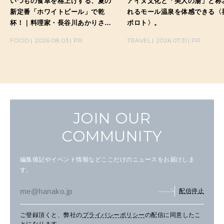
いつもの食卓を格上げする、夏の
アイヌ文化と「美人の湯」と称
新定番「ホワイトビール」で乾
れるモール温泉を体感できる〈
杯！｜料理家・長谷川あかりさん
ポロト〉。
の気取らないおもてなし。
FOOD
2026.08.03
PR
TRAVEL
2026.07.31
PR
JOIN OUR
COMMUNITY
編集後記やイベント情報などここだけのニュースをお届けしま
す。
配信停止
ご登録頂くと、弊社の
プライバシーポリシー
の配信に同意したこ
とになります。