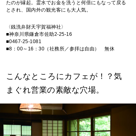
たのが縁起。霊水でお金を洗うと何倍にもなって戻る
とされ、国内外の観光客にも大人気。
〈銭洗弁財天宇賀福神社〉
■神奈川県鎌倉市佐助2-25-16
■0467-25-1081
■8：00～16：30（社務所／参拝は自由） 無休
こんなところにカフェが！？気
まぐれ営業の素敵な穴場。