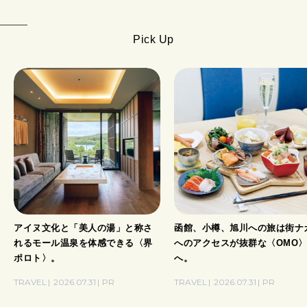
Pick Up
アイヌ文化と「美人の湯」と称さ
函館、小樽、旭川への旅は街ナ
れるモール温泉を体感できる〈界
へのアクセスが抜群な〈OMO
ポロト〉。
へ。
TRAVEL
2026.07.31
PR
TRAVEL
2026.07.31
PR