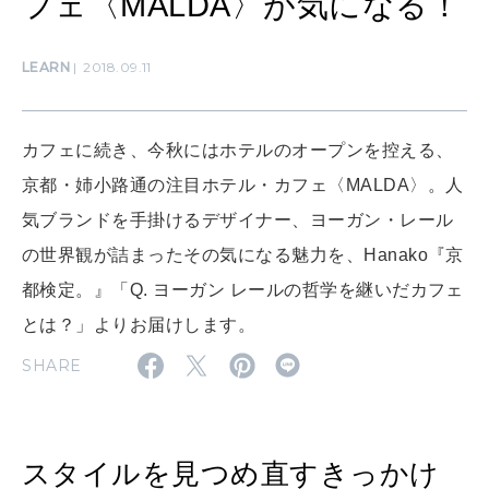
フェ〈MALDA〉が気になる！
CULTURE
LEARN
2018.09.11
自分を耕す
カフェに続き、今秋にはホテルのオープンを控える、
WORK&MONEY
京都・姉小路通の注目ホテル・カフェ〈MALDA〉。人
いい人生って？
気ブランドを手掛けるデザイナー、ヨーガン・レール
の世界観が詰まったその気になる魅力を、Hanako『京
MAGAZINE
都検定。』「Q. ヨーガン レールの哲学を継いだカフェ
特集
とは？」よりお届けします。
2026年9月号「北海道 おいしく遊ぶ、夏のご褒美旅。」
SHARE
2026年8月号『お茶の時間です。』
MAGAZINE
MOOK
2026年7月号「鎌倉 ローカルが 教えてくれた 本当の歩き方。」
スタイルを見つめ直すきっかけ