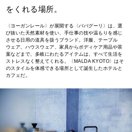
2026年6月号「大銀座 トレンドが生まれる 新しい一流店へ。」
をくれる場所。
FOLLOW US!
2026年5月号「“大好き”に出会いに。韓国」
〈ヨーガンレール〉が展開する〈ババグーリ〉は、選
2026年4月号「未来をつくる、学びの教科書。」
び抜いた天然素材を使い、手仕事の技や温もりを感じ
させる日用の道具を扱うブランド。洋服、テーブル
2026年3月号「スイーツ予想図 2026」
ウェア、ハウスウェア、家具からボディケア用品や茶
葉などまで、多岐にわたるアイテムは、すべて生活を
ストレスなく整えてくれる。〈MALDA KYOTO〉はそ
2026年2月号「良運を掴む 新・開運術。」
のスタイルを体感できる場所として誕生したホテルと
カフェだ。
2026年1月号「猫がいれば、幸せ」
2025年12月号「お酒の新常識。」