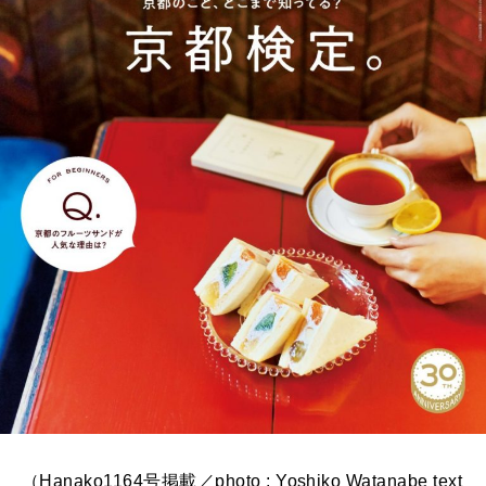
（Hanako1164号掲載／photo : Yoshiko Watanabe text