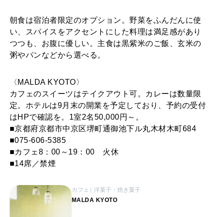
朝食は宿泊者限定のオプション。野菜をふんだんに使
い、スパイスをアクセントにした料理は満足感があり
つつも、お腹に優しい。主食は黒紫米のご飯、玄米の
粥やパンなどから選べる。
〈MALDA KYOTO〉
カフェのスイーツはテイクアウト可。カレーは数量限
定。ホテルは9月末の開業を予定しており、予約の受付
はHPで確認を。1室2名50,000円～。
■京都府京都市中京区堺町通御池下ル丸木材木町684
■075-606-5385
■カフェ8：00～19：00 火休
■14席／禁煙
カフェ
洋菓子・焼き菓子
MALDA KYOTO