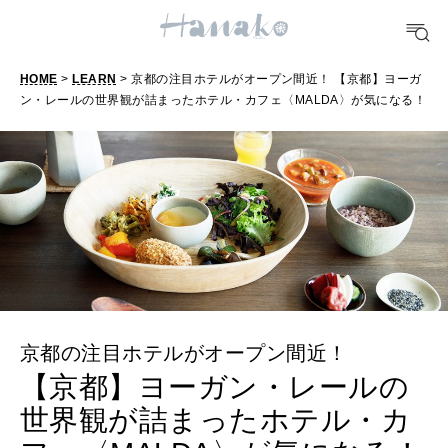
明日のわたし
[12星座別] Weekly Holoscope
HOME
>
LEARN
> 京都の注目ホテルがオープン間近！ 【京都】ヨーガ
HEALTH
ン・レールの世界観が詰まったホテル・カフェ〈MALDA〉が気になる！
[12星座別] Monthly Love Holoscope
自分にやさしく
女神まり愛のタロットメッセージ
LEARN
算命学がわかる今月のあなた
知る、考える
MAMA
ママもいろいろ
京都の注目ホテルがオープン間近！
【京都】ヨーガン・レールの
SUSTAINABLE
世界観が詰まったホテル・カ
わたしができること