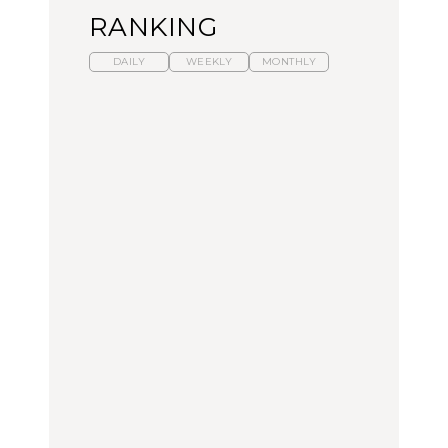
RANKING
DAILY
WEEKLY
MONTHLY
暑いから食べたくなる。
「来たぞ、トイトレ」|
「来たぞ、トイトレ」|
わざわざ行きたいラーメ
弘中綾香の「純度
弘中綾香の「純度
ン13選｜プロが選ぶベス
100%」～第141回～
100%」～第141回～
ト3、大井町の人気店、
ご当地ラーメン
LEARN
LEARN
FOOD
No.1259『北海道 おいし
No.1259『北海道 おいし
【あんこ】一度は食べた
く遊ぶ、夏のご褒美
く遊ぶ、夏のご褒美
い名店13選｜どら焼き・
旅。』
旅。』
おはぎほか
FOOD
いつもの食卓を格上げす
暑いから食べたくなる。
「来たぞ、トイトレ」|
る、夏の新定番「ホワイ
わざわざ行きたいラーメ
弘中綾香の「純度
トビール」で乾杯！｜料
ン13選｜プロが選ぶベス
100%」～第141回～
理家・長谷川あかりさん
ト3、大井町の人気店、
の気取らないおもてな
ご当地ラーメン
FOOD | PR
FOOD
LEARN
し。