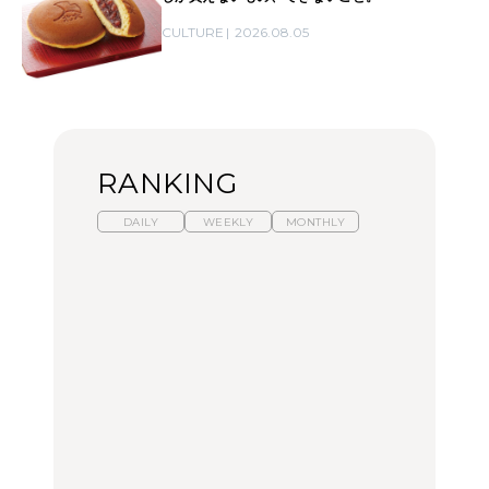
CULTURE
2026.08.05
RANKING
DAILY
WEEKLY
MONTHLY
暑いから食べたくなる。
【東京近郊】日帰りひと
「来たぞ、トイトレ」|
わざわざ行きたいラーメ
り旅スポット5選｜館
弘中綾香の「純度
ン13選｜プロが選ぶベス
山、前橋、日光など
100%」～第141回～
ト3、大井町の人気店、
ご当地ラーメン
TRAVEL
LEARN
FOOD
No.1259『北海道 おいし
No.1259『北海道 おいし
【あんこ】一度は食べた
く遊ぶ、夏のご褒美
く遊ぶ、夏のご褒美
い名店13選｜どら焼き・
旅。』
旅。』
おはぎほか