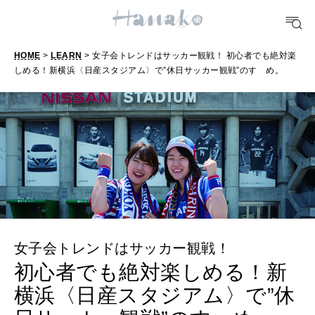
HEALTH
[12星座別] Monthly Love Holoscope
自分にやさしく
女神まり愛のタロットメッセージ
HOME
>
LEARN
> 女子会トレンドはサッカー観戦！ 初心者でも絶対楽
LEARN
しめる！新横浜〈日産スタジアム〉で”休日サッカー観戦”のすゝめ。
算命学がわかる今月のあなた
知る、考える
MAMA
ママもいろいろ
SUSTAINABLE
わたしができること
女子会トレンドはサッカー観戦！
初心者でも絶対楽しめる！新
CULTURE
横浜〈日産スタジアム〉で”休
自分を耕す