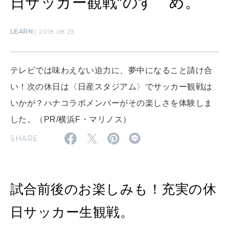
日サッカー観戦”のすゝめ。
WORK&MONEY
LEARN
2018.08.23
いい人生って？
テレビでは味わえない迫力に、夢中になること請け合
MAGAZINE
い！次の休日は〈日産スタジアム〉でサッカー観戦は
特集
いかが？ハナコラボメンバーがその楽しさを体験しま
2026年9月号「北海道 おいしく遊ぶ、夏のご褒美旅。」
した。（PR/横浜F・マリノス）
2026年8月号『お茶の時間です。』
SHARE
MAGAZINE
MOOK
2026年7月号「鎌倉 ローカルが 教えてくれた 本当の歩き方。」
試合前後のお楽しみも！充実の休
2026年6月号「大銀座 トレンドが生まれる 新しい一流店へ。」
FOLLOW US!
日サッカー生観戦。
2026年5月号「“大好き”に出会いに。韓国」