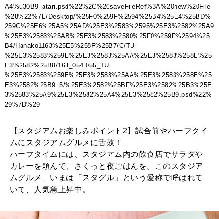
A4%u30B9_atari.psd%22%2C%20saveFileRef%3A%20new%20File
%28%22%7E/Desktop/%25F0%259F%2594%25B4%25E4%25BD%
259C%25E6%25A5%25AD%25E3%2583%2595%25E3%2582%25A9
%25E3%2583%25AB%25E3%2583%2580%25F0%259F%2594%25
B4/Hanako1163%25E5%258F%25B7/C/TU-
%25E3%2583%259E%25E3%2583%25AA%25E3%2583%258E%25
E3%2582%25B9/163_054-055_TU-
%25E3%2583%259E%25E3%2583%25AA%25E3%2583%258E%25
E3%2582%25B9_5/%25E3%2582%25BF%25E3%2582%25B3%25E
3%2583%25A9%25E3%2582%25A4%25E3%2582%25B9.psd%22%
29%7D%29
【スタジアムお楽しみポイント2】試合前やハーフタイ
ムにスタジアムグルメに舌鼓！
ハーフタイムには、スタジアム内の飲食店でサラダや
カレーを頼んで、さくっと夜ごはんを。このスタジア
ムグルメ、いまは「スタグル」という愛称で呼ばれて
いて、人気急上昇中。