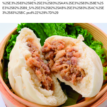
%25E3%2583%259E%25E3%2583%25AA%25E3%2583%258E%25
E3%2582%25B9_5/%25E3%2582%25AB%25E3%2583%25AC%25E
3%2583%25BC.psd%22%29%7D%29