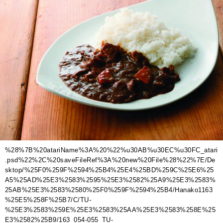
%28%7B%20atariName%3A%20%22%u30AB%u30EC%u30FC_atari
.psd%22%2C%20saveFileRef%3A%20new%20File%28%22%7E/De
sktop/%25F0%259F%2594%25B4%25E4%25BD%259C%25E6%25
A5%25AD%25E3%2583%2595%25E3%2582%25A9%25E3%2583%
25AB%25E3%2583%2580%25F0%259F%2594%25B4/Hanako1163
%25E5%258F%25B7/C/TU-
%25E3%2583%259E%25E3%2583%25AA%25E3%2583%258E%25
E3%2582%25B9/163_054-055_TU-