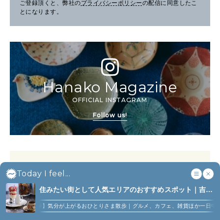
ご登録頂くと、弊社の
プライバシーポリシー
の配信に同意したこ
とになります。
Hanako Magazine
OFFICIAL INSTAGRAM
Follow us!
Today I feel...
Hanako Magazine
住みたい街として人気エリアのおすすめスポット｜吉祥
最新号
寺、西荻窪、代々木上原、下北沢ほか (6)
寺】気分が上がるおひとりさま散歩｜グルメ、カフェ、雑貨ほか一日中楽しめるスポッ