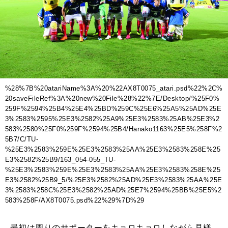
%28%7B%20atariName%3A%20%22AX8T0075_atari.psd%22%2C%
20saveFileRef%3A%20new%20File%28%22%7E/Desktop/%25F0%
259F%2594%25B4%25E4%25BD%259C%25E6%25A5%25AD%25E
3%2583%2595%25E3%2582%25A9%25E3%2583%25AB%25E3%2
583%2580%25F0%259F%2594%25B4/Hanako1163%25E5%258F%2
5B7/C/TU-
%25E3%2583%259E%25E3%2583%25AA%25E3%2583%258E%25
E3%2582%25B9/163_054-055_TU-
%25E3%2583%259E%25E3%2583%25AA%25E3%2583%258E%25
E3%2582%25B9_5/%25E3%2582%25AD%25E3%2583%25AA%25E
3%2583%258C%25E3%2582%25AD%25E7%2594%25BB%25E5%2
583%258F/AX8T0075.psd%22%29%7D%29
最初は周りのサポーターをキョロキョロしながら見様