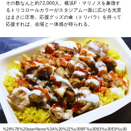
その数なんと約72,000人。横浜F・マリノスを象徴す
るトリコロールカラーがスタジアム一面に広がる光景
はまさに圧巻。応援グッズの傘（トリパラ）を持って
応援すれば、会場と一体感が得られる。
%28%7B%20atariName%3A%20%22%u30BF%u30B3%u30E9%u30