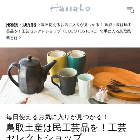
FOOD
おいしい
HOME
>
LEARN
> 毎日使えるお気に入りが見つかる！ 鳥取土産は民工
芸品を！工芸セレクトショップ〈COCOROSTORE〉で手に入る鳥取民
藝とは？
TRAVEL
どこ行く？
FORTUNE
明日のわたし
[12星座別] Weekly Holoscope
HEALTH
[12星座別] Monthly Love Holoscope
毎日使えるお気に入りが見つかる！
自分にやさしく
鳥取土産は民工芸品を！工芸
女神まり愛のタロットメッセージ
セレクトショップ