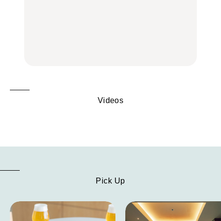
中目黒からひと駅の穴
いつもの食卓を格上げす
【2026年最新】横浜の絶
場。祐天寺の魅力10選｜
る、夏の新定番「ホワイ
品ランチ29選｜横浜駅周
グルメ、ショッピング、
トビール」で乾杯！｜料
辺、みなとみらい、横浜
古着ほか
理家・長谷川あかりさん
中華街、和食、洋食ほか
の気取らないおもてな
FOOD
FOOD | PR
FOOD
し。
Videos
Pick Up