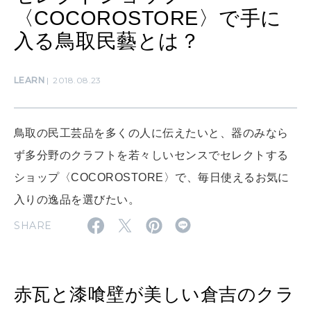
LEARN
算命学がわかる今月のあなた
〈COCOROSTORE〉で手に
知る、考える
入る鳥取民藝とは？
MAMA
LEARN
2018.08.23
ママもいろいろ
鳥取の民工芸品を多くの人に伝えたいと、器のみなら
SUSTAINABLE
ず多分野のクラフトを若々しいセンスでセレクトする
わたしができること
ショップ〈COCOROSTORE〉で、毎日使えるお気に
入りの逸品を選びたい。
CULTURE
SHARE
自分を耕す
WORK&MONEY
赤瓦と漆喰壁が美しい倉吉のクラ
いい人生って？