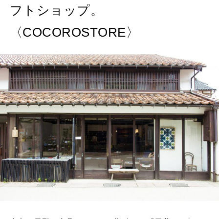
フトショップ。
MAGAZINE
〈COCOROSTORE〉
特集
2026年9月号「北海道 おいしく遊ぶ、夏のご褒美旅。」
2026年8月号『お茶の時間です。』
MAGAZINE
MOOK
2026年7月号「鎌倉 ローカルが 教えてくれた 本当の歩き方。」
2026年6月号「大銀座 トレンドが生まれる 新しい一流店へ。」
FOLLOW US!
2026年5月号「“大好き”に出会いに。韓国」
2026年4月号「未来をつくる、学びの教科書。」
2026年3月号「スイーツ予想図 2026」