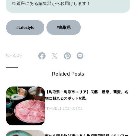
東銀座にある編集部からお届けします！
#Lifestyle
#鳥取県
SHARE
Related Posts
【鳥取県・鳥取市エリア】民藝、温泉、蕎麦。名
物に触れるスポット6選。
TRAVEL
2024.01.05
夜から朝を駆け抜ける！鳥取県智頭町〈タルマー