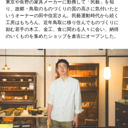
東京や長野の家具メーカーに勤務して「民藝」を知
2026年2月号「良運を掴む 新・開運術。」
り、故郷・鳥取のものづくりの質の高さに気付いたと
いうオーナーの田中信宏さん。民藝運動時代から続く
2026年1月号「猫がいれば、幸せ」
工房はもちろん、近年鳥取に移り住んでものづくりに
励む若手の木工、金工、食に関わる人々に会い、納得
2025年12月号「お酒の新常識。」
のいくものを集めたショップを倉吉にオープンした。