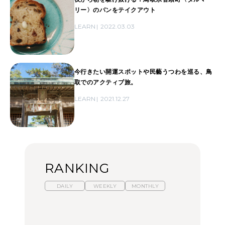
リー〉のパンをテイクアウト
LEARN
2022.03.03
今行きたい開運スポットや民藝うつわを巡る、鳥
取でのアクティブ旅。
LEARN
2021.12.27
RANKING
DAILY
WEEKLY
MONTHLY
暑いから食べたくなる。
【東京近郊】日帰りひと
「来たぞ、トイトレ」|