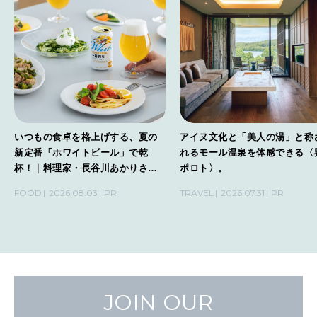
いつもの食卓を格上げする、夏の
アイヌ文化と「美人の湯」と称
新定番「ホワイトビール」で乾
れるモール温泉を体感できる〈
杯！｜料理家・長谷川あかりさん
ポロト〉。
の気取らないおもてなし。
FOOD
2026.08.03
PR
TRAVEL
2026.07.31
PR
JOIN OUR