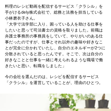
料理のレシピ動画を配信するサービス「クラシル」を
2026年9月号「北海道 おいしく遊ぶ、夏のご褒美旅。」
手がけるdely株式会社で、総務と法務を担当している
小林磨衣子さん。
2026年8月号『お茶の時間です。』
「大学で法学部に入り、困っている人を助ける仕事を
したいと思って司法書士の資格を取りました。前職は
MAGAZINE
MOOK
2026年7月号「鎌倉 ローカルが 教えてくれた 本当の歩き方。」
弁護士事務所の事務員をしていて、やりがいのある仕
事だったのですが、仕事とそれ以外の趣味や好きなこ
2026年6月号「大銀座 トレンドが生まれる 新しい一流店へ。」
とが完全に分かれていたし、自分のエネルギーが2つに
分散されていると思ったんです。そこで、次は自分の
FOLLOW US!
2026年5月号「“大好き”に出会いに。韓国」
好きなことと仕事を一緒に考えられるような職場で働
きたいと思い、転職をしました」
2026年4月号「未来をつくる、学びの教科書。」
今の会社を選んだのは、レシピを配信するサービス
2026年3月号「スイーツ予想図 2026」
「クラシル」を運営していることが、理由のひとつ。
2026年2月号「良運を掴む 新・開運術。」
2026年1月号「猫がいれば、幸せ」