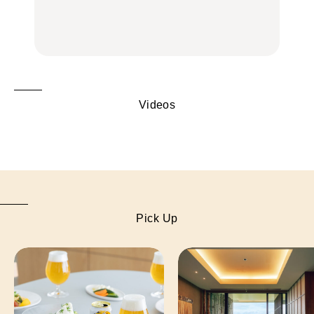
理家・長谷川あかりさん
中華街、和食、洋食ほか
の気取らないおもてな
FOOD
FOOD | PR
FOOD
し。
Videos
Pick Up