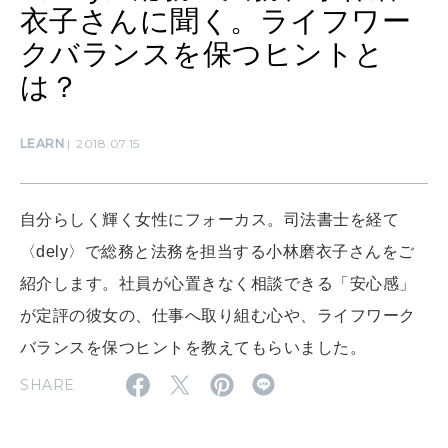
衣子さんに聞く。ライフワー
MAMA
ママもいろいろ
クバランスを保つヒントと
は？
SUSTAINABLE
わたしができること
LEARN
2018.07.15
CULTURE
自分らしく輝く女性にフォーカス。司法書士を経て
自分を耕す
〈dely〉で総務と法務を担当する小林磨衣子さんをご
紹介します。社員が心置きなく相談できる「安心感」
が定評の彼女の、仕事へ取り組む心や、ライフワーク
WORK&MONEY
いい人生って？
バランスを保つヒントを教えてもらいました。
SHARE
MAGAZINE
特集