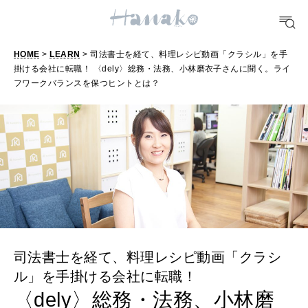
TRAVEL
HOME
>
LEARN
> 司法書士を経て、料理レシピ動画「クラシル」を手
どこ行く？
掛ける会社に転職！ 〈dely〉総務・法務、小林磨衣子さんに聞く。ライ
フワークバランスを保つヒントとは？
FORTUNE
明日のわたし
[12星座別] Weekly Holoscope
HEALTH
[12星座別] Monthly Love Holoscope
自分にやさしく
女神まり愛のタロットメッセージ
LEARN
司法書士を経て、料理レシピ動画「クラシ
算命学がわかる今月のあなた
知る、考える
ル」を手掛ける会社に転職！
〈dely〉総務・法務、小林磨