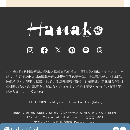
2021年4月1日以降更新の記事内掲載商品価格は、原則税込価格となります。た
だし、引用元のHanako掲載号が1195号以前の場合は、特に表示がなければ税
抜価格です。記事に掲載されている店舗情報 (価格、営業時間、定休日など) は
取材時のもので、記事をご覧になったタイミングでは変更となっている可能性
があります。 →
Contact
© 1945-2026 by Magazine House Co., Ltd. (Tokyo)
anan
BRUTUS
Casa BRUTUS
クロワッサン
GINZA
クウネル
Popeye
&Premium
Tarzan
colocal
Hanakoママ
こここ
MCS
マガジンワールド
広告掲載
Privacy Policy
Today I feel...