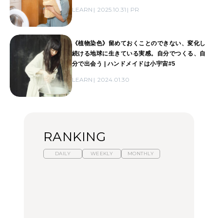
LEARN
2025.10.31
PR
《植物染色》留めておくことのできない、変化し
続ける地球に生きている実感。自分でつくる、自
分で出会う | ハンドメイドは小宇宙#5
LEARN
2024.01.30
RANKING
DAILY
WEEKLY
MONTHLY
【福島】わざわざ食べに
暑いから食べたくなる。
「来たぞ、トイトレ」|
行きたいご当地グルメ23
わざわざ行きたいラーメ
弘中綾香の「純度
選｜ラーメン、餃子、そ
ン13選｜プロが選ぶベス
100%」～第141回～
ばほか
ト3、大井町の人気店、