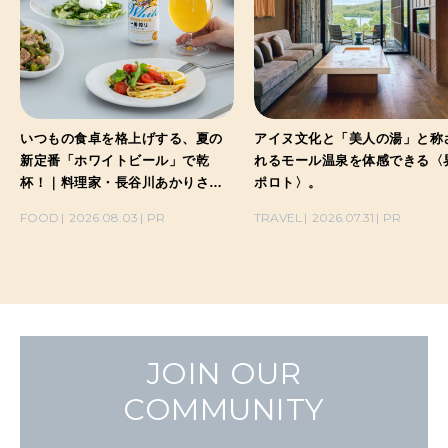
いつもの食卓を格上げする、夏の
アイヌ文化と「美人の湯」と称
新定番「ホワイトビール」で乾
れるモール温泉を体感できる〈
杯！｜料理家・長谷川あかりさん
ポロト〉。
の気取らないおもてなし。
FOOD
2026.08.03
PR
TRAVEL
2026.07.31
PR
JOIN OUR
COMMUNITY