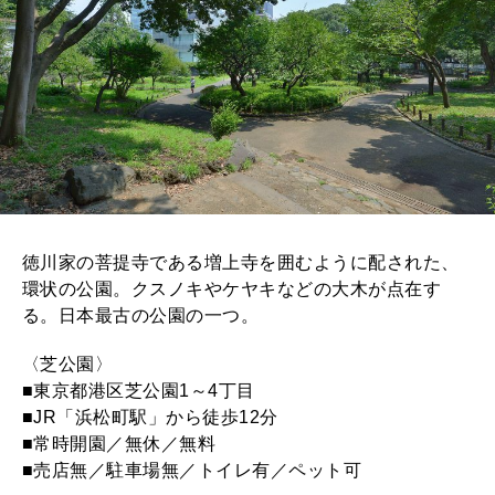
徳川家の菩提寺である増上寺を囲むように配された、
環状の公園。クスノキやケヤキなどの大木が点在す
る。日本最古の公園の一つ。
〈芝公園〉
■東京都港区芝公園1～4丁目
■JR「浜松町駅」から徒歩12分
■常時開園／無休／無料
■売店無／駐車場無／トイレ有／ペット可