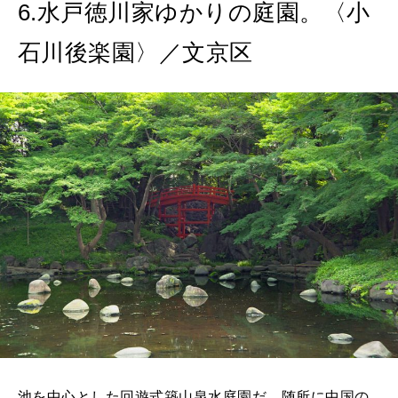
6.水戸徳川家ゆかりの庭園。〈小
石川後楽園〉／文京区
池を中心とした回遊式築山泉水庭園だ。随所に中国の