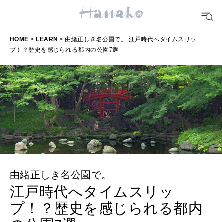
TRAVEL
どこ行く？
HOME
>
LEARN
> 由緒正しき名公園で。 江戸時代へタイムスリッ
プ！？歴史を感じられる都内の公園7選
FORTUNE
明日のわたし
[12星座別] Weekly Holoscope
HEALTH
[12星座別] Monthly Love Holoscope
自分にやさしく
女神まり愛のタロットメッセージ
LEARN
算命学がわかる今月のあなた
由緒正しき名公園で。
知る、考える
江戸時代へタイムスリッ
プ！？歴史を感じられる都内
MAMA