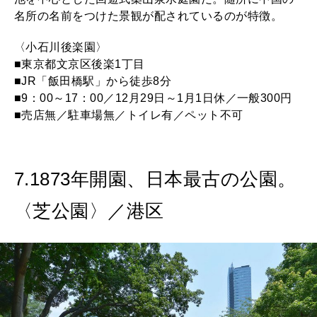
名所の名前をつけた景観が配されているのが特徴。
〈小石川後楽園〉
■東京都文京区後楽1丁目
■JR「飯田橋駅」から徒歩8分
■9：00～17：00／12月29日～1月1日休／一般300円
■売店無／駐車場無／トイレ有／ペット不可
7.1873年開園、日本最古の公園。
〈芝公園〉／港区