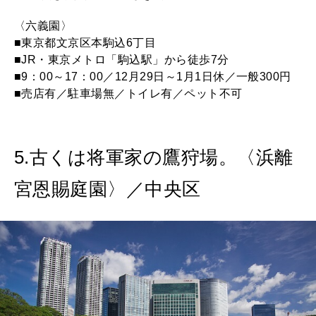
〈六義園〉
■東京都文京区本駒込6丁目
■JR・東京メトロ「駒込駅」から徒歩7分
■9：00～17：00／12月29日～1月1日休／一般300円
■売店有／駐車場無／トイレ有／ペット不可
5.古くは将軍家の鷹狩場。〈浜離
宮恩賜庭園〉／中央区