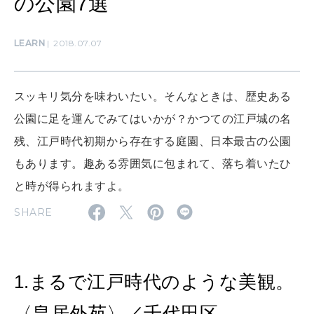
の公園7選
ママもいろいろ
LEARN
2018.07.07
SUSTAINABLE
わたしができること
スッキリ気分を味わいたい。そんなときは、歴史ある
公園に足を運んでみてはいかが？かつての江戸城の名
CULTURE
残、江戸時代初期から存在する庭園、日本最古の公園
自分を耕す
もあります。趣ある雰囲気に包まれて、落ち着いたひ
と時が得られますよ。
WORK&MONEY
SHARE
いい人生って？
MAGAZINE
1.まるで江戸時代のような美観。
特集
〈皇居外苑〉／千代田区