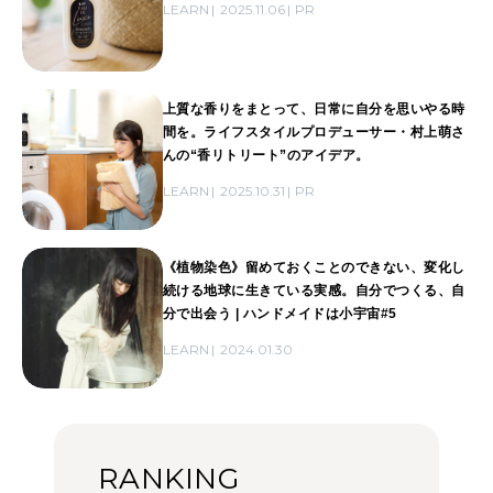
LEARN
2025.11.06
PR
上質な香りをまとって、日常に自分を思いやる時
間を。ライフスタイルプロデューサー・村上萌さ
んの“香リトリート”のアイデア。
LEARN
2025.10.31
PR
《植物染色》留めておくことのできない、変化し
続ける地球に生きている実感。自分でつくる、自
分で出会う | ハンドメイドは小宇宙#5
LEARN
2024.01.30
RANKING