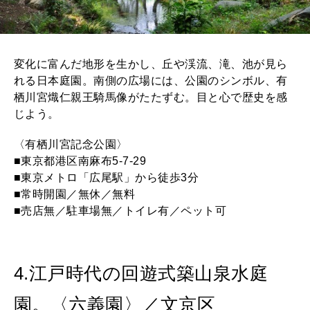
変化に富んだ地形を生かし、丘や渓流、滝、池が見ら
れる日本庭園。南側の広場には、公園のシンボル、有
栖川宮熾仁親王騎馬像がたたずむ。目と心で歴史を感
じよう。
〈有栖川宮記念公園〉
■東京都港区南麻布5-7-29
■東京メトロ「広尾駅」から徒歩3分
■常時開園／無休／無料
■売店無／駐車場無／トイレ有／ペット可
4.江戸時代の回遊式築山泉水庭
園。〈六義園〉／文京区