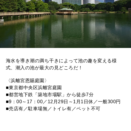
海水を導き潮の満ち干きによって池の趣を変える様
式、潮入の池が最大の見どころだ！
〈浜離宮恩賜庭園〉
■東京都中央区浜離宮庭園
■都営地下鉄「築地市場駅」から徒歩7分
■9：00～17：00／12月29日～1月1日休／一般300円
■売店有／駐車場無／トイレ有／ペット不可