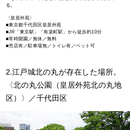
る。
〈皇居外苑〉
■東京都千代田区皇居外苑
■JR「東京駅」「有楽町駅」から徒歩約10分
■常時開園／無休／無料
■売店有／駐車場無／トイレ有／ペット可
2.江戸城北の丸が存在した場所。
〈北の丸公園（皇居外苑北の丸地
区）〉／千代田区