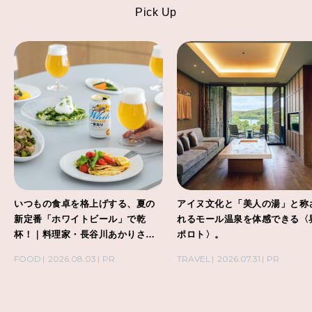
Pick Up
いつもの食卓を格上げする、夏の
アイヌ文化と「美人の湯」と称
新定番「ホワイトビール」で乾
れるモール温泉を体感できる〈
杯！｜料理家・長谷川あかりさん
ポロト〉。
の気取らないおもてなし。
FOOD
2026.08.03
PR
TRAVEL
2026.07.31
PR