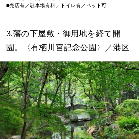
■売店有／駐車場有料／トイレ有／ペット可
3.藩の下屋敷・御用地を経て開
園。〈有栖川宮記念公園〉／港区