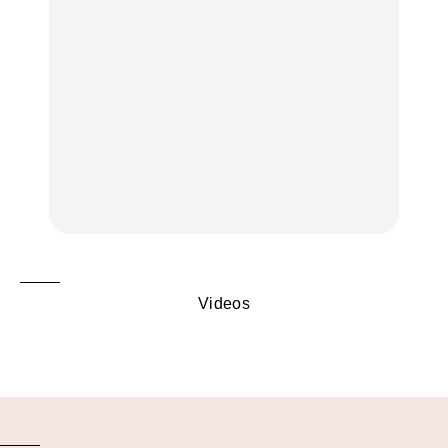
行きたいご当地グルメ23
弘中綾香の「純度
く遊ぶ、夏のご褒美
選｜ラーメン、餃子、そ
100%」～第141回～
旅。』
ばほか
LEARN
FOOD
【2026年最新】横浜の絶
【2026年最新】横浜の絶
No.1259『北海道 おいし
品ランチ29選｜横浜駅周
品ランチ29選｜横浜駅周
く遊ぶ、夏のご褒美
辺、みなとみらい、横浜
辺、みなとみらい、横浜
旅。』
中華街、和食、洋食ほか
中華街、和食、洋食ほか
FOOD
FOOD
Videos