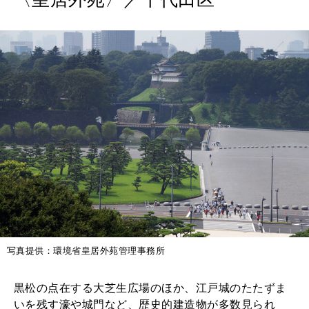
2026年9月号「北海道 おいしく遊ぶ、夏のご褒美旅。」
2026年8月号『お茶の時間です。』
MAGAZINE
MOOK
2026年7月号「鎌倉 ローカルが 教えてくれた 本当の歩き方。」
2026年6月号「大銀座 トレンドが生まれる 新しい一流店へ。」
FOLLOW US!
2026年5月号「“大好き”に出会いに。韓国」
2026年4月号「未来をつくる、学びの教科書。」
2026年3月号「スイーツ予想図 2026」
2026年2月号「良運を掴む 新・開運術。」
写真提供：環境省皇居外苑管理事務所
2026年1月号「猫がいれば、幸せ」
黒松の点在する大芝生広場のほか、江戸城のたたずま
2025年12月号「お酒の新常識。」
いを残す濠や城門など、歴史的建造物が多数見られ