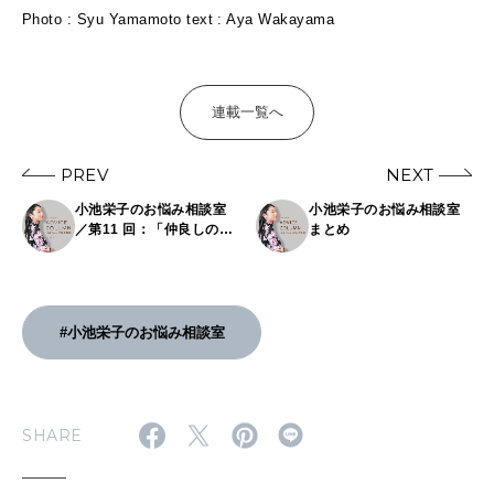
Photo : Syu Yamamoto text : Aya Wakayama
連載一覧へ
PREV
NEXT
小池栄子のお悩み相談室
小池栄子のお悩み相談室
／第11 回：「仲良しの女
まとめ
友だち３人組に変化が 。
ある1 人からLINE をブ
ロックされて、連絡を取
れない状態です」 (34
歳・広告営業)
#小池栄子のお悩み相談室
SHARE