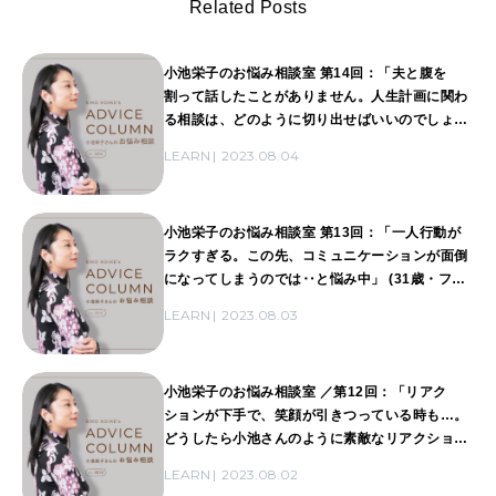
Related Posts
小池栄子のお悩み相談室 第14回：「夫と腹を
割って話したことがありません。人生計画に関わ
る相談は、どのように切り出せばいいのでしょう
か」 (30歳・社団法人事務)
LEARN
2023.08.04
小池栄子のお悩み相談室 第13回：「一人行動が
ラクすぎる。この先、コミュニケーションが面倒
になってしまうのでは‥と悩み中」 (31歳・フ
リーランス)
LEARN
2023.08.03
小池栄子のお悩み相談室 ／第12回：「リアク
ションが下手で、笑顔が引きつっている時も…。
どうしたら小池さんのように素敵なリアクション
ができる？」 (30歳・編集、ライター)
LEARN
2023.08.02