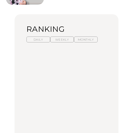
RANKING
DAILY
WEEKLY
MONTHLY
【福島】わざわざ食べに
暑いから食べたくなる。
「来たぞ、トイトレ」|
行きたいご当地グルメ23
わざわざ行きたいラーメ
弘中綾香の「純度
選｜ラーメン、餃子、そ
ン13選｜プロが選ぶベス
100%」～第141回～
ばほか
ト3、大井町の人気店、
ご当地ラーメン
FOOD
LEARN
FOOD
【東京近郊】日帰りひと
【東京近郊】日帰りひと
【あんこ】一度は食べた
り旅スポット5選｜館
り旅スポット5選｜館
い名店13選｜どら焼き・
山、前橋、日光など
山、前橋、日光など
おはぎほか
TRAVEL
TRAVEL
FOOD
【福島】わざわざ食べに
「来たぞ、トイトレ」|
「来たぞ、トイトレ」|
行きたいご当地グルメ23