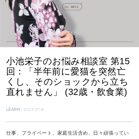
ママもいろいろ
SUSTAINABLE
わたしができること
CULTURE
小池栄子のお悩み相談室 第15
自分を耕す
回：「半年前に愛猫を突然亡
くし、そのショックから立ち
WORK&MONEY
直れません」 (32歳・飲食業)
いい人生って？
LEARN
2023.07.19
MAGAZINE
特集
仕事、プライベート、家庭生活含め、日々頑張ってい
2026年9月号「北海道 おいしく遊ぶ、夏のご褒美旅。」