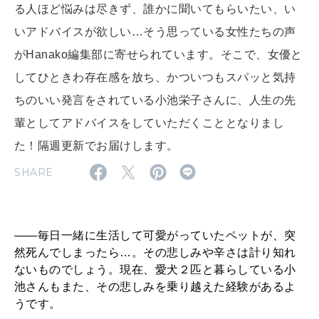
る人ほど悩みは尽きず、誰かに聞いてもらいたい、い
いアドバイスが欲しい…そう思っている女性たちの声
2026年8月号『お茶の時間です。』
がHanako編集部に寄せられています。そこで、女優と
MAGAZINE
MOOK
2026年7月号「鎌倉 ローカルが 教えてくれた 本当の歩き方。」
してひときわ存在感を放ち、かついつもスパッと気持
ちのいい発言をされている小池栄子さんに、人生の先
2026年6月号「大銀座 トレンドが生まれる 新しい一流店へ。」
輩としてアドバイスをしていただくこととなりまし
FOLLOW US!
2026年5月号「“大好き”に出会いに。韓国」
た！隔週更新でお届けします。
SHARE
2026年4月号「未来をつくる、学びの教科書。」
2026年3月号「スイーツ予想図 2026」
――毎日一緒に生活して可愛がっていたペットが、突
2026年2月号「良運を掴む 新・開運術。」
然死んでしまったら…。その悲しみや辛さは計り知れ
ないものでしょう。現在、愛犬２匹と暮らしている小
2026年1月号「猫がいれば、幸せ」
池さんもまた、その悲しみを乗り越えた経験があるよ
うです。
2025年12月号「お酒の新常識。」