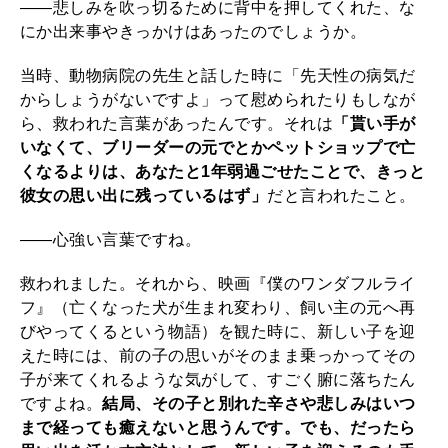
――悲しみを吹っ切るために背中を押してくれた、な
にか出来事やきっかけはあったのでしょうか。
当時、動物病院の先生と話した時に「先天性の病気だ
からしょうがないですよ」って慰められたりもしなが
ら、救われた言葉があったんです。それは
「貰い手が
いなくて、ブリーダーの元でとかペットショップで亡
くなるよりは、あなたと1年弱過ごせたことで、きっと
彼女の思い出に残っているはず」
だと言われたこと。
――心強い言葉ですね。
救われました。それから、映画『僕のワンダフルライ
フ』（亡くなった犬が生まれ変わり、飼い主の元へ再
びやってくるという物語）を観た時に、新しい子を迎
えた時には、前の子の思いがそのまま乗っかってその
子が来てくれるような気がして、すごく腑に落ちたん
ですよね。
結局、その子と別れた辛さや悲しみはいつ
まで経っても癒えないと思うんです。でも、だったら