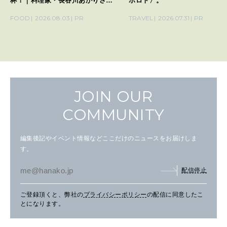
杯！｜料理家・長谷川あかりさん
ポロト〉。
の気取らないおもてなし。
FOOD
2026.08.03
PR
TRAVEL
2026.07.31
PR
JOIN OUR
COMMUNITY
編集後記やイベント情報などここだけのニュースをお届けしま
す。
配信停止
ご登録頂くと、弊社の
プライバシーポリシー
の配信に同意したこ
とになります。