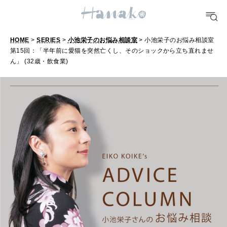
TRAVEL
どこ行く？
HOME
>
SERIES
>
小池栄子のお悩み相談室
> 小池栄子のお悩み相談室
第15回：「半年前に愛猫を突然亡くし、そのショックから立ち直れませ
ん」 (32歳・飲食業)
FORTUNE
明日のわたし
[12星座別] Weekly Holoscope
HEALTH
[12星座別] Monthly Love Holoscope
自分にやさしく
女神まり愛のタロットメッセージ
LEARN
算命学がわかる今月のあなた
知る、考える
MAMA