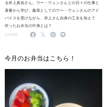
る井上真佑さん。ウー・ウェンさんとの日々の仕事と
2026年9月号「北海道 おいしく遊ぶ、夏のご褒美旅。」
著書から学び、義母としてのウー・ウェンさんのアド
バイスを受けながら、井上さん自身の工夫を加えて
2026年8月号『お茶の時間です。』
作ったお弁当の中身とは？
MAGAZINE
MOOK
2026年7月号「鎌倉 ローカルが 教えてくれた 本当の歩き方。」
SHARE
2026年6月号「大銀座 トレンドが生まれる 新しい一流店へ。」
FOLLOW US!
2026年5月号「“大好き”に出会いに。韓国」
今月のお弁当はこちら！
2026年4月号「未来をつくる、学びの教科書。」
2026年3月号「スイーツ予想図 2026」
2026年2月号「良運を掴む 新・開運術。」
2026年1月号「猫がいれば、幸せ」