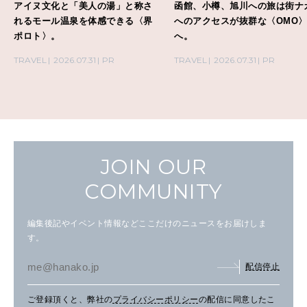
アイヌ文化と「美人の湯」と称さ
函館、小樽、旭川への旅は街ナ
れるモール温泉を体感できる〈界
へのアクセスが抜群な〈OMO
ポロト〉。
へ。
TRAVEL
2026.07.31
PR
TRAVEL
2026.07.31
PR
JOIN OUR
COMMUNITY
編集後記やイベント情報などここだけのニュースをお届けしま
す。
配信停止
ご登録頂くと、弊社の
プライバシーポリシー
の配信に同意したこ