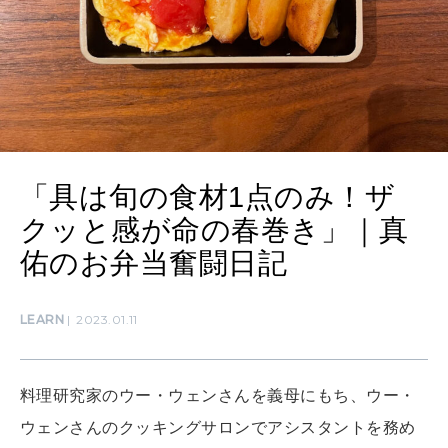
MAMA
ママもいろいろ
SUSTAINABLE
わたしができること
「具は旬の食材1点のみ！ザ
クッと感が命の春巻き」｜真
CULTURE
自分を耕す
佑のお弁当奮闘日記
LEARN
2023.01.11
WORK&MONEY
いい人生って？
料理研究家のウー・ウェンさんを義母にもち、ウー・
MAGAZINE
ウェンさんのクッキングサロンでアシスタントを務め
特集