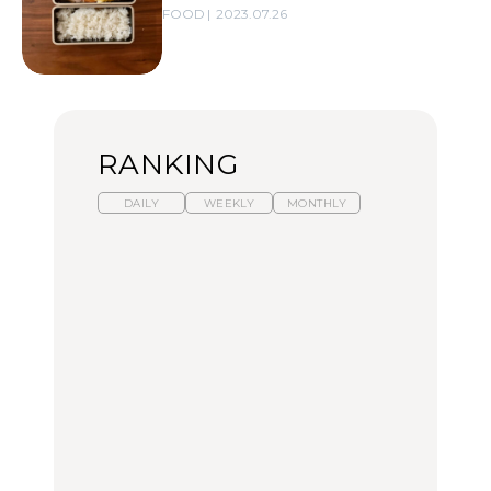
FOOD
2023.07.26
RANKING
DAILY
WEEKLY
MONTHLY
暑いから食べたくなる。
「来たぞ、トイトレ」|
「来たぞ、トイトレ」|
わざわざ行きたいラーメ
弘中綾香の「純度
弘中綾香の「純度
ン13選｜プロが選ぶベス
100%」～第141回～
100%」～第141回～
ト3、大井町の人気店、
ご当地ラーメン
LEARN
LEARN
FOOD
No.1259『北海道 おいし
No.1259『北海道 おいし
【あんこ】一度は食べた
く遊ぶ、夏のご褒美
く遊ぶ、夏のご褒美
い名店13選｜どら焼き・
旅。』
旅。』
おはぎほか