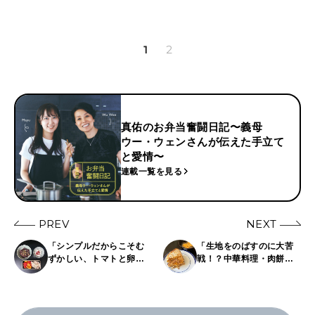
1
2
真佑のお弁当奮闘日記〜義母
ウー・ウェンさんが伝えた手立て
と愛情〜
連載一覧を見る
PREV
NEXT
「シンプルだからこそむ
「生地をのばすのに大苦
ずかしい、トマトと卵の
戦！？中華料理・肉餅
炒め物」｜真佑のお弁当
(ロービン) 」｜真佑のお
奮闘日記
弁当奮闘日記