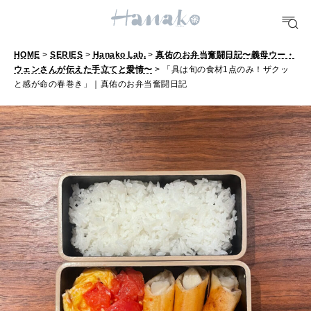
TRAVEL
HOME
>
SERIES
>
Hanako Lab.
>
真佑のお弁当奮闘日記〜義母ウー・
どこ行く？
ウェンさんが伝えた手立てと愛情〜
> 「具は旬の食材1点のみ！ザクッ
と感が命の春巻き」｜真佑のお弁当奮闘日記
FORTUNE
明日のわたし
[12星座別] Weekly Holoscope
HEALTH
[12星座別] Monthly Love Holoscope
自分にやさしく
女神まり愛のタロットメッセージ
LEARN
算命学がわかる今月のあなた
知る、考える