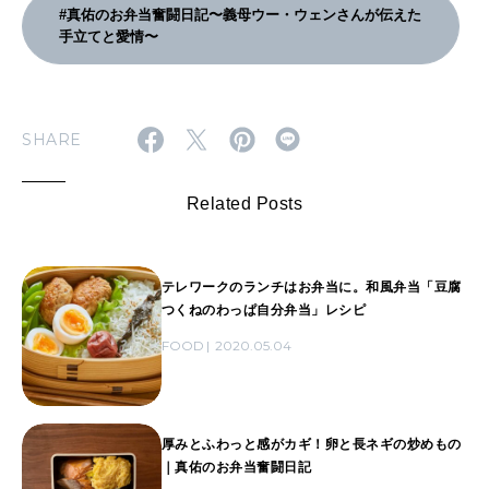
#真佑のお弁当奮闘日記〜義母ウー・ウェンさんが伝えた
手立てと愛情〜
SHARE
Related Posts
テレワークのランチはお弁当に。和風弁当「豆腐
つくねのわっぱ自分弁当」レシピ
FOOD
2020.05.04
厚みとふわっと感がカギ！卵と長ネギの炒めもの
｜真佑のお弁当奮闘日記