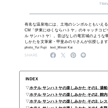
サ
TRA
ン
ハ
有名な温泉地には、土地のシンボルともいえ
ト
CM「伊東にゆくならハトヤ」のキャッチコピ
ヤ
ル サンハトヤ〉。昔ばなしの竜宮城のような
〉
しかたを文筆家・甲斐みのりさんが伝授しま
photo_Yui Fujii text_Minori Kai
の
SHARE
魅
力
7
INDEX
つ
▽
ホテル サンハトヤの楽しみかた その1. 
▽
ホテル サンハトヤの楽しみかた その2. 
▽
ホテル サンハトヤの楽しみかた その3. 