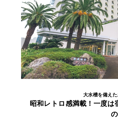
！
一
度
は
宿
泊
す
べ
き
〈
ホ
大水槽を備えた
テ
昭和レトロ感満載！一度は
ル
の