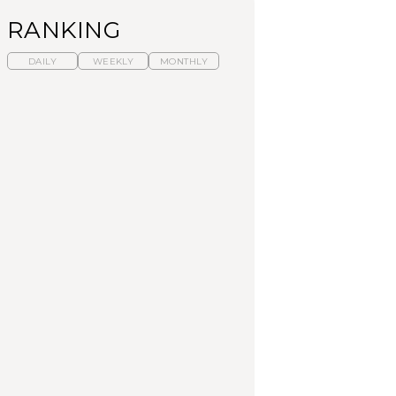
RANKING
DAILY
WEEKLY
MONTHLY
暑いから食べたくな
【東京近郊】日帰りひ
「来たぞ、トイトレ」|
る。わざわざ行きたい
とり旅スポット5選｜館
弘中綾香の「純度
ラーメン13選｜プロが
山、前橋、日光など
100%」～第141回～
選ぶベスト3、大井町の
人気店、ご当地ラーメ
TRAVEL
LEARN
FOOD
ン
【福島】わざわざ食べ
【東京近郊】日帰りひ
【あんこ】一度は食べ
に行きたいご当地グル
とり旅スポット5選｜館
たい名店13選｜どら焼
メ23選｜ラーメン、餃
山、前橋、日光など
き・おはぎほか
子、そばほか
FOOD
TRAVEL
FOOD
中目黒からひと駅の穴
No.1259『北海道 おい
「来たぞ、トイトレ」|
場。祐天寺の魅力10選
しく遊ぶ、夏のご褒美
弘中綾香の「純度
｜グルメ、ショッピン
旅。』
100%」～第141回～
グ、古着ほか