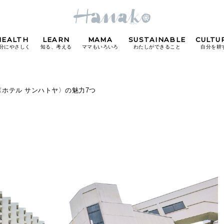
HEALTH
LEARN
MAMA
SUSTAINABLE
CULTU
分にやさしく
知る、考える
ママもいろいろ
わたしができること
自分を耕
POPULAR TAGS
ホテル サンハトヤ〉の魅力7つ
#カフェ
#朝ごはん
#開運
#東京駅
#銀座
#
り
FOLLOW US!