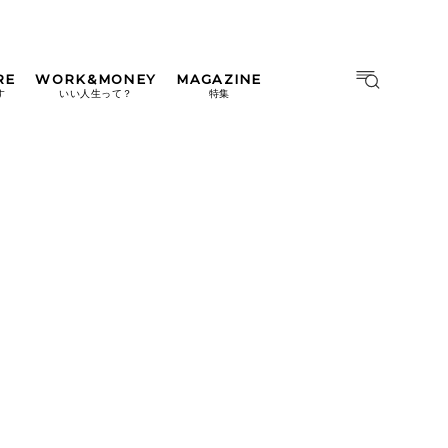
RE
WORK&MONEY
MAGAZINE
MAGAZINE
MOOK
す
いい人生って？
特集
2026年9月号「北海道 おいし
く遊ぶ、夏のご褒美旅。」
2026年8月号『お茶の時間で
す。』
日本橋
#中目黒
#吉祥寺
#横浜
2026年7月号「鎌倉 ローカル
が 教えてくれた 本当の歩き
方。」
2026年6月号「大銀座 トレン
ドが生まれる 新しい一流店
へ。」
2026年5月号「“大好き”に出
会いに。韓国」
2026年4月号「未来をつくる、