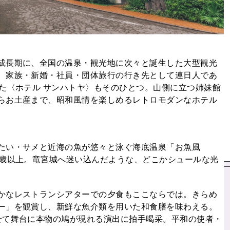
成長期に、全国の温泉・観光地に次々と誕生した大型観光
、家族・新婚・社員・団体旅行の行き先として連日人であ
た〈ホテル サンハトヤ〉もそのひとつ。山側に立つ姉妹館
らお土産まで、昭和風情を楽しめるレトロモダンなホテル
たい・サメと近海の魚が悠々と泳ぐ海底温泉「お魚風
0歳以上。竜宮城へ迷い込んだような、どこかシュールな光
かなレストランシアターでの夕食もここならでは。きらめ
ー」を観賞し、新鮮な魚介類を用いた和食膳を味わえる。
せて舞台に本物の鳩が現れる演出に拍手喝采。平和の使者・