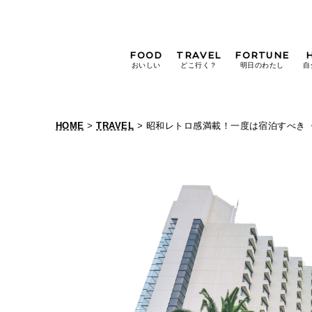
FOOD
TRAVEL
FORTUNE
おいしい
どこ行く？
明日のわたし
自
[12星座別] Weekly
Holoscope
HOME
>
TRAVEL
> 昭和レトロ感満載！一度は宿泊すべき〈
[12星座別] Monthly
昭
Holoscope
#手土産
#シュークリーム
#パン
和
女神まり愛の
タロットメッセージ
レ
#京都
[算命学] 星読みハナコの月巡
ト
ロ
感
満
載