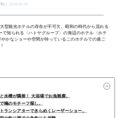
VEL
2025.01.23
る大型観光ホテルの存在が不可欠。昭和の時代から流れる
ーで知られる〈ハトヤグループ〉の海辺のホテル〈ホテ
華やかなショーや空間が待っているこのホテルでの過ご
す！
湯船と水槽が隣接！ 大浴場でお魚観察。
館内で鳩のモチーフ探し。
レストランシアターできらめくレーザーショー。