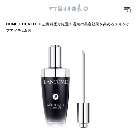
FORTUNE
HOME
>
HEALTH
> 皮膚科医が厳選！温泉の美容効果を高めるスキンケ
明日のわたし
アアイテム5選
皮
[12星座別] Weekly Holoscope
膚
HEALTH
科
[12星座別] Monthly Love Holoscope
自分にやさしく
医
女神まり愛のタロットメッセージ
が
LEARN
厳
算命学がわかる今月のあなた
知る、考える
選
！
MAMA
温
ママもいろいろ
泉
の