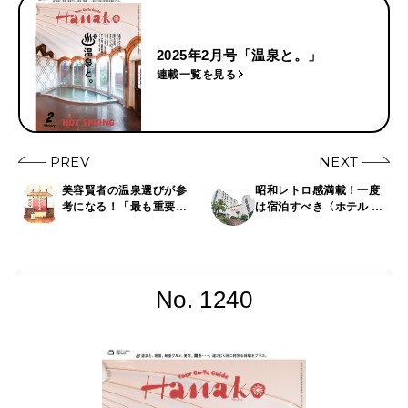
2025年2月号「温泉と。」
連載一覧を見る
PREV
NEXT
美容賢者の温泉選びが参
昭和レトロ感満載！一度
考になる！「最も重要視
は宿泊すべき〈ホテル サ
してるのは泉質より〇
ンハトヤ〉の魅力7つ
〇」
No. 1240