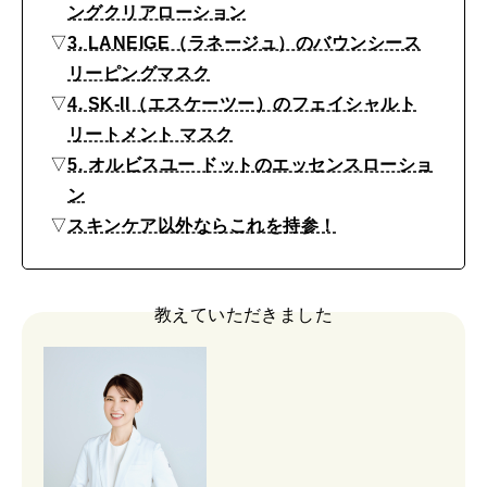
ア
ングクリアローション
MAGAZINE
MOOK
イ
2026年7月号「鎌倉 ローカルが 教えてくれた 本当の歩き方。」
▽
3. LANEIGE（ラネージュ）のバウンシース
リーピングマスク
テ
2026年6月号「大銀座 トレンドが生まれる 新しい一流店へ。」
▽
4. SK-II（エスケーツー）のフェイシャルト
ム
リートメント マスク
FOLLOW US!
2026年5月号「“大好き”に出会いに。韓国」
5
▽
5. オルビスユー ドットのエッセンスローショ
選
ン
2026年4月号「未来をつくる、学びの教科書。」
▽
スキンケア以外ならこれを持参！
2026年3月号「スイーツ予想図 2026」
2026年2月号「良運を掴む 新・開運術。」
教えていただきました
2026年1月号「猫がいれば、幸せ」
2025年12月号「お酒の新常識。」