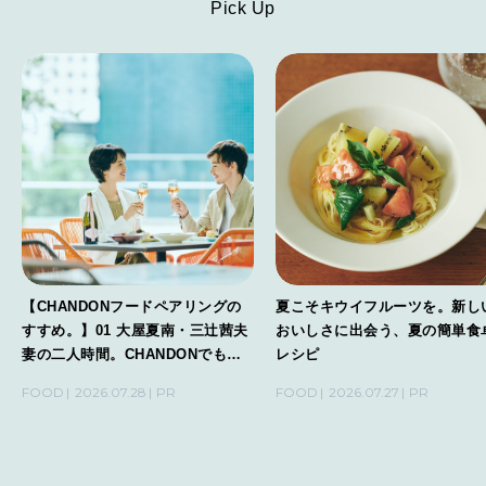
Pick Up
【CHANDONフードペアリングの
夏こそキウイフルーツを。新し
すすめ。】01 大屋夏南・三辻茜夫
おいしさに出会う、夏の簡単食
妻の二人時間。CHANDONでもっ
レシピ
と心地よく、もっとおいしく。
FOOD
2026.07.28
PR
FOOD
2026.07.27
PR