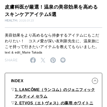
SUSTAINABLE
美
皮膚科医が厳選！温泉の美容効果を高める
わたしができること
容
スキンケアアイテム5選
HEALTH
2025.01.23
効
CULTURE
果
自分を耕す
美容効果をより高めるなら持参するアイテムにもこだ
を
わりたい！ コスメ愛が深い友利新先生に、温泉旅に
高
こそ持って行きたいアイテムを教えてもらいました。
め
WORK&MONEY
text & edit_Marie Takada
いい人生って？
SHARE
る
ス
キ
MAGAZINE
INDEX
特集
ン
▽
1. LANCÔME（ランコム）のジェニフィック
ケ
2026年9月号「北海道 おいしく遊ぶ、夏のご褒美旅。」
アルティメ セラム
ア
▽
2. ETVOS（エトヴォス）の薬用 ホワイトニ
2026年8月号『お茶の時間です。』