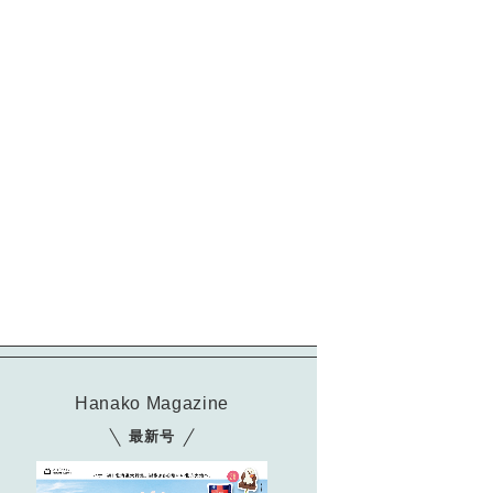
Hanako Magazine
最新号