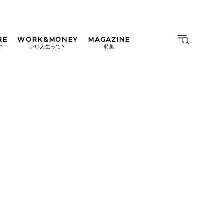
RE
WORK&MONEY
MAGAZINE
MAGAZINE
MOOK
す
いい人生って？
特集
2026年9月号「北海道 おいし
く遊ぶ、夏のご褒美旅。」
2026年8月号『お茶の時間で
す。』
日本橋
#中目黒
#吉祥寺
#横浜
2026年7月号「鎌倉 ローカル
が 教えてくれた 本当の歩き
方。」
2026年6月号「大銀座 トレン
ドが生まれる 新しい一流店
へ。」
2026年5月号「“大好き”に出
会いに。韓国」
2026年4月号「未来をつくる、