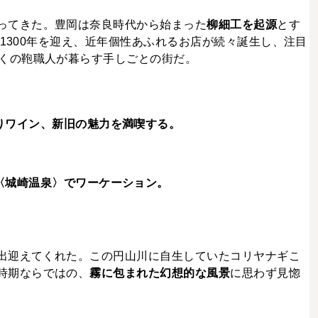
ってきた。豊岡は奈良時代から始まった
柳細工を起源
とす
湯1300年を迎え、近年個性あふれるお店が続々誕生し、注目
くの鞄職人が暮らす手しごとの街だ。
りワイン、新旧の魅力を満喫する。
〈城崎温泉〉でワーケーション。
出迎えてくれた。この円山川に自生していたコリヤナギこ
時期ならではの、
霧に包まれた幻想的な風景
に思わず見惚