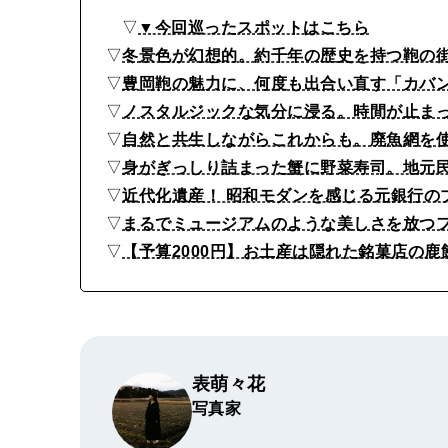
▽
▼今回巡ったスポットはこちら
▽
冬景色が幻想的。約千年の歴史を持つ鞄の
▽
豊岡鞄の魅力に、何度も出合い直す「カバ
▽
ノスタルジックな気分に浸る。時間が止ま
▽
自然と共生しながらこれからも。廃魚網を
▽
身がぎっしり詰まった蟹に野菜寿司。地元
▽
近代化遺産！ 昭和モダンを感じる元銀行の
▽
まるでミュージアムのような美しさを放つ
▽
【予算2000円】お土産は隠れた銘菓店の鹿
表萌々花
写真家