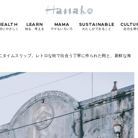
HEALTH
LEARN
MAMA
SUSTAINABLE
CULTU
分にやさしく
知る、考える
ママもいろいろ
わたしができること
自分を耕
POPULAR TAGS
和にタイムスリップ。レトロな街で出合う丁寧に作られた鞄と、新鮮な海
#カフェ
#朝ごはん
#開運
#東京駅
#銀座
#
り
FOLLOW US!