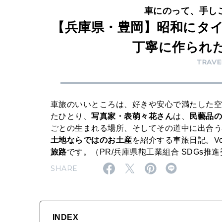
鞄
車にのって、手しご
【兵庫県・豊岡】昭和にタ
と
、
丁寧に作られ
新
TRAVE
鮮
な
車旅のいいところは、好きや安心で満たした
海
たひとり、
写真家・表萌々花さん
は、
民藝品
の
ごとの生まれる場所、そしてその道中に出合
幸
土地ならではのお土産
を紹介する車旅日記。Vol
旅路
です。（PR/兵庫県鞄工業組合 SDGs推
SHARE
INDEX