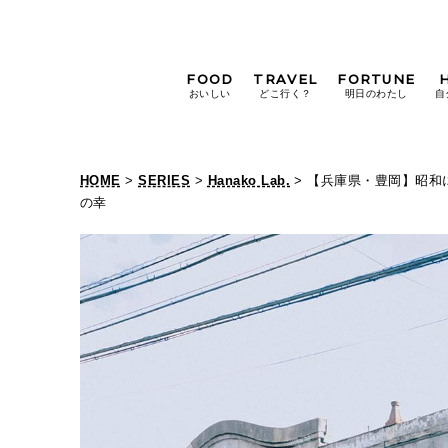
FOOD
TRAVEL
FORTUNE
おいしい
どこ行く？
明日のわたし
自
[12星座別] Weekly
Holoscope
HOME
>
SERIES
>
Hanako Lab.
> 【兵庫県・豊岡】昭
[12星座別] Monthly
の幸
【
Holoscope
#手土産
#シュークリーム
#パン
兵
女神まり愛の
タロットメッセージ
庫
#京都
[算命学] 星読みハナコの月巡
県
・
豊
岡
】