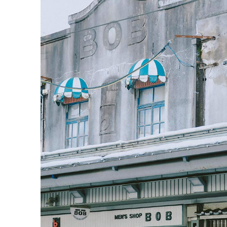
昭
和
に
タ
イ
ム
ス
リ
ッ
プ
。
レ
ト