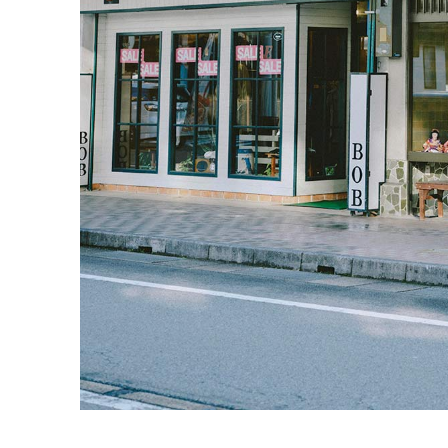
ロ
な
街
で
出
合
う
丁
寧
に
作
ら
れ
た