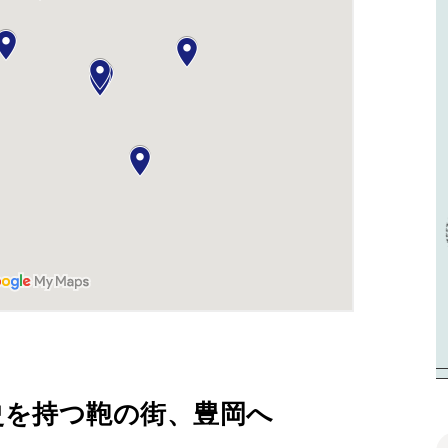
史を持つ鞄の街、豊岡
へ