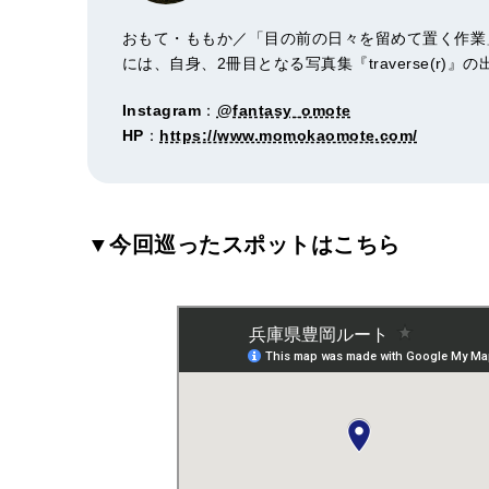
おもて・ももか／「目の前の日々を留めて置く作業」
には、自身、2冊目となる写真集『traverse(r)
Instagram
：
@fantasy_omote
HP
：
https://www.momokaomote.com/
▼今回巡ったスポットはこちら