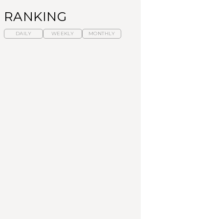
RANKING
DAILY
WEEKLY
MONTHLY
暑いから食べたくな
【東京近郊】日帰りひ
「来たぞ、トイトレ」|
る。わざわざ行きたい
とり旅スポット5選｜館
弘中綾香の「純度
ラーメン13選｜プロが
山、前橋、日光など
100%」～第141回～
選ぶベスト3、大井町の
人気店、ご当地ラーメ
TRAVEL
LEARN
FOOD
ン
【福島】わざわざ食べ
【東京近郊】日帰りひ
【あんこ】一度は食べ
に行きたいご当地グル
とり旅スポット5選｜館
たい名店13選｜どら焼
メ23選｜ラーメン、餃
山、前橋、日光など
き・おはぎほか
子、そばほか
FOOD
TRAVEL
FOOD
中目黒からひと駅の穴
No.1259『北海道 おい
「来たぞ、トイトレ」|
場。祐天寺の魅力10選
しく遊ぶ、夏のご褒美
弘中綾香の「純度
｜グルメ、ショッピン
旅。』
100%」～第141回～
グ、古着ほか