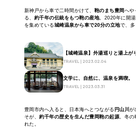
新神戸から車で二時間かけて、
鞄のまち豊岡
へや
る、
約千年の伝統をもつ鞄の産地
。2020年に開
を集めている
城崎温泉から車で20分の立地
で、多
【城崎温泉】外湯巡りと湯上が
TRAVEL | 2023.02.04
文学に、自然に、温泉を満喫。
TRAVEL | 2023.03.31
豊岡市内へ入ると、⽇本海へとつながる
円⼭川
が
そが、
約千年の歴史を生んだ豊岡鞄の起源
。冬の
れた。