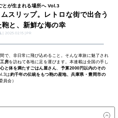
とが生まれる場所へ Vol.3
イムスリップ。レトロな街で出合う
た鞄と、新鮮な海の幸
L
2025.02.15
PR
空間で、非日常に飛び込めること。そんな車旅に魅了され
の工房
を訪ねて各地に足を運びます。本連載は全国の手し
う
心と体を満たすごはん屋さん
、
予算2000円以内のその
.3は
約千年の伝統をもつ鞄の産地、兵庫県・豊岡市の
進委員会）